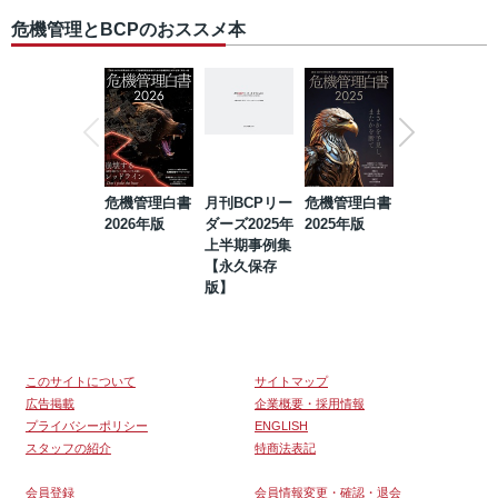
危機管理とBCPのおススメ本
危機管理白書
月刊BCPリー
危機管理白書
2023年防災・
2026年版
ダーズ2025年
2025年版
BCP・リスク
上半期事例集
マネジメント
【永久保存
事例集【永久
版】
保存版】
このサイトについて
サイトマップ
広告掲載
企業概要・採用情報
プライバシーポリシー
ENGLISH
スタッフの紹介
特商法表記
会員登録
会員情報変更・確認・退会