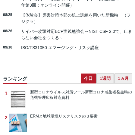
年第3回：オンライン開催）
08/25
【体験会】災害対策本部の机上訓練を用いた新機軸 （フ
ジクラ）
08/26
サイバー攻撃対応BCP実践勉強会～NIST CSF 2.0で、止ま
らない会社をつくる～
09/30
ISO/TS31050 エマージング・リスク講座
今日
1週間
1ヵ月
ランキング
新型コロナウイルス対策ツール
新型コロナ感染者発生時の
1
危機管理広報対応資料
ERMと地球環境リスク
リスクの３要素
2