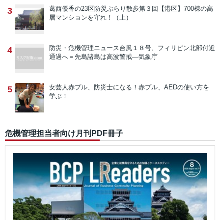
葛西優香の23区防災ぶらり散歩
第３回【港区】700棟の高
3
層マンションを守れ！（上）
防災・危機管理ニュース
台風１８号、フィリピン北部付近
4
通過へ＝先島諸島は高波警戒―気象庁
女芸人赤プル、防災士になる！
赤プル、AEDの使い方を
5
学ぶ！
危機管理担当者向け月刊PDF冊子