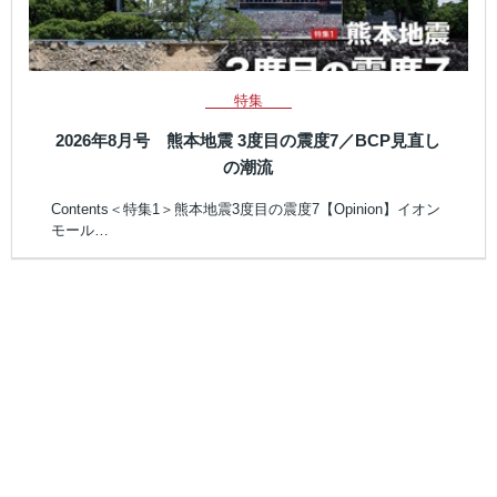
特集
2026年8月号 熊本地震 3度目の震度7／BCP見直し
の潮流
Contents＜特集1＞熊本地震3度目の震度7【Opinion】イオン
モール…