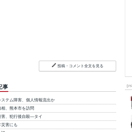
投稿・コメント全文を見る
記事
【P
システム障害、個人情報流出か
務相、熊本市を訪問
殺害、犯行後自殺―タイ
常災害にも