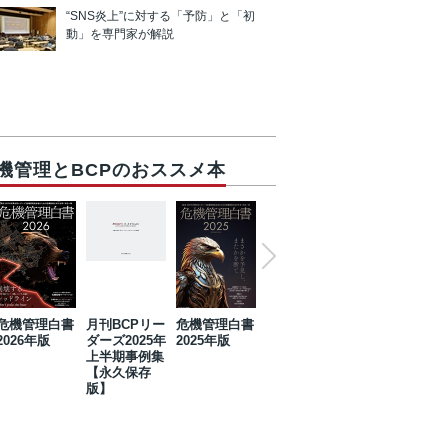
“SNS炎上”に対する「予防」と「初
動」を専門家が解説
機管理とBCPのおススメ本
危機管理白書
月刊BCPリー
危機管理白書
2023年防災・
危機管理白書
2026年版
ダーズ2025年
2025年版
BCP・リスク
2024年版
上半期事例集
マネジメント
【永久保存
事例集【永久
版】
保存版】