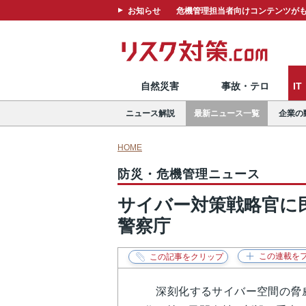
お知らせ
危機管理担当者向けコンテンツがも
自然災害
事故・テロ
I
ニュース解説
最新ニュース一覧
企業の
HOME
防災・危機管理ニュース
サイバー対策戦略官に
警察庁
深刻化するサイバー空間の脅威