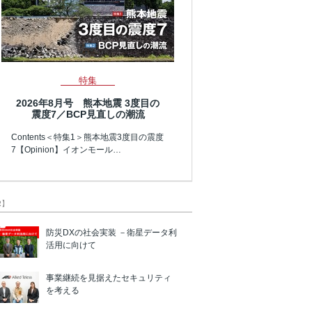
特集
2026年8月号 熊本地震 3度目の
震度7／BCP見直しの潮流
Contents＜特集1＞熊本地震3度目の震度
7【Opinion】イオンモール…
R】
防災DXの社会実装 －衛星データ利
活用に向けて
事業継続を見据えたセキュリティ
を考える