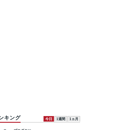
ンキング
今日
1週間
1ヵ月