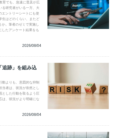
学教育でも、急速に普及が広
いる研究者がいる一方、大
のエントリーシートにも使
学生はどのくらい、またど
うか。筆者のゼミで実施し
にしたアンケート結果をも
2026/08/04
「追跡」を組み込
行動よりも、意図的な抑制
担当者は、状況が依然とし
固とした行動を取るよう圧
応は、状況がより明確にな
2026/08/04