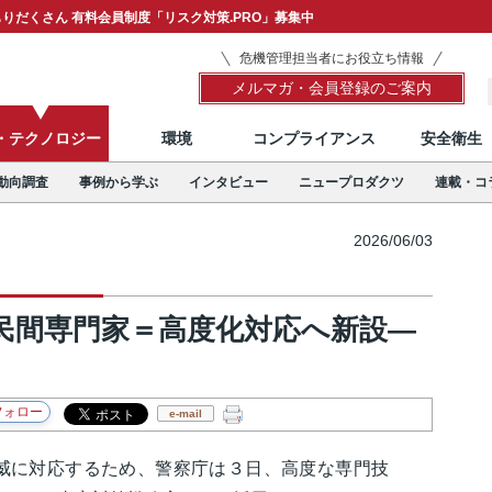
りだくさん 有料会員制度「リスク対策.PRO」募集中
危機管理担当者にお役立ち情報
メルマガ・会員登録のご案内
T・テクノロジー
環境
コンプライアンス
安全衛生
動向調査
事例から学ぶ
インタビュー
ニュープロダクツ
連載・コ
2026/06/03
民間専門家＝高度化対応へ新設―
e-mail
に対応するため、警察庁は３日、高度な専門技