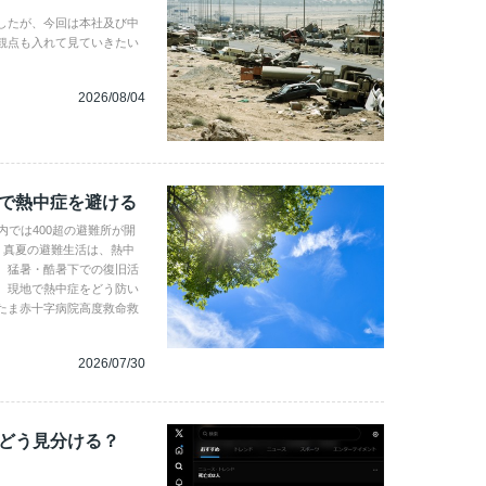
したが、今回は本社及び中
観点も入れて見ていきたい
2026/08/04
地で熱中症を避ける
内では400超の避難所が開
。真夏の避難生活は、熱中
、猛暑・酷暑下での復旧活
。現地で熱中症をどう防い
たま赤十字病院高度救命救
2026/07/30
、どう見分ける？