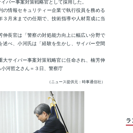
サイバー事案対策戦略官として採用した。
の情報セキュリティー企業で執行役員を務める
年３月末までの任期で、技術指導や人材育成に当
伸長官は「警察の対処能力向上に幅広い分野で
を述べ、小河氏は「経験を生かし、サイバー空間
。
重大サイバー事案対策戦略官に任命され、楠芳伸
る小河哲之さん＝３日、警察庁
（ニュース提供元：時事通信社）
ラ