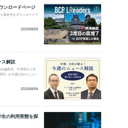
ダウンロードページ
から最新号をダウンロードで
2026/08/05
ース解説
com編集長 中澤幸介と兵
理学）が今週注目のニュー
2026/08/04
学生の利用実態を探