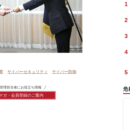
1
2
3
4
5
撃
サイバーセキュリティ
サイバー防御
管理担当者にお役立ち情報
危
マガ・会員登録のご案内