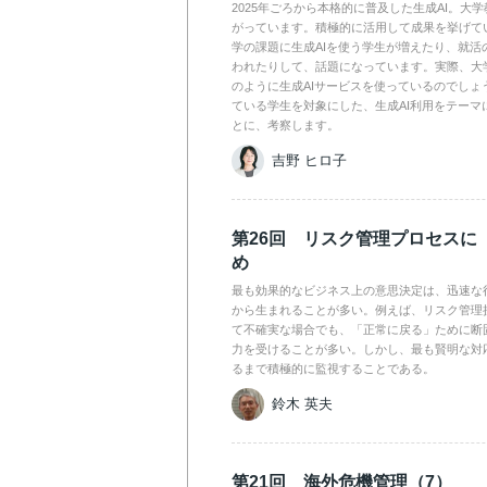
2025年ごろから本格的に普及した生成AI。大
がっています。積極的に活用して成果を挙げて
学の課題に生成AIを使う学生が増えたり、就活
われたりして、話題になっています。実際、大
のように生成AIサービスを使っているのでしょ
ている学生を対象にした、生成AI利用をテーマ
とに、考察します。
吉野 ヒロ子
第26回 リスク管理プロセスに
め
最も効果的なビジネス上の意思決定は、迅速な
から生まれることが多い。例えば、リスク管理
て不確実な場合でも、「正常に戻る」ために断
力を受けることが多い。しかし、最も賢明な対
るまで積極的に監視することである。
鈴木 英夫
第21回 海外危機管理（7）