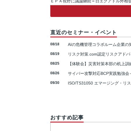
ＥＰＡ視野に議論継続＝日エクアドル外相
直近のセミナー・イベント
08/18
AIの危機管理コラボルーム企業
08/19
リスク対策.com認定リスクアドバ
08/25
【体験会】災害対策本部の机上訓
08/26
サイバー攻撃対応BCP実践勉強会～N
09/30
ISO/TS31050 エマージング・リ
おすすめ記事