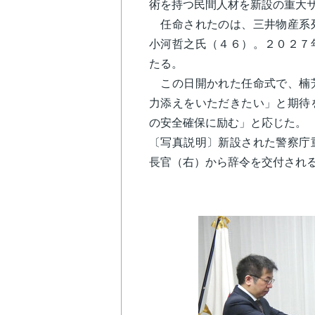
術を持つ民間人材を新設の重大
任命されたのは、三井物産系列
小河哲之氏（４６）。２０２７
たる。
この日開かれた任命式で、楠芳
力添えをいただきたい」と期待
の安全確保に励む」と応じた
〔写真説明〕新設された警察庁
長官（右）から辞令を交付され