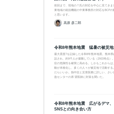
前回まで、現地のＴ氏の対応を中心に見てきま
東地域の統括機能の中東事務所の対応をBCPの
と思います。
高原 彦二郎
令和8年熊本地震 猛暑の被災
最大震度7を記録した令和8年熊本地震。熊本県
設され、約9千人が避難している（29日時点）
症の危険性を確実に高める。しかもこれからは
動が本格化し、多くの人々が被災地で活動する
だらいいか。熱中症と災害医療に詳しい、さい
急センターの席 望医師に対策を聞いた。
令和8年熊本地震 広がるデマ
SNSとの向き合い方