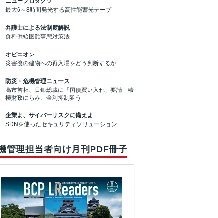
ニュープロダクツ
最大6～8時間発光する高性能蓄光テープ
弁護士による法制度解説
食料供給困難事態対策法
オピニオン
災害後の建物への再入場をどう判断するか
防災・危機管理ニュース
高市首相、日銀総裁に「国債買い入れ」要請＝積
極財政にらみ、金利抑制狙う
企業よ、サイバーリスクに備えよ
SDNを使ったセキュリティソリューション
機管理担当者向け月刊PDF冊子