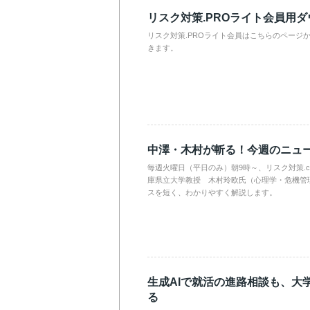
リスク対策.PROライト会員用
リスク対策.PROライト会員はこちらのページ
きます。
中澤・木村が斬る！今週のニュ
毎週火曜日（平日のみ）朝9時～、リスク対策.
庫県立大学教授 木村玲欧氏（心理学・危機管
スを短く、わかりやすく解説します。
生成AIで就活の進路相談も、大
る