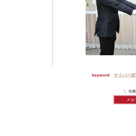
keyword
サイバー攻
危機
メル