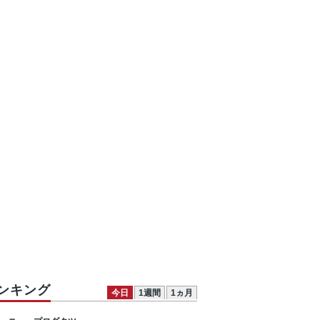
ンキング
今日
1週間
1ヵ月