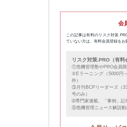
会
この記事は有料のリスク対策.P
ていない方は、有料会員登録をお
リスク対策.PRO（有
①危機管理塾やPRO会員
②Eラーニング（5000
外）
③月刊BCPリーダーズ（3
号のみ）
➃専門家連載、「事例」記
⑤危機管理ニュース解説