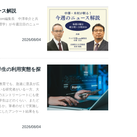
ース解説
com編集長 中澤幸介と兵
理学）が今週注目のニュー
2026/08/04
学生の利用実態を探
学教育でも、急速に普及が広
いる研究者がいる一方、大
のエントリーシートにも使
学生はどのくらい、またど
うか。筆者のゼミで実施し
にしたアンケート結果をも
2026/08/04