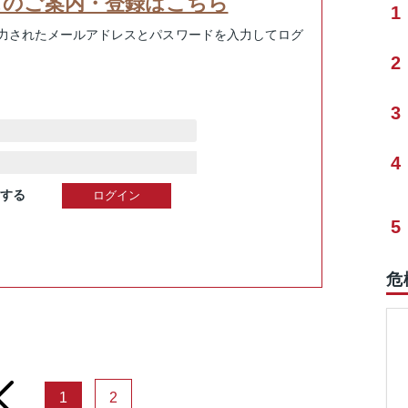
スのご案内・登録はこちら
1
力されたメールアドレスとパスワードを入力してログ
2
3
4
する
5
危
rev
1
2