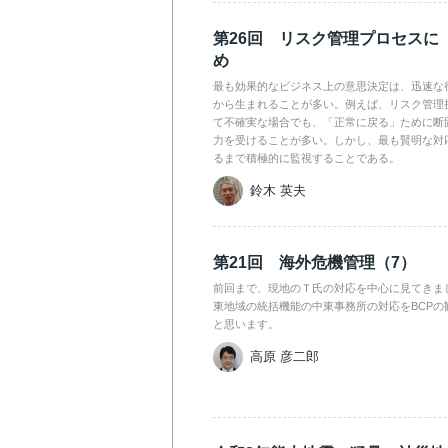
第26回 リスク管理プロセスに
め
最も効果的なビジネス上の意思決定は、迅速な
から生まれることが多い。例えば、リスク管理
て不確実な場合でも、「正常に戻る」ために断
力を受けることが多い。しかし、最も賢明な対
るまで積極的に監視することである。
鈴木 英夫
第21回 海外危機管理（7）
前回まで、現地のＴ氏の対応を中心に見てきま
東地域の統括機能の中東事務所の対応をBCPの
と思います。
高原 彦二郎