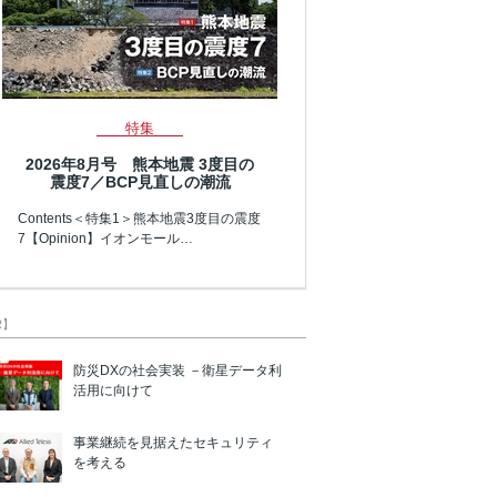
特集
2026年8月号 熊本地震 3度目の
震度7／BCP見直しの潮流
Contents＜特集1＞熊本地震3度目の震度
7【Opinion】イオンモール…
R】
防災DXの社会実装 －衛星データ利
活用に向けて
事業継続を見据えたセキュリティ
を考える