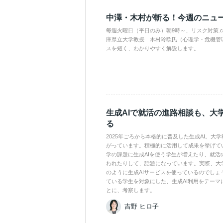
中澤・木村が斬る！今週のニュ
毎週火曜日（平日のみ）朝9時～、リスク対策.
庫県立大学教授 木村玲欧氏（心理学・危機管
スを短く、わかりやすく解説します。
生成AIで就活の進路相談も、大
る
2025年ごろから本格的に普及した生成AI。大
がっています。積極的に活用して成果を挙げて
学の課題に生成AIを使う学生が増えたり、就活
われたりして、話題になっています。実際、大
のように生成AIサービスを使っているのでしょ
ている学生を対象にした、生成AI利用をテーマ
とに、考察します。
吉野 ヒロ子