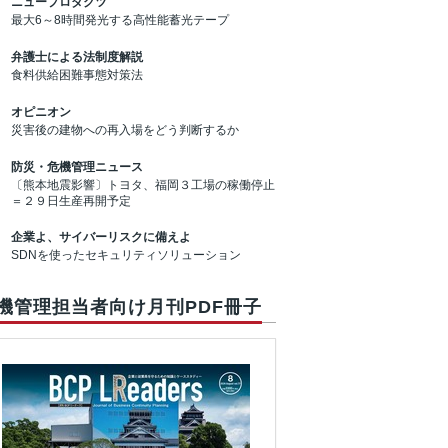
ニュープロダクツ
最大6～8時間発光する高性能蓄光テープ
弁護士による法制度解説
食料供給困難事態対策法
オピニオン
災害後の建物への再入場をどう判断するか
防災・危機管理ニュース
〔熊本地震影響〕トヨタ、福岡３工場の稼働停止
＝２９日生産再開予定
企業よ、サイバーリスクに備えよ
SDNを使ったセキュリティソリューション
機管理担当者向け月刊PDF冊子