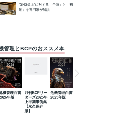
“SNS炎上”に対する「予防」と「初
動」を専門家が解説
機管理とBCPのおススメ本
危機管理白書
月刊BCPリー
危機管理白書
2023年防災・
危機管理白書
2026年版
ダーズ2025年
2025年版
BCP・リスク
2024年版
上半期事例集
マネジメント
【永久保存
事例集【永久
版】
保存版】