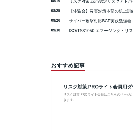
08/19
リスク対策.com認定リスクアドバ
08/25
【体験会】災害対策本部の机上訓
08/26
サイバー攻撃対応BCP実践勉強会～N
09/30
ISO/TS31050 エマージング・リ
おすすめ記事
リスク対策.PROライト会員用
リスク対策.PROライト会員はこちらのページ
きます。