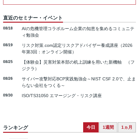
直近のセミナー・イベント
08/18
AIの危機管理コラボルーム企業の知恵を集めるコミュニテ
ィ勉強会
08/19
リスク対策.com認定リスクアドバイザー養成講座（2026
年第3回：オンライン開催）
08/25
【体験会】災害対策本部の机上訓練を用いた新機軸 （フ
ジクラ）
08/26
サイバー攻撃対応BCP実践勉強会～NIST CSF 2.0で、止ま
らない会社をつくる～
09/30
ISO/TS31050 エマージング・リスク講座
今日
1週間
1ヵ月
ランキング