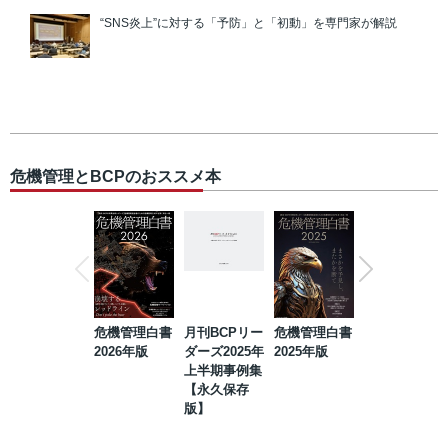
“SNS炎上”に対する「予防」と「初動」を専門家が解説
危機管理とBCPのおススメ本
危機管理白書
月刊BCPリー
危機管理白書
2023年防災・
2026年版
ダーズ2025年
2025年版
BCP・リスク
上半期事例集
マネジメント
【永久保存
事例集【永久
版】
保存版】