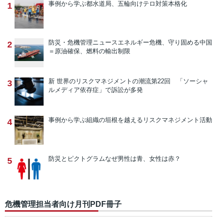
事例から学ぶ
都水道局、五輪向けテロ対策本格化
1
防災・危機管理ニュース
エネルギー危機、守り固める中国
2
＝原油確保、燃料の輸出制限
新 世界のリスクマネジメントの潮流
第22回 「ソーシャ
3
ルメディア依存症」で訴訟が多発
事例から学ぶ
組織の垣根を越えるリスクマネジメント活動
4
防災とピクトグラム
なぜ男性は青、女性は赤？
5
危機管理担当者向け月刊PDF冊子