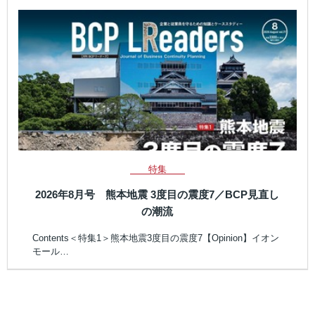
特集
2026年8月号 熊本地震 3度目の震度7／BCP見直し
の潮流
Contents＜特集1＞熊本地震3度目の震度7【Opinion】イオン
モール…