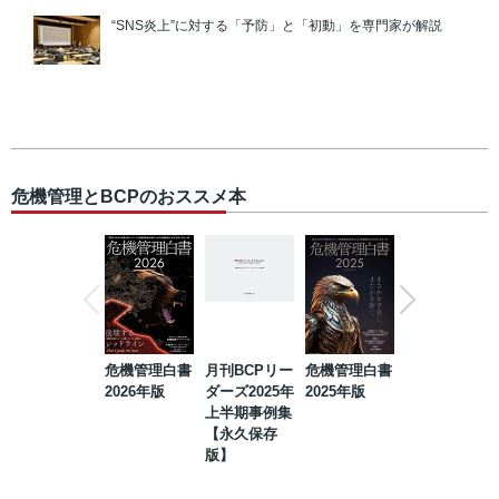
“SNS炎上”に対する「予防」と「初動」を専門家が解説
危機管理とBCPのおススメ本
危機管理白書
月刊BCPリー
危機管理白書
2023年防災・
2026年版
ダーズ2025年
2025年版
BCP・リスク
上半期事例集
マネジメント
【永久保存
事例集【永久
版】
保存版】