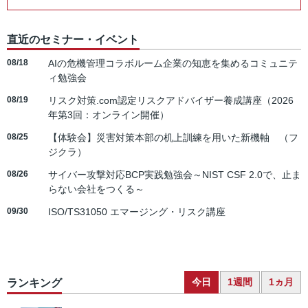
直近のセミナー・イベント
08/18
AIの危機管理コラボルーム企業の知恵を集めるコミュニテ
ィ勉強会
08/19
リスク対策.com認定リスクアドバイザー養成講座（2026
年第3回：オンライン開催）
08/25
【体験会】災害対策本部の机上訓練を用いた新機軸 （フ
ジクラ）
08/26
サイバー攻撃対応BCP実践勉強会～NIST CSF 2.0で、止ま
らない会社をつくる～
09/30
ISO/TS31050 エマージング・リスク講座
今日
1週間
1ヵ月
ランキング