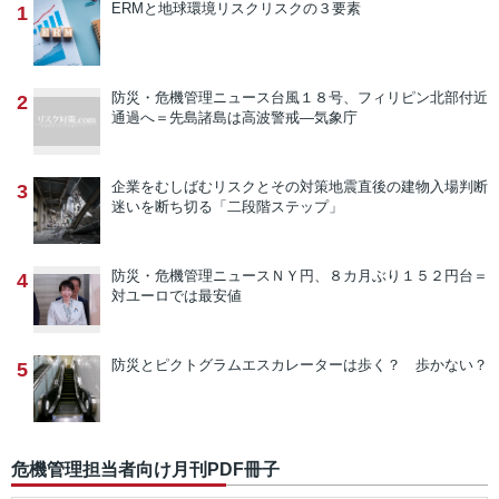
ERMと地球環境リスク
リスクの３要素
1
防災・危機管理ニュース
台風１８号、フィリピン北部付近
2
通過へ＝先島諸島は高波警戒―気象庁
企業をむしばむリスクとその対策
地震直後の建物入場判断
3
迷いを断ち切る「二段階ステップ」
防災・危機管理ニュース
ＮＹ円、８カ月ぶり１５２円台＝
4
対ユーロでは最安値
防災とピクトグラム
エスカレーターは歩く？ 歩かない？
5
危機管理担当者向け月刊PDF冊子