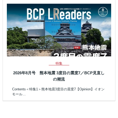
特集
2026年8月号 熊本地震 3度目の震度7／BCP見直し
の潮流
Contents＜特集1＞熊本地震3度目の震度7【Opinion】イオン
モール…