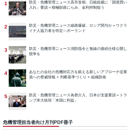
防災・危機管理ニュース
高市首相、日銀総裁に「国債買い
1
入れ」要請＝積極財政にらみ、金利抑制狙う
防災・危機管理ニュース
線路爆破、ロシア関与か＝ウクラ
2
イナ人協力者を特定―ポーランド
防災・危機管理ニュース
消防指令と無線の接続仕様公開し
3
競争を
あなたの会社の危機対応力を鍛える新しいアプローチ
従業
4
員への脅威情報 × 判断基準づくり × 組織防衛
防災・危機管理ニュース
為替介入、日本が支援要請＝トラ
5
ンプ米大統領「米国に利益」
危機管理担当者向け月刊PDF冊子