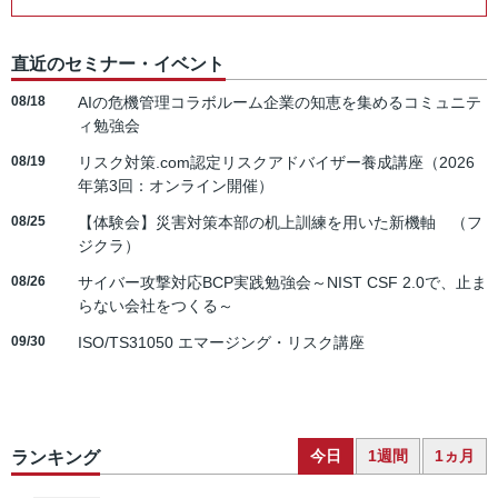
直近のセミナー・イベント
08/18
AIの危機管理コラボルーム企業の知恵を集めるコミュニテ
ィ勉強会
08/19
リスク対策.com認定リスクアドバイザー養成講座（2026
年第3回：オンライン開催）
08/25
【体験会】災害対策本部の机上訓練を用いた新機軸 （フ
ジクラ）
08/26
サイバー攻撃対応BCP実践勉強会～NIST CSF 2.0で、止ま
らない会社をつくる～
09/30
ISO/TS31050 エマージング・リスク講座
今日
1週間
1ヵ月
ランキング