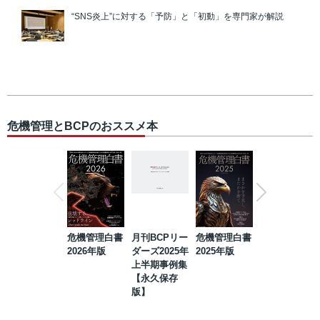
“SNS炎上”に対する「予防」と「初動」を専門家が解説
危機管理とBCPのおススメ本
危機管理白書
月刊BCPリー
危機管理白書
2023年防災・
2026年版
ダーズ2025年
2025年版
BCP・リスク
上半期事例集
マネジメント
【永久保存
事例集【永久
版】
保存版】