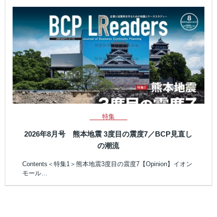
特集
2026年8月号 熊本地震 3度目の震度7／BCP見直し
の潮流
Contents＜特集1＞熊本地震3度目の震度7【Opinion】イオン
モール…