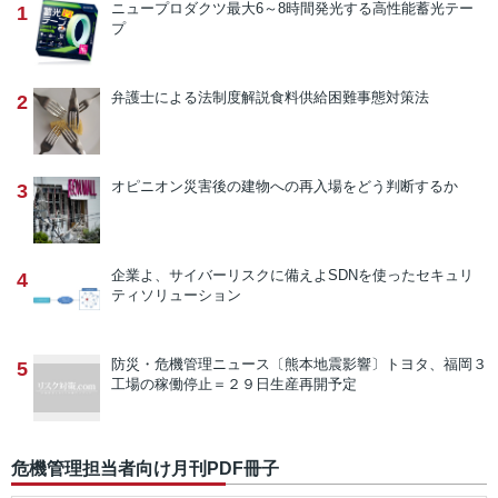
ニュープロダクツ
最大6～8時間発光する高性能蓄光テー
1
プ
弁護士による法制度解説
食料供給困難事態対策法
2
オピニオン
災害後の建物への再入場をどう判断するか
3
企業よ、サイバーリスクに備えよ
SDNを使ったセキュリ
4
ティソリューション
防災・危機管理ニュース
〔熊本地震影響〕トヨタ、福岡３
5
工場の稼働停止＝２９日生産再開予定
危機管理担当者向け月刊PDF冊子