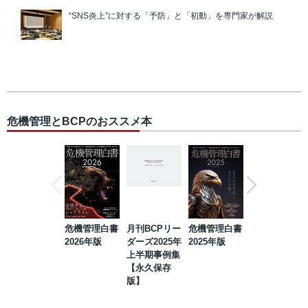
“SNS炎上”に対する「予防」と「初動」を専門家が解説
危機管理とBCPのおススメ本
危機管理白書
月刊BCPリー
危機管理白書
2023年防災・
2026年版
ダーズ2025年
2025年版
BCP・リスク
上半期事例集
マネジメント
【永久保存
事例集【永久
版】
保存版】