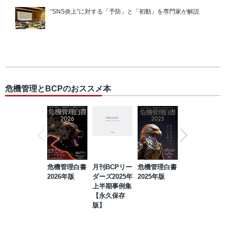
“SNS炎上”に対する「予防」と「初動」を専門家が解説
危機管理とBCPのおススメ本
危機管理白書
月刊BCPリー
危機管理白書
2023年防災・
2026年版
ダーズ2025年
2025年版
BCP・リスク
上半期事例集
マネジメント
【永久保存
事例集【永久
版】
保存版】