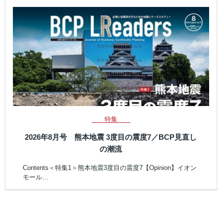
特集
2026年8月号 熊本地震 3度目の震度7／BCP見直し
の潮流
Contents＜特集1＞熊本地震3度目の震度7【Opinion】イオン
モール…