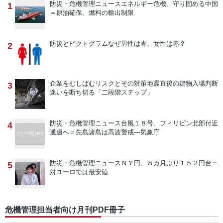
防災・危機管理ニュース
エネルギー危機、守り固める中国
1
＝原油確保、燃料の輸出制限
防災とピクトグラム
なぜ男性は青、女性は赤？
2
企業をむしばむリスクとその対策
地震直後の建物入場判断
3
迷いを断ち切る「二段階ステップ」
防災・危機管理ニュース
台風１８号、フィリピン北部付近
4
通過へ＝先島諸島は高波警戒―気象庁
防災・危機管理ニュース
ＮＹ円、８カ月ぶり１５２円台＝
5
対ユーロでは最安値
危機管理担当者向け月刊PDF冊子