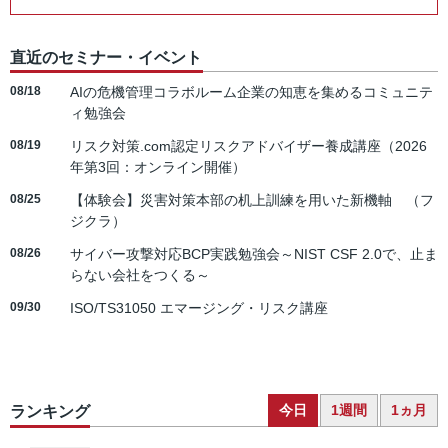
直近のセミナー・イベント
08/18
AIの危機管理コラボルーム企業の知恵を集めるコミュニテ
ィ勉強会
08/19
リスク対策.com認定リスクアドバイザー養成講座（2026
年第3回：オンライン開催）
08/25
【体験会】災害対策本部の机上訓練を用いた新機軸 （フ
ジクラ）
08/26
サイバー攻撃対応BCP実践勉強会～NIST CSF 2.0で、止ま
らない会社をつくる～
09/30
ISO/TS31050 エマージング・リスク講座
今日
1週間
1ヵ月
ランキング