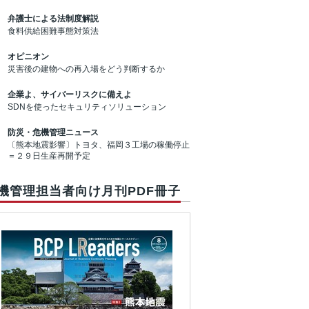
弁護士による法制度解説
食料供給困難事態対策法
オピニオン
災害後の建物への再入場をどう判断するか
企業よ、サイバーリスクに備えよ
SDNを使ったセキュリティソリューション
防災・危機管理ニュース
〔熊本地震影響〕トヨタ、福岡３工場の稼働停止
＝２９日生産再開予定
機管理担当者向け月刊PDF冊子