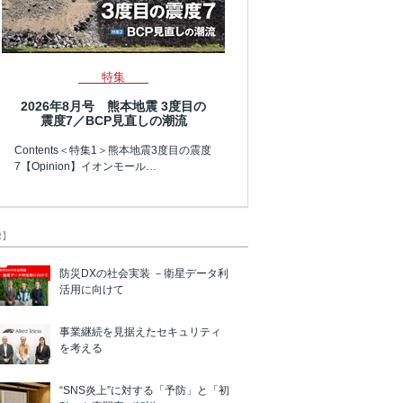
特集
2026年8月号 熊本地震 3度目の
震度7／BCP見直しの潮流
Contents＜特集1＞熊本地震3度目の震度
7【Opinion】イオンモール…
R】
防災DXの社会実装 －衛星データ利
活用に向けて
事業継続を見据えたセキュリティ
を考える
“SNS炎上”に対する「予防」と「初