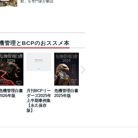
動」を専門家が解説
機管理とBCPのおススメ本
危機管理白書
月刊BCPリー
危機管理白書
2023年防災・
危機管理白書
2026年版
ダーズ2025年
2025年版
BCP・リスク
2024年版
上半期事例集
マネジメント
【永久保存
事例集【永久
版】
保存版】