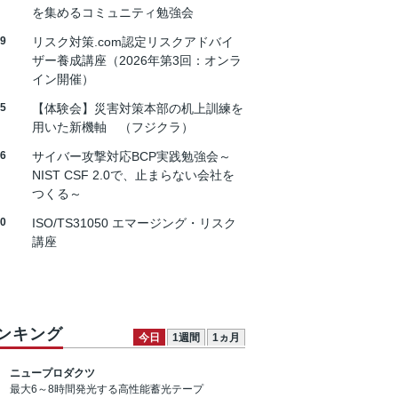
を集めるコミュニティ勉強会
19
リスク対策.com認定リスクアドバイ
ザー養成講座（2026年第3回：オンラ
イン開催）
25
【体験会】災害対策本部の机上訓練を
用いた新機軸 （フジクラ）
26
サイバー攻撃対応BCP実践勉強会～
NIST CSF 2.0で、止まらない会社を
つくる～
30
ISO/TS31050 エマージング・リスク
講座
ンキング
今日
1週間
1ヵ月
ニュープロダクツ
最大6～8時間発光する高性能蓄光テープ