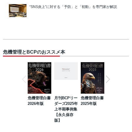
“SNS炎上”に対する「予防」と「初動」を専門家が解説
危機管理とBCPのおススメ本
危機管理白書
月刊BCPリー
危機管理白書
2023年防災・
2026年版
ダーズ2025年
2025年版
BCP・リスク
上半期事例集
マネジメント
【永久保存
事例集【永久
版】
保存版】