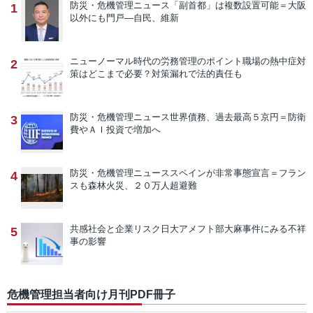
防災・危機管理ニュース
「副首都」は複数設置可能＝大阪
1
以外にも門戸―自民、維新
ニューノーマル時代の労務管理のポイント
職場の熱中症対
2
策はどこまで必要？対策漏れで法的責任も
防災・危機管理ニュース
世界債務、過去最高５京円＝防衛
3
費やＡＩ投資で増加へ
防災・危機管理ニュース
スペインが非常事態宣言＝フラン
4
スも森林火災、２０万人超避難
共感社会と企業リスク
日大アメフト部大麻事件にみる不祥
5
事の影響
危機管理担当者向け月刊PDF冊子