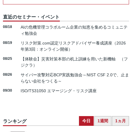
直近のセミナー・イベント
08/18
AIの危機管理コラボルーム企業の知恵を集めるコミュニテ
ィ勉強会
08/19
リスク対策.com認定リスクアドバイザー養成講座（2026
年第3回：オンライン開催）
08/25
【体験会】災害対策本部の机上訓練を用いた新機軸 （フ
ジクラ）
08/26
サイバー攻撃対応BCP実践勉強会～NIST CSF 2.0で、止ま
らない会社をつくる～
09/30
ISO/TS31050 エマージング・リスク講座
今日
1週間
1ヵ月
ランキング