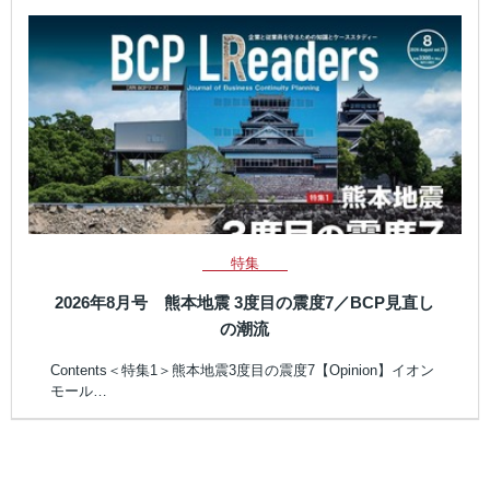
特集
2026年8月号 熊本地震 3度目の震度7／BCP見直し
の潮流
Contents＜特集1＞熊本地震3度目の震度7【Opinion】イオン
モール…