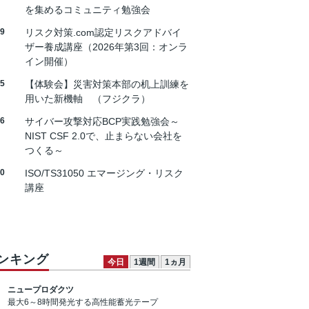
を集めるコミュニティ勉強会
19
リスク対策.com認定リスクアドバイ
ザー養成講座（2026年第3回：オンラ
イン開催）
25
【体験会】災害対策本部の机上訓練を
用いた新機軸 （フジクラ）
26
サイバー攻撃対応BCP実践勉強会～
NIST CSF 2.0で、止まらない会社を
つくる～
30
ISO/TS31050 エマージング・リスク
講座
ンキング
今日
1週間
1ヵ月
ニュープロダクツ
最大6～8時間発光する高性能蓄光テープ