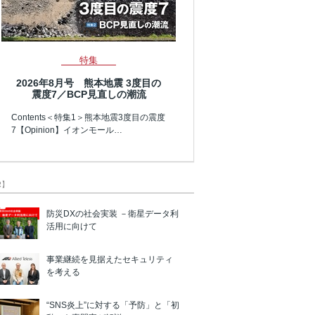
特集
2026年8月号 熊本地震 3度目の
震度7／BCP見直しの潮流
Contents＜特集1＞熊本地震3度目の震度
7【Opinion】イオンモール…
R】
防災DXの社会実装 －衛星データ利
活用に向けて
事業継続を見据えたセキュリティ
を考える
“SNS炎上”に対する「予防」と「初