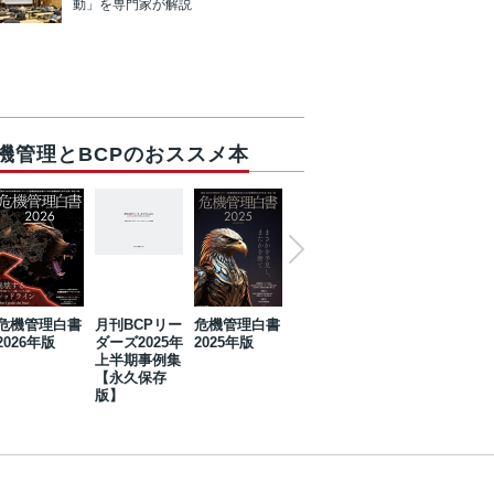
動」を専門家が解説
機管理とBCPのおススメ本
危機管理白書
月刊BCPリー
危機管理白書
2023年防災・
危機管理白書
2026年版
ダーズ2025年
2025年版
BCP・リスク
2024年版
上半期事例集
マネジメント
【永久保存
事例集【永久
版】
保存版】