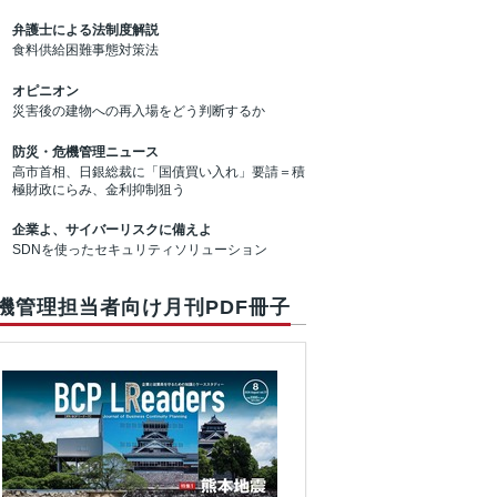
弁護士による法制度解説
食料供給困難事態対策法
オピニオン
災害後の建物への再入場をどう判断するか
防災・危機管理ニュース
高市首相、日銀総裁に「国債買い入れ」要請＝積
極財政にらみ、金利抑制狙う
企業よ、サイバーリスクに備えよ
SDNを使ったセキュリティソリューション
機管理担当者向け月刊PDF冊子