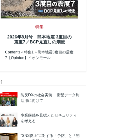
特集
2026年8月号 熊本地震 3度目の
震度7／BCP見直しの潮流
Contents＜特集1＞熊本地震3度目の震度
7【Opinion】イオンモール…
R】
防災DXの社会実装 －衛星データ利
活用に向けて
事業継続を見据えたセキュリティ
を考える
“SNS炎上”に対する「予防」と「初