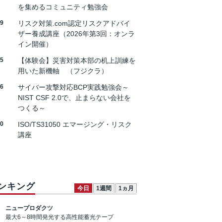
を集めるコミュニティ勉強会
19
リスク対策.com認定リスクアドバイ
ザー養成講座（2026年第3回：オンラ
イン開催）
25
【体験会】災害対策本部の机上訓練を
用いた新機軸 （フジクラ）
26
サイバー攻撃対応BCP実践勉強会～
NIST CSF 2.0で、止まらない会社を
つくる～
30
ISO/TS31050 エマージング・リスク
講座
ンキング
今日
1週間
1ヵ月
ニュープロダクツ
最大6～8時間発光する高性能蓄光テープ