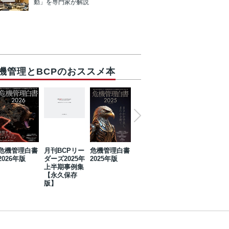
動」を専門家が解説
機管理とBCPのおススメ本
危機管理白書
月刊BCPリー
危機管理白書
2023年防災・
危機管理白書
2026年版
ダーズ2025年
2025年版
BCP・リスク
2024年版
上半期事例集
マネジメント
【永久保存
事例集【永久
版】
保存版】