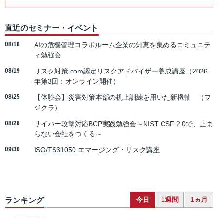
直近のセミナー・イベント
08/18
AIの危機管理コラボルーム企業の知恵を集めるコミュニテ
ィ勉強会
08/19
リスク対策.com認定リスクアドバイザー養成講座（2026
年第3回：オンライン開催）
08/25
【体験会】災害対策本部の机上訓練を用いた新機軸 （フ
ジクラ）
08/26
サイバー攻撃対応BCP実践勉強会～NIST CSF 2.0で、止ま
らない会社をつくる～
09/30
ISO/TS31050 エマージング・リスク講座
今日
1週間
1ヵ月
ランキング