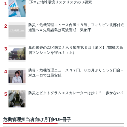
ERMと地球環境リスク
リスクの３要素
1
防災・危機管理ニュース
台風１８号、フィリピン北部付近
2
通過へ＝先島諸島は高波警戒―気象庁
葛西優香の23区防災ぶらり散歩
第３回【港区】700棟の高
3
層マンションを守れ！（上）
防災・危機管理ニュース
ＮＹ円、８カ月ぶり１５２円台＝
4
対ユーロでは最安値
防災とピクトグラム
エスカレーターは歩く？ 歩かない？
5
危機管理担当者向け月刊PDF冊子