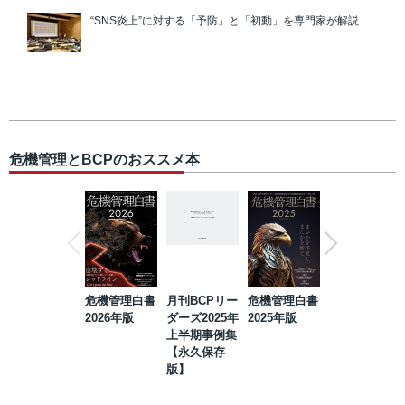
“SNS炎上”に対する「予防」と「初動」を専門家が解説
危機管理とBCPのおススメ本
危機管理白書
月刊BCPリー
危機管理白書
2023年防災・
2026年版
ダーズ2025年
2025年版
BCP・リスク
上半期事例集
マネジメント
【永久保存
事例集【永久
版】
保存版】