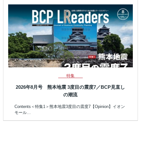
特集
2026年8月号 熊本地震 3度目の震度7／BCP見直し
の潮流
Contents＜特集1＞熊本地震3度目の震度7【Opinion】イオン
モール…