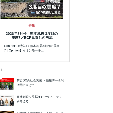
特集
2026年8月号 熊本地震 3度目の
震度7／BCP見直しの潮流
Contents＜特集1＞熊本地震3度目の震度
7【Opinion】イオンモール…
R】
防災DXの社会実装 －衛星データ利
活用に向けて
事業継続を見据えたセキュリティ
を考える