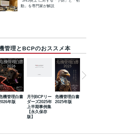
“SNS炎上”に対する「予防」と「初
動」を専門家が解説
機管理とBCPのおススメ本
危機管理白書
月刊BCPリー
危機管理白書
2023年防災・
危機管理白書
2026年版
ダーズ2025年
2025年版
BCP・リスク
2024年版
上半期事例集
マネジメント
【永久保存
事例集【永久
版】
保存版】