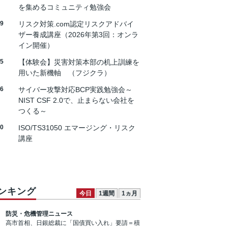
を集めるコミュニティ勉強会
19
リスク対策.com認定リスクアドバイ
ザー養成講座（2026年第3回：オンラ
イン開催）
25
【体験会】災害対策本部の机上訓練を
用いた新機軸 （フジクラ）
26
サイバー攻撃対応BCP実践勉強会～
NIST CSF 2.0で、止まらない会社を
つくる～
30
ISO/TS31050 エマージング・リスク
講座
ンキング
今日
1週間
1ヵ月
防災・危機管理ニュース
高市首相、日銀総裁に「国債買い入れ」要請＝積