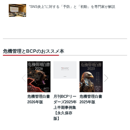
“SNS炎上”に対する「予防」と「初動」を専門家が解説
危機管理とBCPのおススメ本
危機管理白書
月刊BCPリー
危機管理白書
2023年防災・
2026年版
ダーズ2025年
2025年版
BCP・リスク
上半期事例集
マネジメント
【永久保存
事例集【永久
版】
保存版】