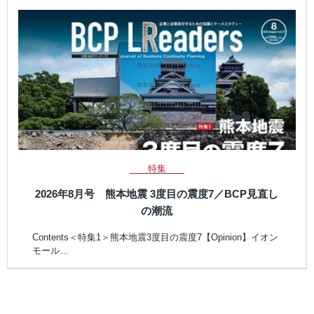
特集
2026年8月号 熊本地震 3度目の震度7／BCP見直し
の潮流
Contents＜特集1＞熊本地震3度目の震度7【Opinion】イオン
モール…