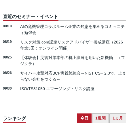
直近のセミナー・イベント
08/18
AIの危機管理コラボルーム企業の知恵を集めるコミュニテ
ィ勉強会
08/19
リスク対策.com認定リスクアドバイザー養成講座（2026
年第3回：オンライン開催）
08/25
【体験会】災害対策本部の机上訓練を用いた新機軸 （フ
ジクラ）
08/26
サイバー攻撃対応BCP実践勉強会～NIST CSF 2.0で、止ま
らない会社をつくる～
09/30
ISO/TS31050 エマージング・リスク講座
今日
1週間
1ヵ月
ランキング