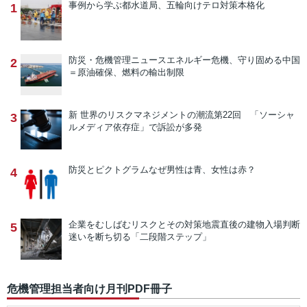
事例から学ぶ
都水道局、五輪向けテロ対策本格化
1
防災・危機管理ニュース
エネルギー危機、守り固める中国
2
＝原油確保、燃料の輸出制限
新 世界のリスクマネジメントの潮流
第22回 「ソーシャ
3
ルメディア依存症」で訴訟が多発
防災とピクトグラム
なぜ男性は青、女性は赤？
4
企業をむしばむリスクとその対策
地震直後の建物入場判断
5
迷いを断ち切る「二段階ステップ」
危機管理担当者向け月刊PDF冊子