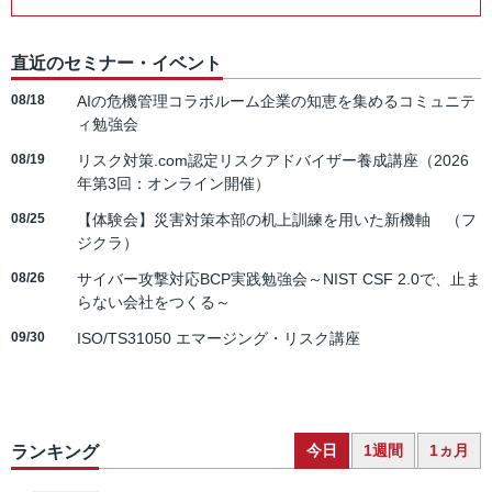
直近のセミナー・イベント
08/18
AIの危機管理コラボルーム企業の知恵を集めるコミュニテ
ィ勉強会
08/19
リスク対策.com認定リスクアドバイザー養成講座（2026
年第3回：オンライン開催）
08/25
【体験会】災害対策本部の机上訓練を用いた新機軸 （フ
ジクラ）
08/26
サイバー攻撃対応BCP実践勉強会～NIST CSF 2.0で、止ま
らない会社をつくる～
09/30
ISO/TS31050 エマージング・リスク講座
今日
1週間
1ヵ月
ランキング