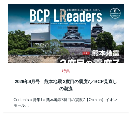
特集
2026年8月号 熊本地震 3度目の震度7／BCP見直し
の潮流
Contents＜特集1＞熊本地震3度目の震度7【Opinion】イオン
モール…