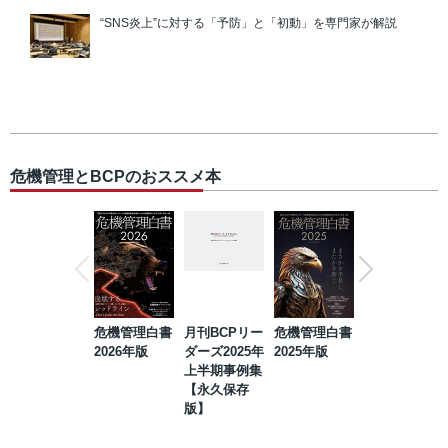
“SNS炎上”に対する「予防」と「初動」を専門家が解説
危機管理とBCPのおススメ本
危機管理白書
月刊BCPリー
危機管理白書
2023年防災・
2026年版
ダーズ2025年
2025年版
BCP・リスク
上半期事例集
マネジメント
【永久保存
事例集【永久
版】
保存版】