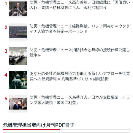
防災・危機管理ニュース
高市首相、日銀総裁に「国債買い
1
入れ」要請＝積極財政にらみ、金利抑制狙う
防災・危機管理ニュース
線路爆破、ロシア関与か＝ウクラ
2
イナ人協力者を特定―ポーランド
防災・危機管理ニュース
消防指令と無線の接続仕様公開し
3
競争を
あなたの会社の危機対応力を鍛える新しいアプローチ
従業
4
員への脅威情報 × 判断基準づくり × 組織防衛
防災・危機管理ニュース
為替介入、日本が支援要請＝トラ
5
ンプ米大統領「米国に利益」
危機管理担当者向け月刊PDF冊子