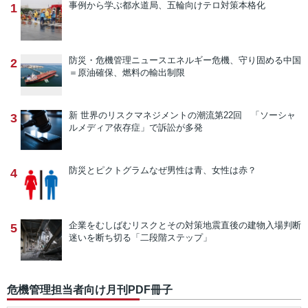
事例から学ぶ
都水道局、五輪向けテロ対策本格化
1
防災・危機管理ニュース
エネルギー危機、守り固める中国
2
＝原油確保、燃料の輸出制限
新 世界のリスクマネジメントの潮流
第22回 「ソーシャ
3
ルメディア依存症」で訴訟が多発
防災とピクトグラム
なぜ男性は青、女性は赤？
4
企業をむしばむリスクとその対策
地震直後の建物入場判断
5
迷いを断ち切る「二段階ステップ」
危機管理担当者向け月刊PDF冊子