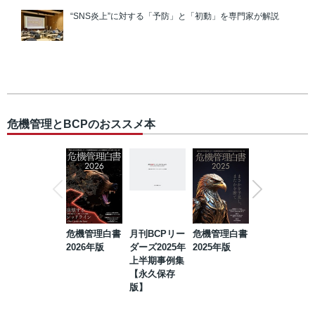
“SNS炎上”に対する「予防」と「初動」を専門家が解説
危機管理とBCPのおススメ本
危機管理白書
月刊BCPリー
危機管理白書
2023年防災・
2026年版
ダーズ2025年
2025年版
BCP・リスク
上半期事例集
マネジメント
【永久保存
事例集【永久
版】
保存版】