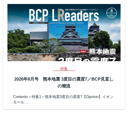
特集
2026年8月号 熊本地震 3度目の震度7／BCP見直し
の潮流
Contents＜特集1＞熊本地震3度目の震度7【Opinion】イオン
モール…