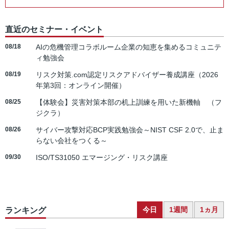
直近のセミナー・イベント
08/18
AIの危機管理コラボルーム企業の知恵を集めるコミュニテ
ィ勉強会
08/19
リスク対策.com認定リスクアドバイザー養成講座（2026
年第3回：オンライン開催）
08/25
【体験会】災害対策本部の机上訓練を用いた新機軸 （フ
ジクラ）
08/26
サイバー攻撃対応BCP実践勉強会～NIST CSF 2.0で、止ま
らない会社をつくる～
09/30
ISO/TS31050 エマージング・リスク講座
今日
1週間
1ヵ月
ランキング