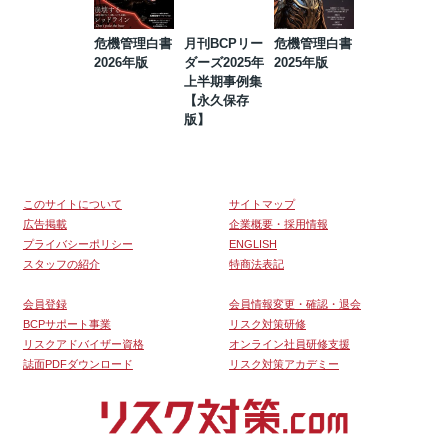
危機管理白書
月刊BCPリー
危機管理白書
2023年防災・
2026年版
ダーズ2025年
2025年版
BCP・リスク
上半期事例集
マネジメント
【永久保存
事例集【永久
版】
保存版】
このサイトについて
サイトマップ
広告掲載
企業概要・採用情報
プライバシーポリシー
ENGLISH
スタッフの紹介
特商法表記
会員登録
会員情報変更・確認・退会
BCPサポート事業
リスク対策研修
リスクアドバイザー資格
オンライン社員研修支援
誌面PDFダウンロード
リスク対策アカデミー