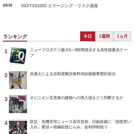
09/30
ISO/TS31050 エマージング・リスク講座
今日
1週間
1ヵ月
ランキング
ニュープロダクツ
最大6～8時間発光する高性能蓄光テー
1
プ
弁護士による法制度解説
食料供給困難事態対策法
2
オピニオン
災害後の建物への再入場をどう判断するか
3
防災・危機管理ニュース
高市首相、日銀総裁に「国債買い
4
入れ」要請＝積極財政にらみ、金利抑制狙う