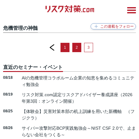
危機管理の神髄
prev
1
2
3
直近のセミナー・イベント
08/18
AIの危機管理コラボルーム企業の知恵を集めるコミュニテ
ィ勉強会
08/19
リスク対策.com認定リスクアドバイザー養成講座（2026
年第3回：オンライン開催）
08/25
【体験会】災害対策本部の机上訓練を用いた新機軸 （フ
ジクラ）
08/26
サイバー攻撃対応BCP実践勉強会～NIST CSF 2.0で、止ま
らない会社をつくる～