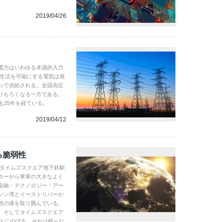
2019/04/26
電力はいわゆる本源的入力
の生活を可能にする電気は発
って供給される。全国高圧
りもろくなる一方である。
も25年を経ている。
2019/04/12
る脆弱性
がタイムズスクエア地下鉄駅
カーから車掌の大きなよく
金融・テクノロジー・アー
ソン湾とイーストリバーが
然の港を取り囲んでいる。
、そしてタイムズスクエア
万人にのぼる。それは眠らな