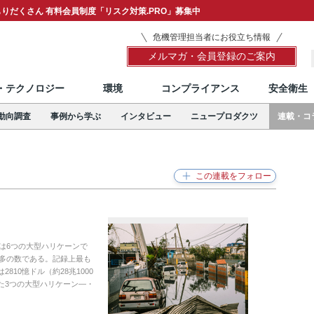
りだくさん 有料会員制度「リスク対策.PRO」募集中
危機管理担当者にお役立ち情報
メルマガ・会員登録のご案内
T・テクノロジー
環境
コンプライアンス
安全衛生
動向調査
事例から学ぶ
インタビュー
ニュープロダクツ
連載・コ
徴は6つの大型ハリケーンで
最多の数である。記録上最も
10憶ドル（約28兆1000
た3つの大型ハリケーン―・
。