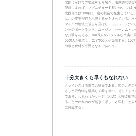
北部にかけての地殻を切り裂き、破滅的な被害
記録によれば、マグニチュード8以上のこのよう
北西部では500年に一度の割合で発生している。
はこの事実が何を示唆するかを述べている。次
マイルの地域に被害を及ぼし、ワシントン州の
ン州のポートランド、ユージン、セーレムとい
な打撃を与える。700万人がパラレルな宇宙に
3000人が死亡し、2万7000人が負傷する。10
の水と食料が必要となるであろう。
十分大きくも早くもなれない
クライシスは慎重で几帳面である。知力と体力
とした混合物を構築して時を待つ。そしてまさ
であり、われわれがサージ（大波）と呼ぶ衝撃
ることーわれわれが起きてほしいと望むこと以
に発生する。