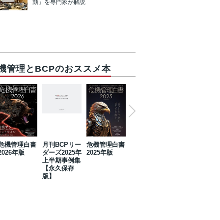
動」を専門家が解説
機管理とBCPのおススメ本
危機管理白書
月刊BCPリー
危機管理白書
2023年防災・
危機管理白書
2026年版
ダーズ2025年
2025年版
BCP・リスク
2024年版
上半期事例集
マネジメント
【永久保存
事例集【永久
版】
保存版】