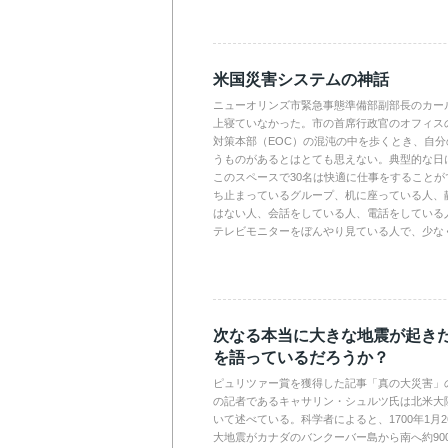
米国災害システムの神話
ニューオリンズ市緊急事態準備部副部長のカー
上寝ていなかった。市の首席行政官のオフィス
対策本部（EOC）の混沌の中を歩くとき、自
うものがあるとはとても思えない。典型的な日
このスペースで30名は快適に仕事をすること
ち止まっているグループ、机に座っている人、
はない人、会話をしている人、電話をしている
テレビモニターをぼんやり見ている人で、少なく
次なる本当に大きな地震が起き
を語っているだろうか？
ピュリツァー賞を獲得した記事「真の大災害」
の記者であるキャサリン・シュルツ氏は北米大
いて述べている。科学者によると、1700年1月
大地震がカナダのバンクーバー島から南へ約90