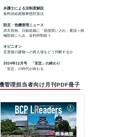
弁護士による法制度解説
食料供給困難事態対策法
防災・危機管理ニュース
高市首相、日銀総裁に「国債買い入れ」要請＝積
極財政にらみ、金利抑制狙う
オピニオン
災害後の建物への再入場をどう判断するか
2024年12月号 「安定」の終わり
「安定」の時代が終わる
機管理担当者向け月刊PDF冊子