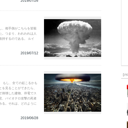
2019/07/26
し、相手側がこちらを皆殺
た。つまり、われわれは人
維持するのである。 ルイ
2019/07/12
【P
。 もし、全ての起こるかも
とを見ることができたら、
で倒壊した建物、停電でス
宅、バイオテロ攻撃の死者
みる。それは、どのように
2019/06/28