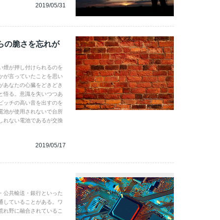
2019/05/31
らの脆さを忘れが
い煙が押し付けられるのを
かが言っていたことを思い
があなたの心臓をどきどき
と悟る。意識を失いつつあ
ピッチの高い音を出すのを
電池が使用されないで台所
しれない電池であるが交換
2019/05/17
・公共輸送・銀行といった
通していることがある。ワ
荒れ野に融合されているこ