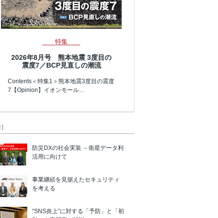
特集
2026年8月号 熊本地震 3度目の
震度7／BCP見直しの潮流
Contents＜特集1＞熊本地震3度目の震度
7【Opinion】イオンモール…
R】
防災DXの社会実装 －衛星データ利
活用に向けて
事業継続を見据えたセキュリティ
を考える
“SNS炎上”に対する「予防」と「初