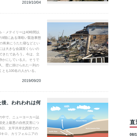
2019/10/04
ル・メテイリーは40時間以
の9階にある薄暗い緊急事態
分の将来にうたた寝などとい
には大きな会議室くらいの
ができたであろう。今は、立
静かにしている人、そうで
人、壁に掛けられた一列の
とも100名の人がいる。
2019/09/20
た後、われわれは何
の中で、ニューヨーカー誌
直
陸史上最悪の自然災害につ
26日、太平洋岸北西部での
0キロ、カリフォルニアの
08/