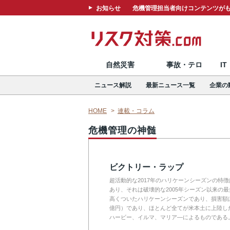
お知らせ
危機管理担当者向けコンテンツがも
自然災害
事故・テロ
I
ニュース解説
最新ニュース一覧
企業の
HOME
連載・コラム
危機管理の神髄
ビクトリー・ラップ
超活動的な2017年のハリケーンシーズンの特
あり、それは破壊的な2005年シーズン以来の
高くついたハリケーンシーズンであり、損害額は28
億円）であり、ほとんど全てが米本土に上陸し
ハービー、イルマ、マリア―によるものである