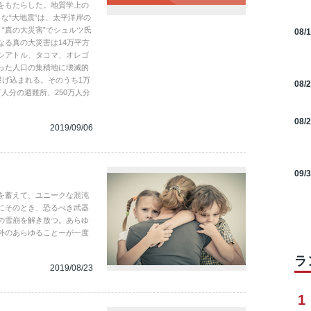
をもたらした。地質学上の
な“大地震”は、太平洋岸の
“真の大災害”でシュルツ氏
08/
なる真の大災害は14万平方
シアトル、タコマ、オレゴ
った人口の集積地に壊滅的
投げ込まれる。そのうち1万
08/
0万人分の避難所、250万人分
08/
2019/09/06
09/
を蓄えて、ユニークな混沌
にそのとき、恐るべき武器
の雪崩を解き放つ。あらゆ
外のあらゆることーが一度
ラ
2019/08/23
1