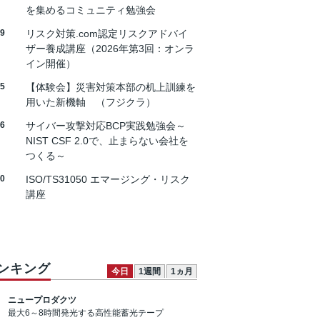
を集めるコミュニティ勉強会
19
リスク対策.com認定リスクアドバイ
ザー養成講座（2026年第3回：オンラ
イン開催）
25
【体験会】災害対策本部の机上訓練を
用いた新機軸 （フジクラ）
26
サイバー攻撃対応BCP実践勉強会～
NIST CSF 2.0で、止まらない会社を
つくる～
30
ISO/TS31050 エマージング・リスク
講座
ンキング
今日
1週間
1ヵ月
ニュープロダクツ
最大6～8時間発光する高性能蓄光テープ