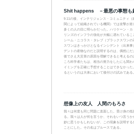
Shit happens －最悪の事態
9.11の後、インテリジェンス・コミュニティ
関によって組織されている機関）では攻撃が差
多くの人の目に明らかだった。ハリケーン・カ
リンズのインフラの強化が大幅に遅れているこ
シーム・ニコラス・タレブ（ブラックスワンの
スワンはきっかけとなるインシデント（出来事
デントの産物なのだと説明するのは、偶然にだ
後でさえ大災害の原因を理解できると考えるの
ころ科学者たちは、相当の努力をしたにも関わ
イミングを正確に予想することはできなかった
るというのは大体において後付けの試みである
想像上の友人 人間のもろさ
我々は何度も同じ問題に直面した。受け身の抵
る。我々は人が何を言うか、それをいつ言うか
妙に思うかもしれないが、この現象を説明する
ことにした。その名はブルースである。