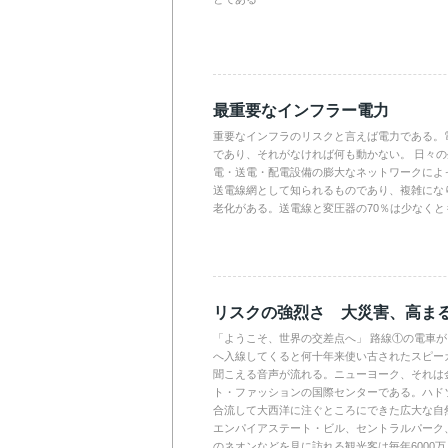
最重要なインフラー電力
重要なインフラのリスクと言えば電力である。
であり、それがなければ何も動かない。 日々
電・送電・配電設備の膨大なネットワークによ
送電線網として知られるものであり、複雑にな
老化がある。送電線と変圧器の70％は少なくと
リスクの強烈さ 大災害、高ま
「ようこそ、世界の交差点へ」 路線①の電車
へ入線してくると何十年来使い古されたスピー
聞こえる音声が流れる。ニューヨーク、それは
ト・ファッションの国際センターである。ハド
合流して大西洋に注ぐところにできた広大な自
エンパイアステート・ビル、セントラルパーク
のネオンなどを見に訪れる観光客は毎年6000