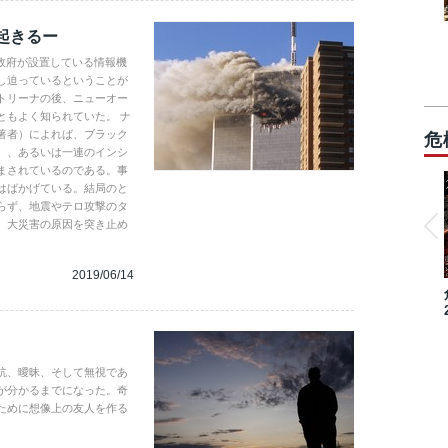
も起きるー
（政府が設置している情報機
し迫っているということが
トリーナの後、ニューオー
ともよく知られていた。 ナ
著者）によれば、ブラック
危
）、あるいは一連のインシ
まされているのである。事
はばかげている。結局のと
らず、地震やテロ攻撃のタ
。大災害の原因を突き止め
。
2019/06/14
抗、曖昧、そして無視であ
が分かるまでになった。奇
ために想像上の友人を作る