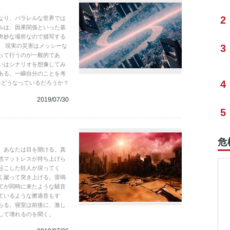
2
なり、パラレルな世界では
ルは、因果関係といった基
奇妙な場所なので描写する
。 現実の災害はメッシーな
3
って行うのが一般的であ
いはシナリオを想像してみ
ある。一瞬自分のことを考
4
はどうなっているだろうか？
2019/07/30
5
危
。あなたは目を開ける。真
然マットレスが持ち上げら
起こした狂人が戻ってく
く蹴って突き上げる。雷鳴
てが同時に来たような騒音
ているような擦過音もす
ちる。寝室は前後に、激し
して壊れるのを聞く。