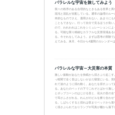
パラレルな宇宙を旅してみよう
我々の秩序のある合理的なときもある世界と異
混沌と混乱が支配している。通常の論理のルー
本的なものでさえ、適用されない。あまりにも
こともできない。行って自分で見るほうが良い
ので、われわれはこれをシミュレーションによ
る。可能な限り精細なカラフルな災害現場ある
る。今それをしてみよう。まずは思考の実験で
えてみる。来月、今日から4週間のカレンダー
パラレルな宇宙～大災害の本質
激しい振動があなたを快眠から揺さぶり起こす
っ暗闇で全く音はしないがまだ寝室にいる。突
れて波のように揺れ動く。あなたを揺すぶって
る。あなたのベッドの下でこれぞとばかり激し
とポップコーンのはじける音と、花火の音の全
で耳がふさがれる。れんがのビルを擦り合わせ
る。しばらくすると揺れは収まりベッドから落
く揺さぶられておりランプや写真が棚から落下