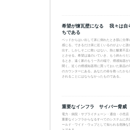
希望が煉瓦壁になる 我々は自
ちである
ベッドからはい出して床に倒れたとき肌に分厚
感じる。できるだけ床に近くいるのがよいと誰
出す。しかしそこに救いはない。熱と酸素不足
とさせる。希望は遠のいていき、もう終わりだ
るとき、遠く家のもう一方の端で、煙感知器が
聞く。近くの煙感知器用に買っておいた新品の
のカウンターにある。あなたの命を救ったかも
されることにはならなかったものである。
重要なインフラ サイバー脅威
電力・病院・サプライチェーン・通信・小売店
重要なインフラからなるすべてのシステムに共
ールド・ワイド・ウェブとして知られる危険な
とである