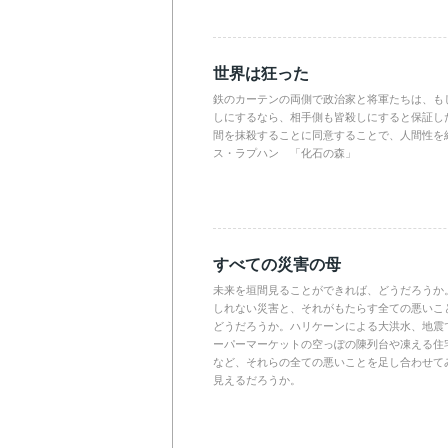
世界は狂った
鉄のカーテンの両側で政治家と将軍たちは、も
しにするなら、相手側も皆殺しにすると保証し
間を抹殺することに同意することで、人間性を
ス・ラプハン 「化石の森」
すべての災害の母
未来を垣間見ることができれば、どうだろうか
しれない災害と、それがもたらす全ての悪いこ
どうだろうか。ハリケーンによる大洪水、地震
ーパーマーケットの空っぽの陳列台や凍える住
など、それらの全ての悪いことを足し合わせて
見えるだろうか。