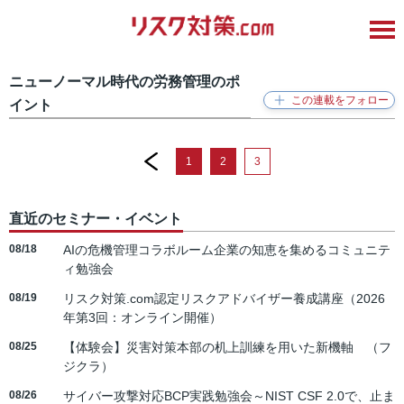
ニューノーマル時代の労務管理のポ
イント
prev
1
2
3
直近のセミナー・イベント
08/18
AIの危機管理コラボルーム企業の知恵を集めるコミュニテ
ィ勉強会
08/19
リスク対策.com認定リスクアドバイザー養成講座（2026
年第3回：オンライン開催）
08/25
【体験会】災害対策本部の机上訓練を用いた新機軸 （フ
ジクラ）
08/26
サイバー攻撃対応BCP実践勉強会～NIST CSF 2.0で、止ま