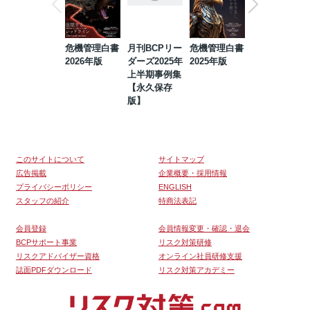
危機管理白書
月刊BCPリー
危機管理白書
2023年防災・
2026年版
ダーズ2025年
2025年版
BCP・リスク
上半期事例集
マネジメント
【永久保存
事例集【永久
版】
保存版】
このサイトについて
サイトマップ
広告掲載
企業概要・採用情報
プライバシーポリシー
ENGLISH
スタッフの紹介
特商法表記
会員登録
会員情報変更・確認・退会
BCPサポート事業
リスク対策研修
リスクアドバイザー資格
オンライン社員研修支援
誌面PDFダウンロード
リスク対策アカデミー