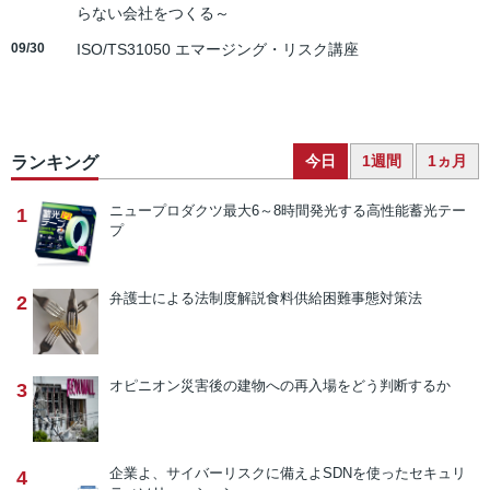
らない会社をつくる～
09/30
ISO/TS31050 エマージング・リスク講座
今日
1週間
1ヵ月
ランキング
ニュープロダクツ
最大6～8時間発光する高性能蓄光テー
1
プ
弁護士による法制度解説
食料供給困難事態対策法
2
オピニオン
災害後の建物への再入場をどう判断するか
3
企業よ、サイバーリスクに備えよ
SDNを使ったセキュリ
4