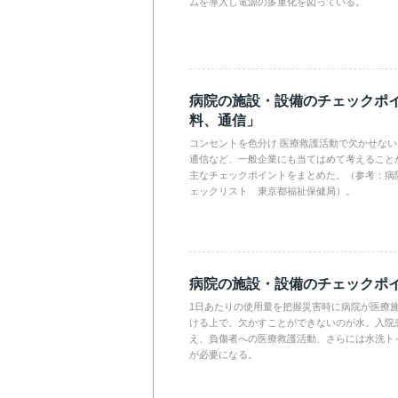
ムを導入し電源の多重化を図っている。
病院の施設・設備のチェックポ
料、通信」
コンセントを色分け 医療救護活動で欠かせな
通信など、一般企業にも当てはめて考えること
主なチェックポイントをまとめた。（参考：病
ェックリスト 東京都福祉保健局）。
病院の施設・設備のチェックポ
1日あたりの使用量を把握災害時に病院が医療
ける上で、欠かすことができないのが水。入院
え、負傷者への医療救護活動、さらには水洗ト
が必要になる。