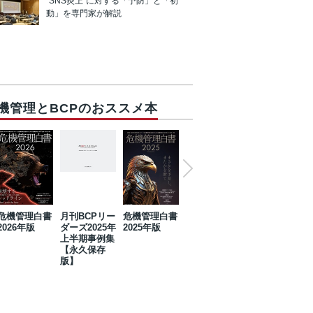
“SNS炎上”に対する「予防」と「初
動」を専門家が解説
機管理とBCPのおススメ本
危機管理白書
月刊BCPリー
危機管理白書
2023年防災・
危機管理白書
2026年版
ダーズ2025年
2025年版
BCP・リスク
2024年版
上半期事例集
マネジメント
【永久保存
事例集【永久
版】
保存版】