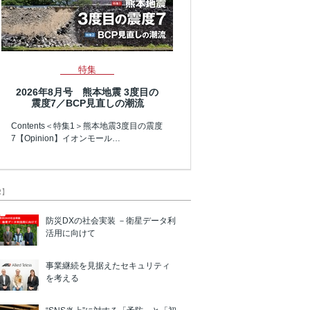
特集
2026年8月号 熊本地震 3度目の
震度7／BCP見直しの潮流
Contents＜特集1＞熊本地震3度目の震度
7【Opinion】イオンモール…
R】
防災DXの社会実装 －衛星データ利
活用に向けて
事業継続を見据えたセキュリティ
を考える