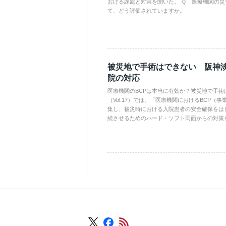
おける課題と対策を聞いた。 Ｑ 医療機関の
て、どう評価されていますか。
被災地で手術はできない 阪神
院の対応
医療機関のBCPは本当に有効か？被災地で手術
（Vol.17）では、「医療機関におけるBCP（
集し、被災時における入院患者の安全確保をは
続させるためのハード・ソフト両面からの対策