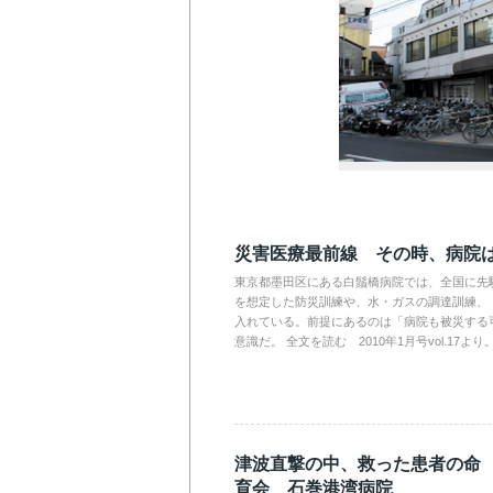
災害医療最前線 その時、病院
東京都墨田区にある白鬚橋病院では、全国に先
を想定した防災訓練や、水・ガスの調達訓練、
入れている。前提にあるのは「病院も被災する
意識だ。 全文を読む 2010年1月号vol.17より
津波直撃の中、救った患者の命
育会 石巻港湾病院