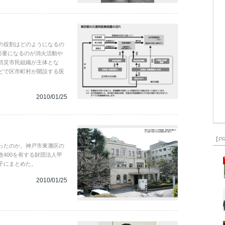
の役割はどのようになるの
必要になるのが消火活動や
防災市民組織が主体とな
どで区市町村が開設する医
2010/01/25
【P
ったのか。神戸市東灘区の
400を有する財団法人甲
子にまとめた。
2010/01/25