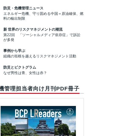
防災・危機管理ニュース
エネルギー危機、守り固める中国＝原油確保、燃
料の輸出制限
新 世界のリスクマネジメントの潮流
第22回 「ソーシャルメディア依存症」で訴訟
が多発
事例から学ぶ
組織の垣根を越えるリスクマネジメント活動
防災とピクトグラム
なぜ男性は青、女性は赤？
機管理担当者向け月刊PDF冊子