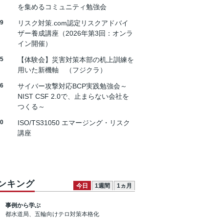
を集めるコミュニティ勉強会
19
リスク対策.com認定リスクアドバイ
ザー養成講座（2026年第3回：オンラ
イン開催）
25
【体験会】災害対策本部の机上訓練を
用いた新機軸 （フジクラ）
26
サイバー攻撃対応BCP実践勉強会～
NIST CSF 2.0で、止まらない会社を
つくる～
30
ISO/TS31050 エマージング・リスク
講座
ンキング
今日
1週間
1ヵ月
事例から学ぶ
都水道局、五輪向けテロ対策本格化