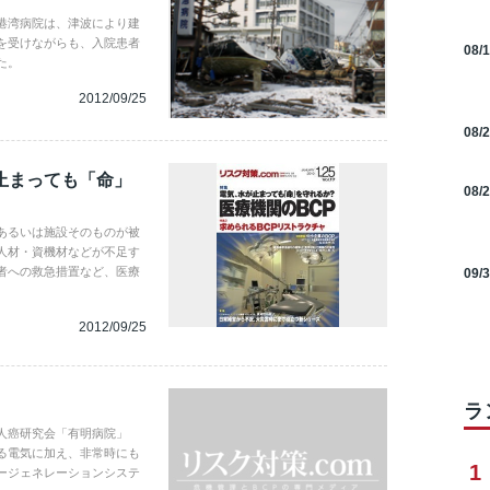
港湾病院は、津波により建
を受けながらも、入院患者
08/
た。
2012/09/25
08/
止まっても「命」
08/
あるいは施設そのものが被
人材・資機材などが不足す
者への救急措置など、医療
09/
2012/09/25
ラ
人癌研究会「有明病院」
る電気に加え、非常時にも
1
ージェネレーションシステ