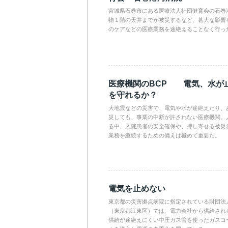
宮城県石巻市にある医療法人社団健育会の石巻
物１階の天井までが被災するなど、甚大な影響
のケアなどの医療業務を途絶えることなく行っ
医療機関のBCP 電気、水が
を守れるか？
大地震などの災害で、電気や水が途絶えたり、
災しても、事業の中断が許されない医療機関。
る中、入院患者の安全確保や、押し寄せる被災
業務を継続するための備えは極めて重要だ。
電気を止めない
東京都の災害拠点病院に指定されている財団法
（東京都江東区）では、電力会社から供給され
供給が途絶えにくい中圧ガス管を使ったガスコ