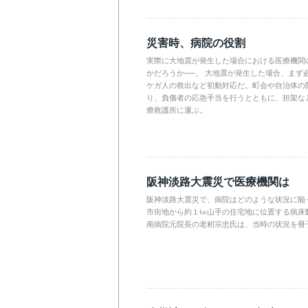
災害時、病院の役割
実際に大地震が発生した場合における医療機関
かだろうか──。 大地震が発生した場合、まず
ケガ人の救出など初動対応だ。町会や自治体の
り、負傷者の応急手当を行うとともに、担架な
療救護所に運ぶ。
阪神淡路大震災で医療機関は
阪神淡路大震災で、病院はどのような状況に陥
市街地から約１㎞山手の住宅地に位置する病床数
南病院元院長の老籾宗忠氏は、当時の状況を冊