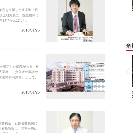
P策定を支援した東京海上日
田慎士研究員に、医療機関に
月号vol.17より。
2010/01/25
危
Pを策定した病院がある。被
先業務」、負傷者の救護や
災害時特有業務」として、
2010/01/25
急委員会 石原哲委員長に
る石原哲氏に、災害医療に