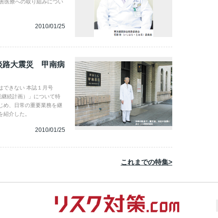
災害医療への取り組みについ
2010/01/25
淡路大震災 甲南病
はできない 本誌１月号
事業継続計画）」について特
じめ、日常の重要業務を継
を紹介した。
2010/01/25
これまでの特集>