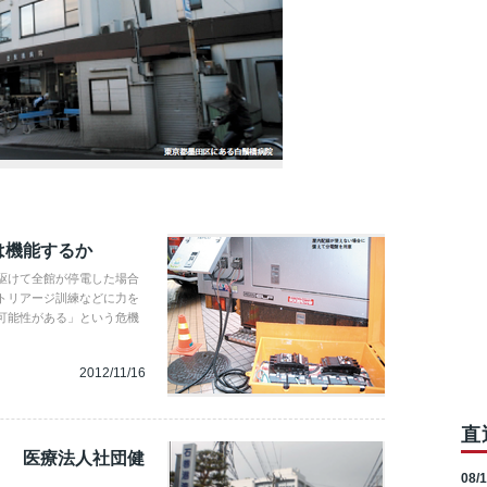
は機能するか
駆けて全館が停電した場合
トリアージ訓練などに力を
可能性がある」という危機
。
2012/11/16
直
 医療法人社団健
08/