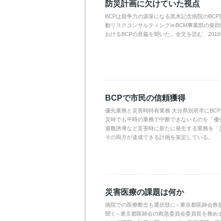
防災計画に欠けていた視点
BCPは競争力の源泉になる黒木記念病院のBC
動リスクコンサルティング㈱BCM事業部の柴
おけるBCPの意義を聞いた。全文を読む 2010年1
BCPで市民の信頼獲得
優先業務と災害時特有業務 大分県別府市にBC
災時でも平時の業務で中断できないものを「優
避難誘導など災害時に新たに発生する業務を「
その両方が達成できる計画を策定している。
災害医療の課題は何か
病院での医療断念も選択肢に∼東京都医師会救
聞く∼東京都医師会の救急委員会委員長を務め