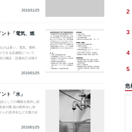
2010/11/25
2
3
イント「電気、燃
いものは多い。電気、燃料、
4
ができる設備類について、
院の施設・設備自己点検チ
5
2010/01/25
危
イント「水」
施設としての機能を維持し続
患者や職 員の飲料水に加
イレの洗浄水など大量の水
2010/01/25