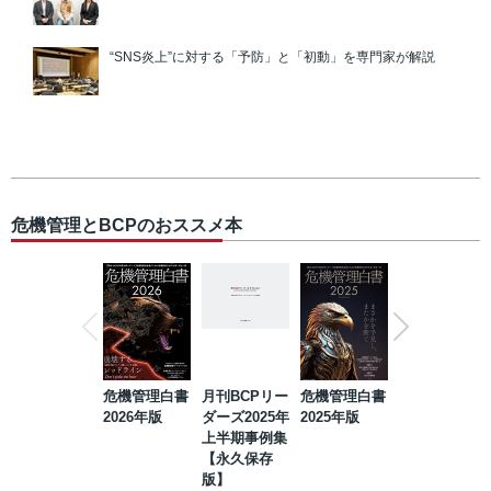
“SNS炎上”に対する「予防」と「初動」を専門家が解説
危機管理とBCPのおススメ本
危機管理白書
月刊BCPリー
危機管理白書
2023年防災・
2026年版
ダーズ2025年
2025年版
BCP・リスク
上半期事例集
マネジメント
【永久保存
事例集【永久
版】
保存版】