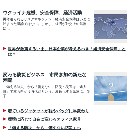
ウクライナ危機、安全保障、経済活動
再考迫られるリスクマネジメント経済安全保障はいまに
始まった議論ではない。しかし、経済が外交上の武器
に…
世界が激震するいま、日本企業が考えるべき「経済安全保障」と
は？
変わる防災ビジネス 市民参加の新たな
潮流
「備える防災」から「備えない」防災へ災害は「総力
戦」で立ち向かう時代だという。激甚化する気象に、少
子…
着ているジャケットが枕やバッグに早変わり
環境に応じて自在に変わるオフィス家具
「備える防災」から「備えない防災」へ