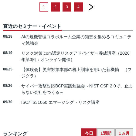
next
1
2
3
4
直近のセミナー・イベント
08/18
AIの危機管理コラボルーム企業の知恵を集めるコミュニテ
ィ勉強会
08/19
リスク対策.com認定リスクアドバイザー養成講座（2026
年第3回：オンライン開催）
08/25
【体験会】災害対策本部の机上訓練を用いた新機軸 （フ
ジクラ）
08/26
サイバー攻撃対応BCP実践勉強会～NIST CSF 2.0で、止ま
らない会社をつくる～
09/30
ISO/TS31050 エマージング・リスク講座
今日
1週間
1ヵ月
ランキング