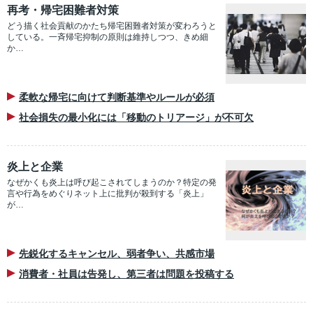
再考・帰宅困難者対策
どう描く社会貢献のかたち帰宅困難者対策が変わろうと
している。一斉帰宅抑制の原則は維持しつつ、きめ細
か…
柔軟な帰宅に向けて判断基準やルールが必須
社会損失の最小化には「移動のトリアージ」が不可欠
炎上と企業
なぜかくも炎上は呼び起こされてしまうのか？特定の発
言や行為をめぐりネット上に批判が殺到する「炎上」
が…
先鋭化するキャンセル、弱者争い、共感市場
消費者・社員は告発し、第三者は問題を投稿する