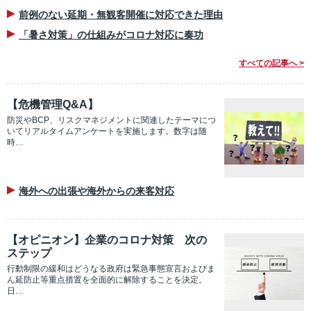
前例のない延期・無観客開催に対応できた理由
「暑さ対策」の仕組みがコロナ対応に奏功
すべての記事へ >
【危機管理Q&A】
防災やBCP、リスクマネジメントに関連したテーマにつ
いてリアルタイムアンケートを実施します。数字は随
時…
海外への出張や海外からの来客対応
【オピニオン】企業のコロナ対策 次の
ステップ
行動制限の緩和はどうなる政府は緊急事態宣言およびま
ん延防止等重点措置を全面的に解除することを決定。
日…