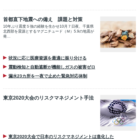
首都直下地震への備え 課題と対策
10年ぶり震度５強の経験を生かせ10月７日夜、千葉県
北西部を震源とするマグニチュード（Ｍ）5.9の地震が
発…
状況に応じ医療資源を最適に振り分ける
震動検知と自動遮断が機能しガスの被害ゼロ
漏水23カ所を一夜で止めた緊急対応体制
東京2020大会のリスクマネジメント手法
東京2020大会で日本のリスクマネジメントは進化した