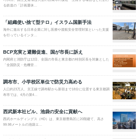
る鉄道の「計画運休…
「組織使い捨て型テロ」イスラム国新手法
海外に進出する日本企業に対し医療や渡航安全管理対策といった支援
を行っているインタ…
BCP充実と避難促進、国が市長に訴え
内閣府と消防庁は12日、全国の市長と東京都の特別区長を対象とした
「全国防災・危機管…
調布市、小学校区単位で防災力高める
人口約23万人、京王線で調布駅から新宿まで18分に位置する東京都調
布市では、4月の第4…
西武新本社ビル、池袋の安全に貢献へ
西武ホールディングス（HD）は、東京都豊島区に20階建て、高さ
99.98メートルの池袋エ…