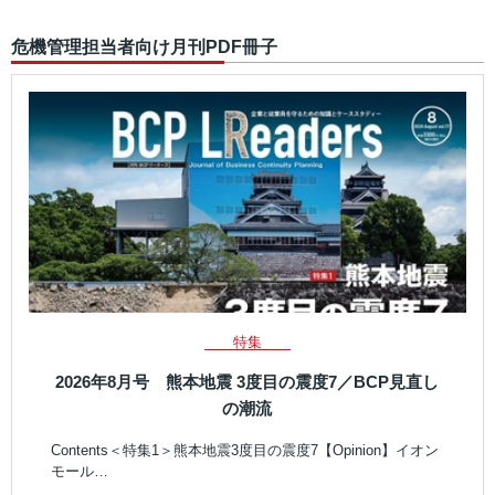
危機管理担当者向け月刊PDF冊子
特集
2026年8月号 熊本地震 3度目の震度7／BCP見直し
の潮流
Contents＜特集1＞熊本地震3度目の震度7【Opinion】イオン
モール…