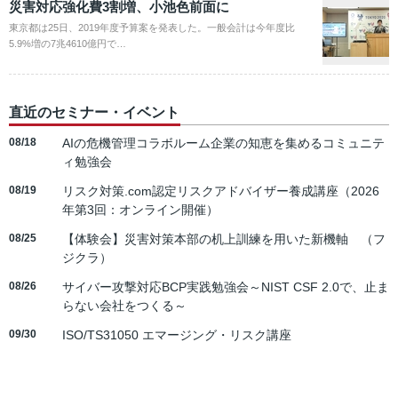
災害対応強化費3割増、小池色前面に
東京都は25日、2019年度予算案を発表した。一般会計は今年度比
5.9%増の7兆4610億円で…
直近のセミナー・イベント
08/18
AIの危機管理コラボルーム企業の知恵を集めるコミュニテ
ィ勉強会
08/19
リスク対策.com認定リスクアドバイザー養成講座（2026
年第3回：オンライン開催）
08/25
【体験会】災害対策本部の机上訓練を用いた新機軸 （フ
ジクラ）
08/26
サイバー攻撃対応BCP実践勉強会～NIST CSF 2.0で、止ま
らない会社をつくる～
09/30
ISO/TS31050 エマージング・リスク講座