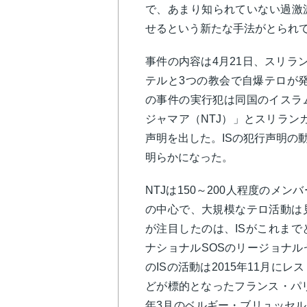
で、あまり知られていない過激
せるという新たな手法がとられ
事件の内容は4月21日、スリラ
テルと3つの教会で自爆テロが発
の事件の実行犯は同国のイスラ
ジャマア（NTJ）」とスリラン
声明を出した。ISの犯行声明の
明らかになった。
NTJは150～200人程度のメ
の中心で、大規模なテロ活動は
が注目したのは、ISがこれま
ナショナルSOSのリージョナ
のISの活動は2015年11月に
どが標的となったフランス・パリ
年3月のベルギー・ブリュッセル