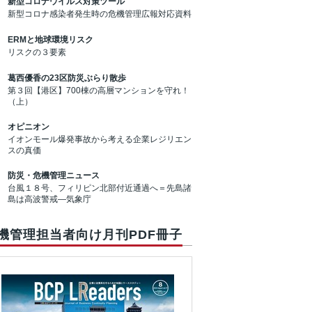
新型コロナウイルス対策ツール
新型コロナ感染者発生時の危機管理広報対応資料
ERMと地球環境リスク
リスクの３要素
葛西優香の23区防災ぶらり散歩
第３回【港区】700棟の高層マンションを守れ！
（上）
オピニオン
イオンモール爆発事故から考える企業レジリエン
スの真価
防災・危機管理ニュース
台風１８号、フィリピン北部付近通過へ＝先島諸
島は高波警戒―気象庁
機管理担当者向け月刊PDF冊子