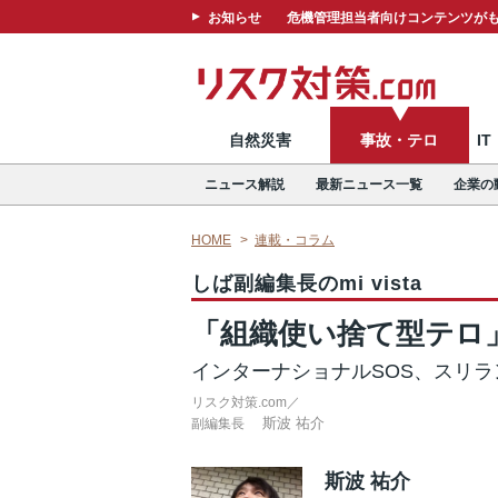
お知らせ
危機管理担当者向けコンテンツがも
自然災害
事故・テロ
I
ニュース解説
最新ニュース一覧
企業の
HOME
連載・コラム
しば副編集長のmi vista
「組織使い捨て型テロ
インターナショナルSOS、スリ
リスク対策.com／
斯波 祐介
副編集長
斯波 祐介