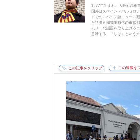
1977年生まれ。大阪府高
国外はスペイン・バルセロ
トでのスペイン語ニュース翻
た猪瀬直樹知事時代の東京都
ムリーな話題を取り上げるコラ
意味する。「しば」という姓