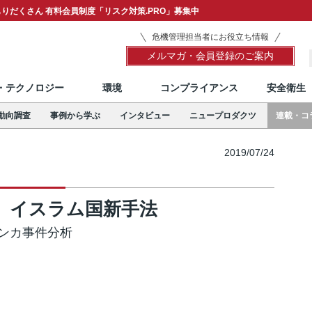
りだくさん 有料会員制度「リスク対策.PRO」募集中
危機管理担当者にお役立ち情報
メルマガ・会員登録のご案内
T・テクノロジー
環境
コンプライアンス
安全衛生
動向調査
事例から学ぶ
インタビュー
ニュープロダクツ
連載・コ
2019/07/24
」イスラム国新手法
ランカ事件分析