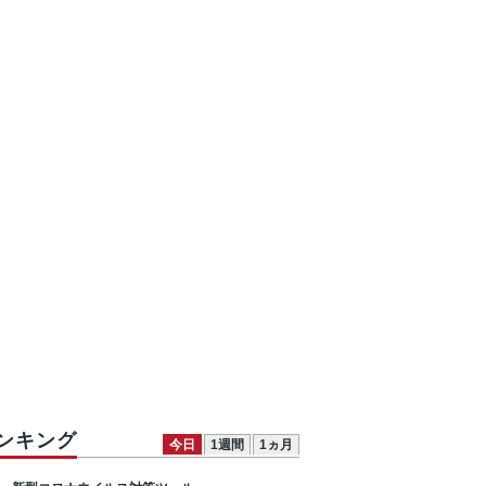
ンキング
今日
1週間
1ヵ月