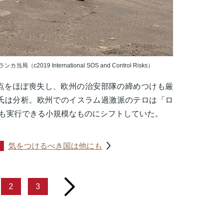
19 International SOS and Control Risks）
拠点をほぼ喪失し、欧州の治安部隊の締めつけも厳
氏は分析。欧州でのイスラム過激派のテロは「ロ
でも実行できる小規模なものにシフトしていた。
気をつけるべき国は他にも
next
2
3