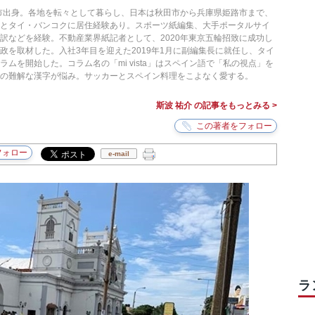
槻市出身。各地を転々として暮らし、日本は秋田市から兵庫県姫路市まで、
ナとタイ・バンコクに居住経験あり。スポーツ紙編集、大手ポータルサイ
訳などを経験。不動産業界紙記者として、2020年東京五輪招致に成功し
政を取材した。入社3年目を迎えた2019年1月に副編集長に就任し、タイ
ムを開始した。コラム名の「mi vista」はスペイン語で「私の視点」を
の難解な漢字が悩み。サッカーとスペイン料理をこよなく愛する。
斯波 祐介 の記事をもっとみる >
e-mail
ラ