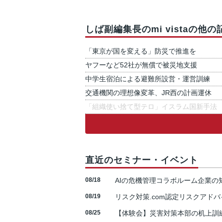
しば副編集長のmi vistaの他の
「東京が国を変える」防災で推進を
ヤフーなど52社が無償で被災地支援
中学生宿泊による避難所設営・運営訓練
交通機関の理想像変革、JR西の計画運休
「組織使い捨て型テロ」イスラム国新手法
直近のセミナー・イベント
08/18
AIの危機管理コラボルーム企業
08/19
リスク対策.com認定リスクアドバ
08/25
【体験会】災害対策本部の机上訓