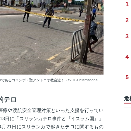
1
2
3
4
5
コロンボ・聖アントニオ教会近く（c2019 International
危
的テロ
医療や渡航安全管理対策といった支援を行ってい
月13日に「スリランカテロ事件と『イスラム国』」
4月21日にスリランカで起きたテロに関するもの