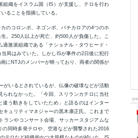
派組織をイスラム国（IS）が支援し、テロを行わ
ていることを指摘している。
ンカのコロンボ、ネゴンボ、バチカロアの4つのホ
生。250人以上が死亡、約500人が負傷した。こ
ム過激派組織である「ナショナル・タウヒード・
カ当局はみていた。しかしISが事件の2日後に犯行
動画にNTJのメンバーが映っており、両者の関係が
ンバーがいるとされているが、仏像の破壊などが活動
見られなかった。「今回、スリランカテロに当社
【P
でと違う動きをしていたため」と語るのはインター
ルセキュリティマネジャーの黒木康正氏。これまで
レストランやコンサート会場、サッカースタジアムな
の同時多発テロや、空港などが襲撃された2016
のテロなど組織的かつ大規模なものが続いた。IS