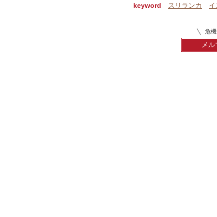
keyword
スリランカ
イ
危機
メル