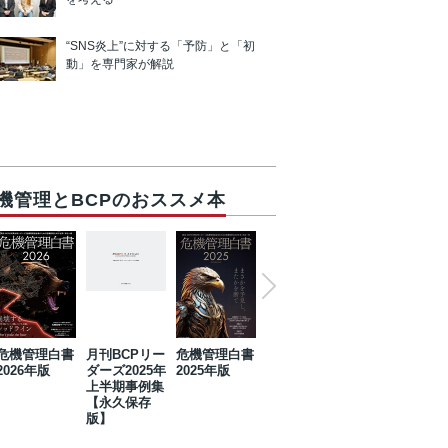
“SNS炎上”に対する「予防」と「初
動」を専門家が解説
機管理とBCPのおススメ本
危機管理白書
月刊BCPリー
危機管理白書
2023年防災・
危機管理白書
2026年版
ダーズ2025年
2025年版
BCP・リスク
2024年版
上半期事例集
マネジメント
【永久保存
事例集【永久
版】
保存版】