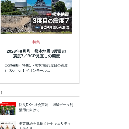
特集
2026年8月号 熊本地震 3度目の
震度7／BCP見直しの潮流
Contents＜特集1＞熊本地震3度目の震度
7【Opinion】イオンモール…
R】
防災DXの社会実装 －衛星データ利
活用に向けて
事業継続を見据えたセキュリティ
を考える