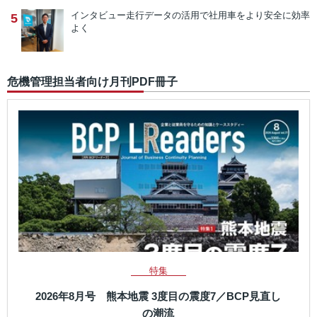
インタビュー
走行データの活用で社用車をより安全に効率
5
よく
危機管理担当者向け月刊PDF冊子
特集
2026年8月号 熊本地震 3度目の震度7／BCP見直し
の潮流