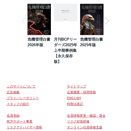
危機管理白書
月刊BCPリー
危機管理白書
2023年防災・
2026年版
ダーズ2025年
2025年版
BCP・リスク
上半期事例集
マネジメント
【永久保存
事例集【永久
版】
保存版】
このサイトについて
サイトマップ
広告掲載
企業概要・採用情報
プライバシーポリシー
ENGLISH
スタッフの紹介
特商法表記
会員登録
会員情報変更・確認・退会
BCPサポート事業
リスク対策研修
リスクアドバイザー資格
オンライン社員研修支援