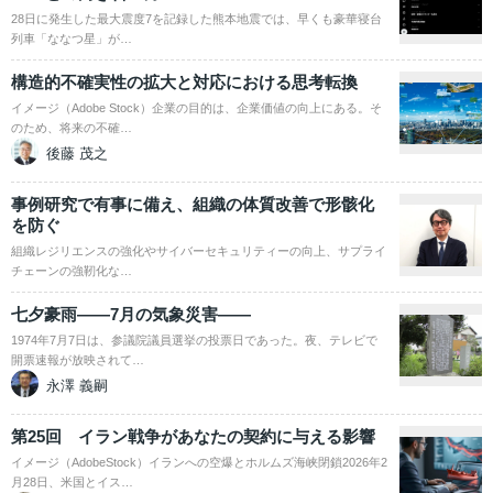
28日に発生した最大震度7を記録した熊本地震では、早くも豪華寝台
列車「ななつ星」が…
構造的不確実性の拡大と対応における思考転換
イメージ（Adobe Stock）企業の目的は、企業価値の向上にある。そ
のため、将来の不確…
後藤 茂之
事例研究で有事に備え、組織の体質改善で形骸化
を防ぐ
組織レジリエンスの強化やサイバーセキュリティーの向上、サプライ
チェーンの強靭化な…
七夕豪雨――7月の気象災害――
1974年7月7日は、参議院議員選挙の投票日であった。夜、テレビで
開票速報が放映されて…
永澤 義嗣
第25回 イラン戦争があなたの契約に与える影響
イメージ（AdobeStock）イランへの空爆とホルムズ海峡閉鎖2026年2
月28日、米国とイス…