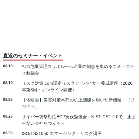
直近のセミナー・イベント
08/18
AIの危機管理コラボルーム企業の知恵を集めるコミュニテ
ィ勉強会
08/19
リスク対策.com認定リスクアドバイザー養成講座（2026
年第3回：オンライン開催）
08/25
【体験会】災害対策本部の机上訓練を用いた新機軸 （フ
ジクラ）
08/26
サイバー攻撃対応BCP実践勉強会～NIST CSF 2.0で、止ま
らない会社をつくる～
09/30
ISO/TS31050 エマージング・リスク講座