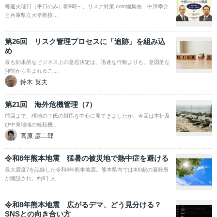
毎週火曜日（平日のみ）朝9時～、リスク対策.com編集長 中澤幸介
と兵庫県立大学教授…
第26回 リスク管理プロセスに「追跡」を組み込
め
最も効果的なビジネス上の意思決定は、迅速な行動よりも、意図的な
抑制から生まれるこ…
鈴木 英夫
第21回 海外危機管理（7）
前回まで、現地のＴ氏の対応を中心に見てきましたが、今回は本社及
び中東地域の統括機…
高原 彦二郎
令和8年熊本地震 猛暑の被災地で熱中症を避ける
最大震度7を記録した令和8年熊本地震。熊本県内では400超の避難所
が開設され、約9千人…
令和8年熊本地震 広がるデマ、どう見分ける？
SNSとの向き合い方