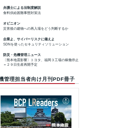
弁護士による法制度解説
食料供給困難事態対策法
オピニオン
災害後の建物への再入場をどう判断するか
企業よ、サイバーリスクに備えよ
SDNを使ったセキュリティソリューション
防災・危機管理ニュース
〔熊本地震影響〕トヨタ、福岡３工場の稼働停止
＝２９日生産再開予定
機管理担当者向け月刊PDF冊子