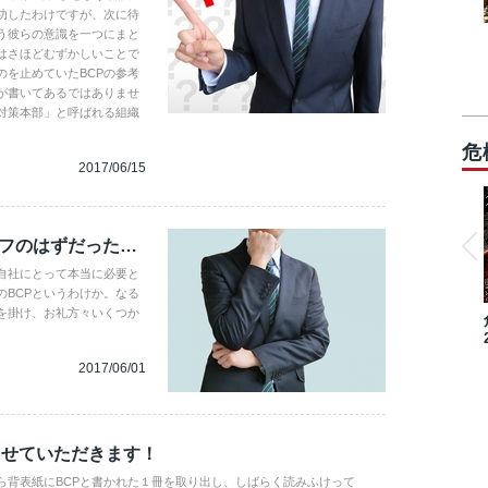
功したわけですが、次に待
う彼らの意識を一つにまと
はさほどむずかしいことで
を止めていたBCPの参考
が書いてあるではありませ
対策本部」と呼ばれる組織
危
2017/06/15
オフのはずだった…
自社にとって本当に必要と
BCPというわけか。なる
を掛け、お礼方々いくつか
2017/06/01
らせていただきます！
ら背表紙にBCPと書かれた１冊を取り出し、しばらく読みふけって