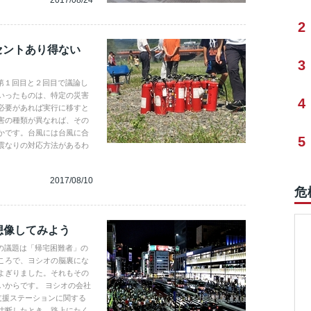
2017/08/24
2
セントあり得ない
3
の第１回目と２回目で議論し
いったものは、特定の災害
4
必要があれば実行に移すと
害の種類が異なれば、その
かです。台風には台風に合
5
震なりの対応方法があるわ
2017/08/10
危
想像してみよう
の議題は「帰宅困難者」の
ころで、ヨシオの脳裏にな
よぎりました。それもその
いからです。 ヨシオの会社
支援ステーションに関する
寸断したとき、路上にたく