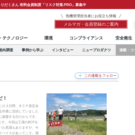
りだくさん 有料会員制度「リスク対策.PRO」募集中
危機管理担当者にお役立ち情報
メルマガ・会員登録のご案内
T・テクノロジー
環境
コンプライアンス
安全衛生
動向調査
事例から学ぶ
インタビュー
ニュープロダクツ
連載・コ
だ！
この３日間、ＢＣＰ策定会
る作業に没頭していました
に披露する日だからです。
ます。今回は工場のBCPを
バル意識もありますが、今
ドバイスがあってこそ。感