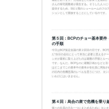
さんの帰宅困難者が発生する。そうした人々に
提供するため、S社１階のショールームのフロ
ションとして開放することにしているのです。
第５回：BCPのチョー基本要件
の手順
今日はBCP策定会議の第２回目の日です。BC
た"自分の会社にとって本当に必要と思えるテー
シオが最初に取り上げたのは避難の手順とルー
です。なんだ、BCPなのに避難計画かなどと言
はどこまでこの基本中の基本が全社員に周知さ
の社内の危機意識のレベルを思うにつけ、ヨシ
いわけにはいきません。
第４回：烏合の衆で危機を乗り
個々の社員の力を一つにまとめるために ヨシ