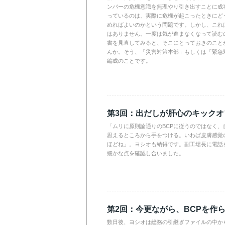
ンバーの危機意識を無理やり引き出すことに成
っているのは、実際に危機が起こったときにど
めればよいのかという問題です。しかし、これ
はありません。一度は気が進まなくなって読むの
書を見直してみると、そこにとっておきのこと
んか。そう、「災害対策本部」もしくは「緊急
編成のことです。
第3回：出だしが肝心のキック
「ムリに原則論通りのBCPに従うのではなく、
思えるところから手をつける。いわば皮膚感覚の
ほどね」。ヨシオも納得です。副工場長に電話
細かな点を確認し合いました。
第2回：今更ながら、BCPを作
数日後、ヨシオは総務の引継ぎファイルの中か