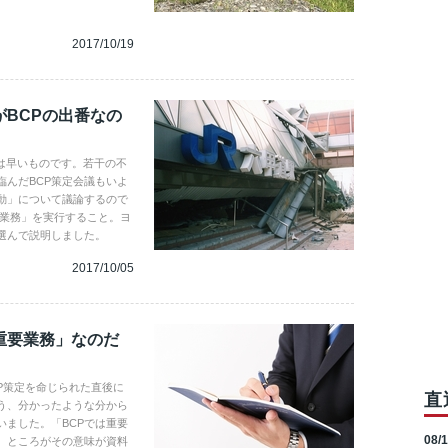
2017/10/19
がBCPの出番なの
は早いものです。若干の不
んだBCP策定会議もいよ
動」について議論するので
要業務」を実行すること。ヨ
選んで説明しました。
2017/10/05
重要業務」なのだ
P策定を命じられた直後に
直
う、分かったような分から
ました。「BCPでは重要
08/
。ところがその意味が資料