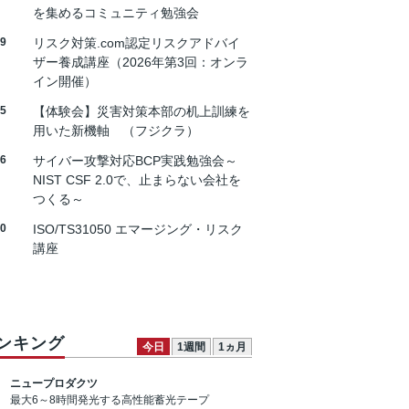
を集めるコミュニティ勉強会
19
リスク対策.com認定リスクアドバイ
ザー養成講座（2026年第3回：オンラ
イン開催）
25
【体験会】災害対策本部の机上訓練を
用いた新機軸 （フジクラ）
26
サイバー攻撃対応BCP実践勉強会～
NIST CSF 2.0で、止まらない会社を
つくる～
30
ISO/TS31050 エマージング・リスク
講座
ンキング
今日
1週間
1ヵ月
ニュープロダクツ
最大6～8時間発光する高性能蓄光テープ