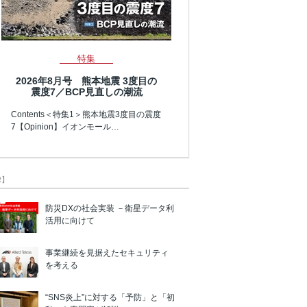
特集
2026年8月号 熊本地震 3度目の
震度7／BCP見直しの潮流
Contents＜特集1＞熊本地震3度目の震度
7【Opinion】イオンモール…
R】
防災DXの社会実装 －衛星データ利
活用に向けて
事業継続を見据えたセキュリティ
を考える
“SNS炎上”に対する「予防」と「初