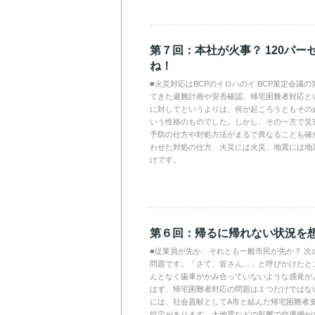
第７回：本社が火事？ 120パー
ね！
■火災対応はBCPのイロハのイ BCP策定会議
てきた避難計画や安否確認、帰宅困難者対応と
に対してというよりは、何が起ころうともその
いう性格のものでした。しかし、その一方で災
予防の仕方や対処方法がまるで異なることも確
わせた対処の仕方、火災には火災、地震には地
けです。
第６回：帰るに帰れない状況を
■従業員が先か、それとも一般市民が先か？ 次
問題です。「さて、皆さん…」と呼びかけたと
んとなく歯車がかみ合っていないような感覚が
はず、帰宅困難者対応の問題は１つだけではな
には、社会貢献としてA市と結んだ帰宅困難者
協定があります。大地震などの影響で交通網が