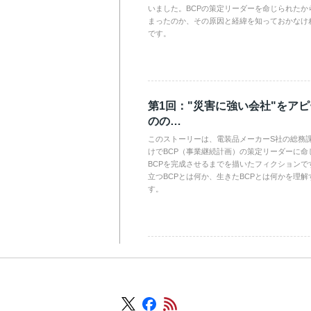
いました。BCPの策定リーダーを命じられたか
まったのか、その原因と経緯を知っておかなけ
です。
第1回："災害に強い会社"をア
のの…
このストーリーは、電装品メーカーS社の総務
けでBCP（事業継続計画）の策定リーダーに命
BCPを完成させるまでを描いたフィクションで
立つBCPとは何か、生きたBCPとは何かを理
す。