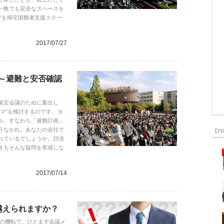
一晩でも安全なスペースを
アを帰宅困難者支援ステー
2017/07/27
 ～避難と安否確認
P策定会議のために案出し
マ"を検討するのです。ヨ
ル、すなわち「避難計画」
うなかれ。あなたの会社で
【P
れているでしょうか。日頃
オもそんな疑問を実感しな
2017/07/14
越えられますか？
オの機転で、ひとまず会議メ