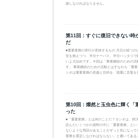
謝しなければなりません。
第11回：すぐに復旧できない時
だ
■重要業務の実行が意味するもの 月日が経つの
安を抱えつつ、半分ナーバス、半分ハッタリで臨
いよ大詰めです。今回は「事業継続のための活
す。 事業継続のための活動とはすなわち「重
シオは重要業務の意義と目的を、慎重に言葉を
第10回：燦然と玉虫色に輝く「
った
■「重要業務」とは何のことだ？ヨシオは、BC
読んだいくつかの資料の中に「重要業務」とい
ないような用語があることがずっと気になってい
業務を選定しなければならない」と書いてある