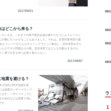
2017/09/21
08/
力はどこから来る？
08/
 ヨシオは、これまでのBCP策定会議が曲がりなりにもスムースに
心の隅に引っかかることもありました。それは、災害対策本部の運
08/
連ねたメンバーがどんなタイミングでどこに集合し、災対本部を立ち
ったのですが問題はその後。災対本部ではどんな活動をするのか。
メシ屋で注文を待つお客と変わらない。
2017/09/07
09/
に地震を避ける？
第４回目のBCP会議を前
には地震のハザードマップ
ラ
ります。ハザードマップに
オの会社などは震度５強と
です。
1