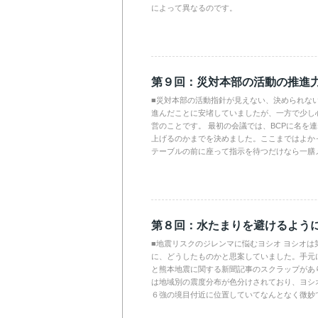
によって異なるのです。
第９回：災対本部の活動の推進
■災対本部の活動指針が見えない、決められない
進んだことに安堵していましたが、一方で少し
営のことです。 最初の会議では、BCPに名を
上げるのかまでを決めました。ここまではよか
テーブルの前に座って指示を待つだけなら一膳
第８回：水たまりを避けるよう
■地震リスクのジレンマに悩むヨシオ ヨシオは
に、どうしたものかと思案していました。手元
と熊本地震に関する新聞記事のスクラップがあ
は地域別の震度分布が色分けされており、ヨシ
６強の境目付近に位置していてなんとなく微妙