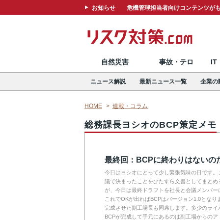
お知らせ
危機管理担当者向けコンテンツがも
自然災害
事故・テロ
I
ニュース解説
最新ニュース一覧
企業の
HOME
連載・コラム
総務課長ヨシオのBCP策定メモ
最終回：BCPに終わりはないの
今日はヨシオにとって少し緊張気味の日です。
議で決まったことをひたすら文書としてまとめ
が、今日は最終ドラフトを社長と会議メンバー
これでOKが出ればBCPはバージョン1.0となり
完成させた副工場長も同席します。多少のライ
BCPが完成して手元にあるのは副工場からのア