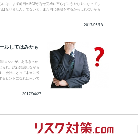
らには、まず前回のBCPがなぜ完成に至らずにうやむやになってし
ればなりません。でないと、また同じ失敗をするかもしれないから
2017/05/18
ピールしてはみたも
課長ヨシオが、あるきっか
じられ、試行錯誤しながら
す。会社にとって本当に役
解するヒントになれば幸いで
2017/04/27