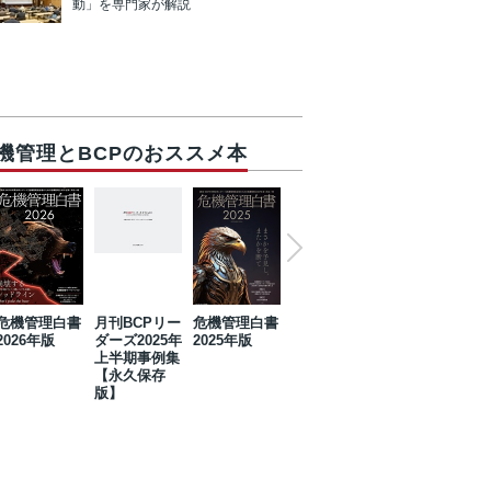
動」を専門家が解説
機管理とBCPのおススメ本
危機管理白書
月刊BCPリー
危機管理白書
2023年防災・
危機管理白書
2026年版
ダーズ2025年
2025年版
BCP・リスク
2024年版
上半期事例集
マネジメント
【永久保存
事例集【永久
版】
保存版】