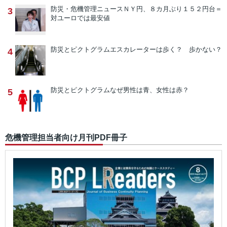
防災・危機管理ニュース
ＮＹ円、８カ月ぶり１５２円台＝
3
対ユーロでは最安値
防災とピクトグラム
エスカレーターは歩く？ 歩かない？
4
防災とピクトグラム
なぜ男性は青、女性は赤？
5
危機管理担当者向け月刊PDF冊子