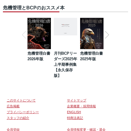
危機管理とBCPのおススメ本
危機管理白書
月刊BCPリー
危機管理白書
2023年防災・
2026年版
ダーズ2025年
2025年版
BCP・リスク
上半期事例集
マネジメント
【永久保存
事例集【永久
版】
保存版】
このサイトについて
サイトマップ
広告掲載
企業概要・採用情報
プライバシーポリシー
ENGLISH
スタッフの紹介
特商法表記
会員登録
会員情報変更・確認・退会