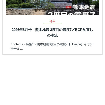
特集
2026年8月号 熊本地震 3度目の震度7／BCP見直し
の潮流
Contents＜特集1＞熊本地震3度目の震度7【Opinion】イオン
モール…