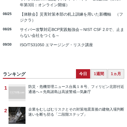
年第3回：オンライン開催）
08/25
【体験会】災害対策本部の机上訓練を用いた新機軸 （フ
ジクラ）
08/26
サイバー攻撃対応BCP実践勉強会～NIST CSF 2.0で、止ま
らない会社をつくる～
09/30
ISO/TS31050 エマージング・リスク講座
今日
1週間
1ヵ月
ランキング
防災・危機管理ニュース
台風１８号、フィリピン北部付近
1
通過へ＝先島諸島は高波警戒―気象庁
企業をむしばむリスクとその対策
地震直後の建物入場判断
2
迷いを断ち切る「二段階ステップ」