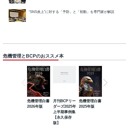
“SNS炎上”に対する「予防」と「初動」を専門家が解説
危機管理とBCPのおススメ本
危機管理白書
月刊BCPリー
危機管理白書
2023年防災・
2026年版
ダーズ2025年
2025年版
BCP・リスク
上半期事例集
マネジメント
【永久保存
事例集【永久
版】
保存版】