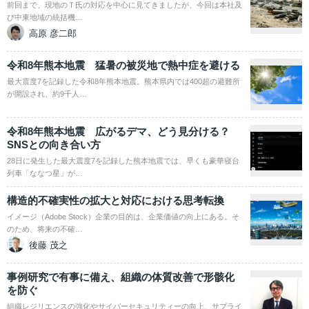
前回まで、現地のＴ氏の対応を中心に見てきましたが、今回は本社及
び中東地域の統括機…
高原 彦二郎
令和8年熊本地震 猛暑の被災地で熱中症を避ける
最大震度7を記録した令和8年熊本地震。熊本県内では400超の避難所
が開設され、約9千人…
令和8年熊本地震 広がるデマ、どう見分ける？
SNSとの向き合い方
28日に発生した最大震度7を記録した熊本地震では、早くも豪華寝台
列車「ななつ星」が…
構造的不確実性の拡大と対応における思考転換
イメージ（Adobe Stock）企業の目的は、企業価値の向上にある。そ
のため、将来の不確…
後藤 茂之
事例研究で有事に備え、組織の体質改善で形骸化
を防ぐ
組織レジリエンスの強化やサイバーセキュリティーの向上、サプライ