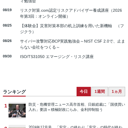
ィ勉強会
08/19
リスク対策.com認定リスクアドバイザー養成講座（2026
年第3回：オンライン開催）
08/25
【体験会】災害対策本部の机上訓練を用いた新機軸 （フ
ジクラ）
08/26
サイバー攻撃対応BCP実践勉強会～NIST CSF 2.0で、止ま
らない会社をつくる～
09/30
ISO/TS31050 エマージング・リスク講座
今日
1週間
1ヵ月
ランキング
防災・危機管理ニュース
高市首相、日銀総裁に「国債買い
1
入れ」要請＝積極財政にらみ、金利抑制狙う
2024年12月号 「安定」の終わり
「安定」の時代が終わ