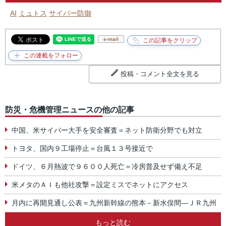
AI
ミュトス
サイバー防御
e-mail
投稿・コメント全文を見る
防災・危機管理ニュースの他の記事
中国、米サイバー大手を安全審査＝ネット防衛分野でも対立
トヨタ、国内９工場停止＝台風１３号接近で
ドイツ、６月熱波で９６００人死亡＝冷房普及せず備え不足
米メタのＡＩも他社攻撃＝設定ミスでネットにアクセス
月内に再開見通し公表＝九州新幹線の熊本－新水俣間―ＪＲ九州
もっと読む