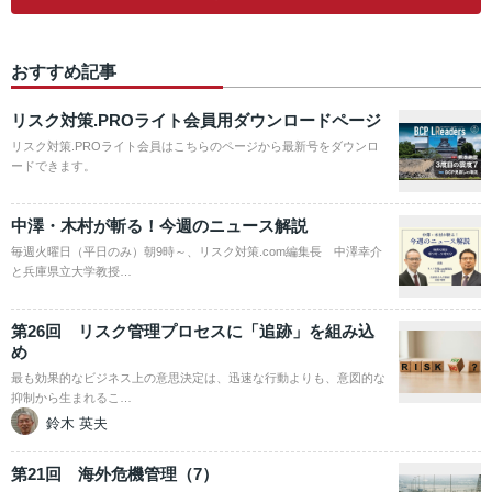
おすすめ記事
リスク対策.PROライト会員用ダウンロードページ
リスク対策.PROライト会員はこちらのページから最新号をダウンロ
ードできます。
中澤・木村が斬る！今週のニュース解説
毎週火曜日（平日のみ）朝9時～、リスク対策.com編集長 中澤幸介
と兵庫県立大学教授…
第26回 リスク管理プロセスに「追跡」を組み込
め
最も効果的なビジネス上の意思決定は、迅速な行動よりも、意図的な
抑制から生まれるこ…
鈴木 英夫
第21回 海外危機管理（7）