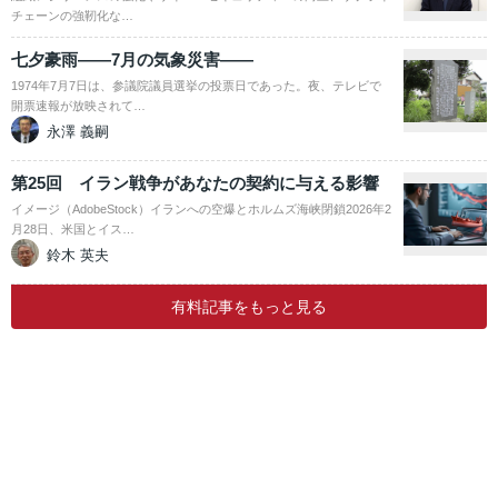
チェーンの強靭化な…
七夕豪雨――7月の気象災害――
1974年7月7日は、参議院議員選挙の投票日であった。夜、テレビで
開票速報が放映されて…
永澤 義嗣
第25回 イラン戦争があなたの契約に与える影響
イメージ（AdobeStock）イランへの空爆とホルムズ海峡閉鎖2026年2
月28日、米国とイス…
鈴木 英夫
有料記事をもっと見る