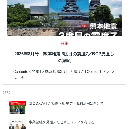
特集
2026年8月号 熊本地震 3度目の震度7／BCP見直し
の潮流
Contents＜特集1＞熊本地震3度目の震度7【Opinion】イオン
モール…
【PR】
防災DXの社会実装 －衛星データ利活用に向けて
事業継続を見据えたセキュリティを考える