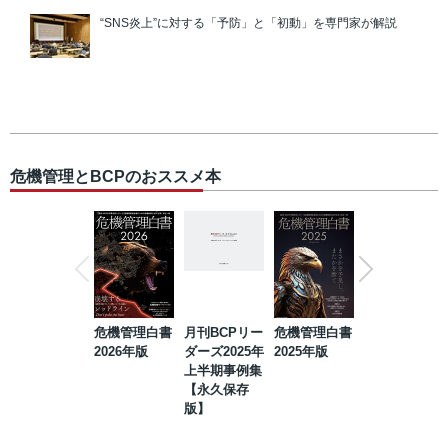
“SNS炎上”に対する「予防」と「初動」を専門家が解説
危機管理とBCPのおススメ本
危機管理白書
月刊BCPリー
危機管理白書
2023年防災・
2026年版
ダーズ2025年
2025年版
BCP・リスク
上半期事例集
マネジメント
【永久保存
事例集【永久
版】
保存版】