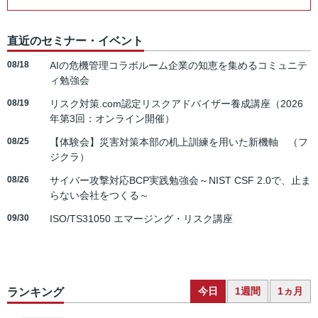
直近のセミナー・イベント
08/18
AIの危機管理コラボルーム企業の知恵を集めるコミュニテ
ィ勉強会
08/19
リスク対策.com認定リスクアドバイザー養成講座（2026
年第3回：オンライン開催）
08/25
【体験会】災害対策本部の机上訓練を用いた新機軸 （フ
ジクラ）
08/26
サイバー攻撃対応BCP実践勉強会～NIST CSF 2.0で、止ま
らない会社をつくる～
09/30
ISO/TS31050 エマージング・リスク講座
今日
1週間
1ヵ月
ランキング