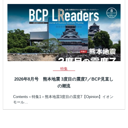
特集
2026年8月号 熊本地震 3度目の震度7／BCP見直し
の潮流
Contents＜特集1＞熊本地震3度目の震度7【Opinion】イオン
モール…