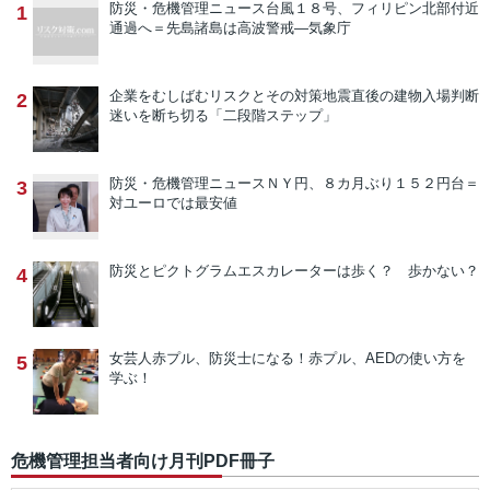
防災・危機管理ニュース
台風１８号、フィリピン北部付近
1
通過へ＝先島諸島は高波警戒―気象庁
企業をむしばむリスクとその対策
地震直後の建物入場判断
2
迷いを断ち切る「二段階ステップ」
防災・危機管理ニュース
ＮＹ円、８カ月ぶり１５２円台＝
3
対ユーロでは最安値
防災とピクトグラム
エスカレーターは歩く？ 歩かない？
4
女芸人赤プル、防災士になる！
赤プル、AEDの使い方を
5
学ぶ！
危機管理担当者向け月刊PDF冊子