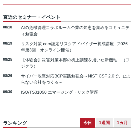
直近のセミナー・イベント
08/18
AIの危機管理コラボルーム企業の知恵を集めるコミュニテ
ィ勉強会
08/19
リスク対策.com認定リスクアドバイザー養成講座（2026
年第3回：オンライン開催）
08/25
【体験会】災害対策本部の机上訓練を用いた新機軸 （フ
ジクラ）
08/26
サイバー攻撃対応BCP実践勉強会～NIST CSF 2.0で、止ま
らない会社をつくる～
09/30
ISO/TS31050 エマージング・リスク講座
今日
1週間
1ヵ月
ランキング