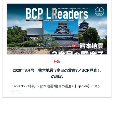
特集
2026年8月号 熊本地震 3度目の震度7／BCP見直し
の潮流
Contents＜特集1＞熊本地震3度目の震度7【Opinion】イオン
モール…