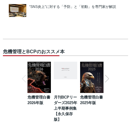
“SNS炎上”に対する「予防」と「初動」を専門家が解説
危機管理とBCPのおススメ本
危機管理白書
月刊BCPリー
危機管理白書
2023年防災・
2026年版
ダーズ2025年
2025年版
BCP・リスク
上半期事例集
マネジメント
【永久保存
事例集【永久
版】
保存版】