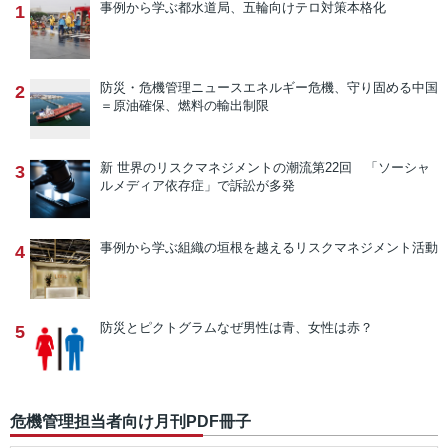
事例から学ぶ
都水道局、五輪向けテロ対策本格化
1
防災・危機管理ニュース
エネルギー危機、守り固める中国
2
＝原油確保、燃料の輸出制限
新 世界のリスクマネジメントの潮流
第22回 「ソーシャ
3
ルメディア依存症」で訴訟が多発
事例から学ぶ
組織の垣根を越えるリスクマネジメント活動
4
防災とピクトグラム
なぜ男性は青、女性は赤？
5
危機管理担当者向け月刊PDF冊子