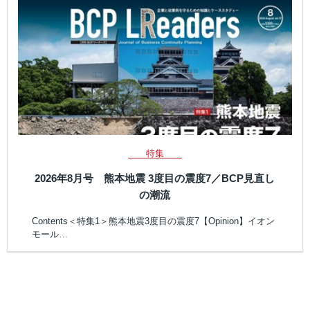
特集
2026年8月号 熊本地震 3度目の震度7／BCP見直し
の潮流
Contents＜特集1＞熊本地震3度目の震度7【Opinion】イオン
モール…