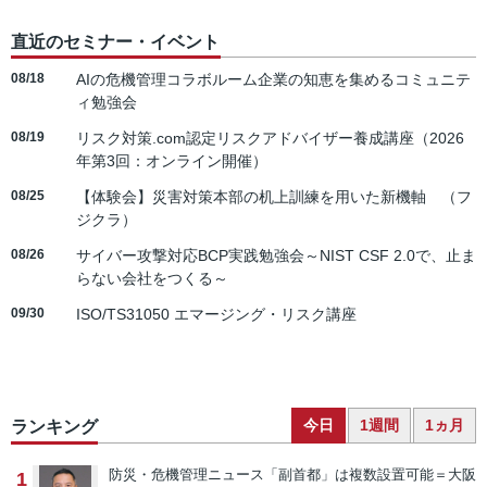
直近のセミナー・イベント
08/18
AIの危機管理コラボルーム企業の知恵を集めるコミュニテ
ィ勉強会
08/19
リスク対策.com認定リスクアドバイザー養成講座（2026
年第3回：オンライン開催）
08/25
【体験会】災害対策本部の机上訓練を用いた新機軸 （フ
ジクラ）
08/26
サイバー攻撃対応BCP実践勉強会～NIST CSF 2.0で、止ま
らない会社をつくる～
09/30
ISO/TS31050 エマージング・リスク講座
今日
1週間
1ヵ月
ランキング
防災・危機管理ニュース
「副首都」は複数設置可能＝大阪
1