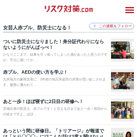
女芸人赤プル、防災士になる！
ついに防災士になりました！身分証代わりになら
ないようにがんばっぺ！
かなりここまで、結果を引っ張ってしまった感があったと思うのです
が、手元に届いてか…
赤プル、AEDの使い方を学ぶ！
九州地方の豪雨災害に、2年前の地元常総市の水害が思い起こされま
す。被害に遭われて…
あと一歩！ほぼ寝ずに2日目の研修へ！
茨城出身の防災士、赤プルです！と言える日まであと一歩！前回から
の続きですよ。ほぼ…
あっという間に研修日。「トリアージ」が報道で
は「とり〇〇〇」に!?こんな話は2度と聞けない!