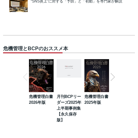
“SNS炎上”に対する「予防」と「初動」を専門家が解説
危機管理とBCPのおススメ本
危機管理白書
月刊BCPリー
危機管理白書
2023年防災・
2026年版
ダーズ2025年
2025年版
BCP・リスク
上半期事例集
マネジメント
【永久保存
事例集【永久
版】
保存版】