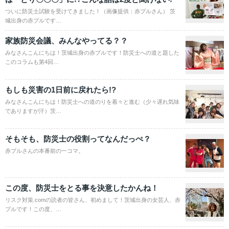
ついに防災士試験を受けてきました！（画像提供：赤プルさん） 茨
城出身の赤プルです…
家族防災会議、みんなやってる？？
みなさんこんにちは！茨城出身の赤プルです！防災士への道と題した
このコラムも第4回…
もしも災害の1日前に戻れたら!?
みなさんこんにちは！防災士への道のりを着々と進む（少々遅れ気味
でありますが汗）茨…
そもそも、防災士の役割ってなんだっぺ？
赤プルさんの本番前の一コマ。
この度、防災士をとる事を決意したかんね！
リスク対策.comの読者の皆さん、初めまして！茨城出身の女芸人、赤
プルです！この度、…