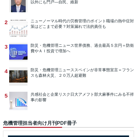
以外にも門戸―自民、維新
ニューノーマル時代の労務管理のポイント
職場の熱中症対
2
策はどこまで必要？対策漏れで法的責任も
防災・危機管理ニュース
世界債務、過去最高５京円＝防衛
3
費やＡＩ投資で増加へ
防災・危機管理ニュース
スペインが非常事態宣言＝フラン
4
スも森林火災、２０万人超避難
共感社会と企業リスク
日大アメフト部大麻事件にみる不祥
5
事の影響
危機管理担当者向け月刊PDF冊子