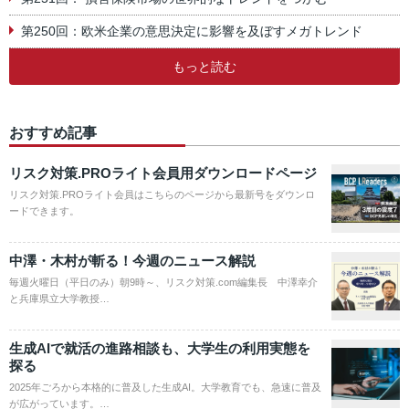
第250回：欧米企業の意思決定に影響を及ぼすメガトレンド
もっと読む
おすすめ記事
リスク対策.PROライト会員用ダウンロードページ
リスク対策.PROライト会員はこちらのページから最新号をダウンロ
ードできます。
中澤・木村が斬る！今週のニュース解説
毎週火曜日（平日のみ）朝9時～、リスク対策.com編集長 中澤幸介
と兵庫県立大学教授…
生成AIで就活の進路相談も、大学生の利用実態を
探る
2025年ごろから本格的に普及した生成AI。大学教育でも、急速に普及
が広がっています。…