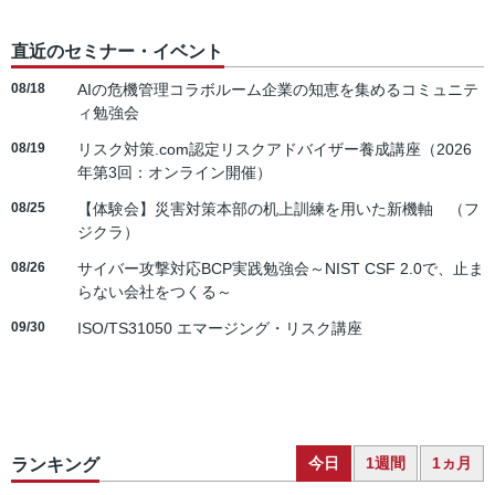
直近のセミナー・イベント
08/18
AIの危機管理コラボルーム企業の知恵を集めるコミュニテ
ィ勉強会
08/19
リスク対策.com認定リスクアドバイザー養成講座（2026
年第3回：オンライン開催）
08/25
【体験会】災害対策本部の机上訓練を用いた新機軸 （フ
ジクラ）
08/26
サイバー攻撃対応BCP実践勉強会～NIST CSF 2.0で、止ま
らない会社をつくる～
09/30
ISO/TS31050 エマージング・リスク講座
今日
1週間
1ヵ月
ランキング