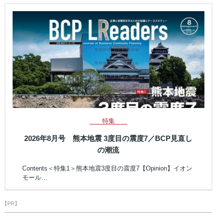
特集
2026年8月号 熊本地震 3度目の震度7／BCP見直し
の潮流
Contents＜特集1＞熊本地震3度目の震度7【Opinion】イオン
モール…
【PR】