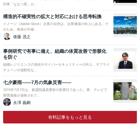
列車「ななつ星」が…
構造的不確実性の拡大と対応における思考転換
イメージ（Adobe Stock）企業の目的は、企業価値の向上にある。そ
のため、将来の不確…
後藤 茂之
事例研究で有事に備え、組織の体質改善で形骸化
を防ぐ
組織レジリエンスの強化やサイバーセキュリティーの向上、サプライ
チェーンの強靭化な…
七夕豪雨――7月の気象災害――
1974年7月7日は、参議院議員選挙の投票日であった。夜、テレビで
開票速報が放映されて…
永澤 義嗣
有料記事をもっと見る