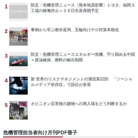
防災・危機管理ニュース
〔熊本地震影響〕トヨタ、福岡３
1
工場の稼働停止＝２９日生産再開予定
事例から学ぶ
都水道局、五輪向けテロ対策本格化
2
防災・危機管理ニュース
エネルギー危機、守り固める中国
3
＝原油確保、燃料の輸出制限
新 世界のリスクマネジメントの潮流
第22回 「ソーシャ
4
ルメディア依存症」で訴訟が多発
オピニオン
災害後の建物への再入場をどう判断するか
5
危機管理担当者向け月刊PDF冊子