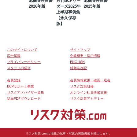
危機管理白書
月刊BCPリー
危機管理白書
2023年防災・
2026年版
ダーズ2025年
2025年版
BCP・リスク
上半期事例集
マネジメント
【永久保存
事例集【永久
版】
保存版】
このサイトについて
サイトマップ
広告掲載
企業概要・採用情報
プライバシーポリシー
ENGLISH
スタッフの紹介
特商法表記
会員登録
会員情報変更・確認・退会
BCPサポート事業
リスク対策研修
リスクアドバイザー資格
オンライン社員研修支援
誌面PDFダウンロード
リスク対策アカデミー
リスク対策.comに掲載の記事・写真の無断掲載を禁止します。