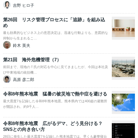
吉野 ヒロ子
第26回 リスク管理プロセスに「追跡」を組み込
め
最も効果的なビジネス上の意思決定は、迅速な行動よりも、意図的な
抑制から生まれるこ…
鈴木 英夫
第21回 海外危機管理（7）
前回まで、現地のＴ氏の対応を中心に見てきましたが、今回は本社及
び中東地域の統括機…
高原 彦二郎
令和8年熊本地震 猛暑の被災地で熱中症を避ける
最大震度7を記録した令和8年熊本地震。熊本県内では400超の避難所
が開設され、約9千人…
令和8年熊本地震 広がるデマ、どう見分ける？
SNSとの向き合い方
28日に発生した最大震度7を記録した熊本地震では、早くも豪華寝台