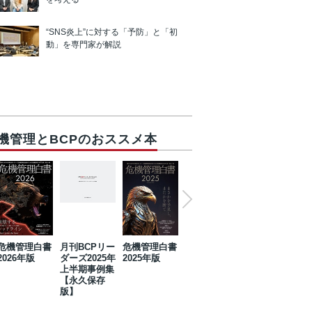
“SNS炎上”に対する「予防」と「初
動」を専門家が解説
機管理とBCPのおススメ本
危機管理白書
月刊BCPリー
危機管理白書
2023年防災・
危機管理白書
2026年版
ダーズ2025年
2025年版
BCP・リスク
2024年版
上半期事例集
マネジメント
【永久保存
事例集【永久
版】
保存版】