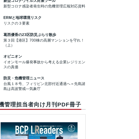
新型コロナウイルス対策ツール
新型コロナ感染者発生時の危機管理広報対応資料
ERMと地球環境リスク
リスクの３要素
葛西優香の23区防災ぶらり散歩
第３回【港区】700棟の高層マンションを守れ！
（上）
オピニオン
イオンモール爆発事故から考える企業レジリエン
スの真価
防災・危機管理ニュース
台風１８号、フィリピン北部付近通過へ＝先島諸
島は高波警戒―気象庁
機管理担当者向け月刊PDF冊子