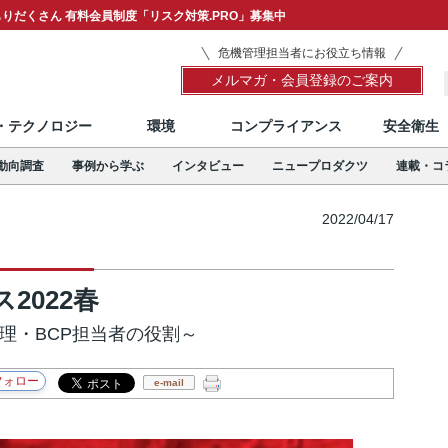
りだくさん 有料会員制度「リスク対策.PRO」募集中
危機管理担当者にお役立ち情報
メルマガ・会員登録のご案内
T・テクノロジー
環境
コンプライアンス
安全衛生
動向調査
事例から学ぶ
インタビュー
ニュープロダクツ
連載・コ
2022/04/17
2022春
理・BCP担当者の役割～
e-mail