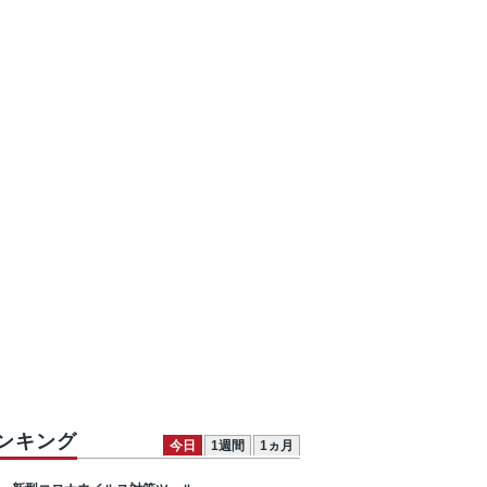
ンキング
今日
1週間
1ヵ月