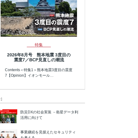
特集
2026年8月号 熊本地震 3度目の
震度7／BCP見直しの潮流
Contents＜特集1＞熊本地震3度目の震度
7【Opinion】イオンモール…
R】
防災DXの社会実装 －衛星データ利
活用に向けて
事業継続を見据えたセキュリティ
を考える