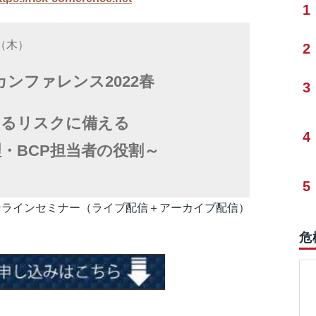
1
日（木）
2
ンファレンス2022春
3
するリスクに備える
4
・BCP担当者の役割～
5
ンラインセミナー（ライブ配信＋アーカイブ配信）
危