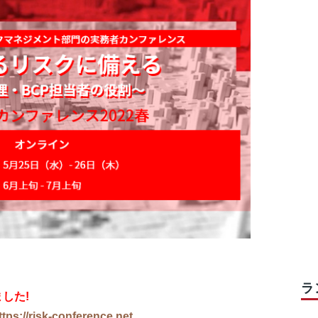
ラ
した!
ttps://risk-conference.net