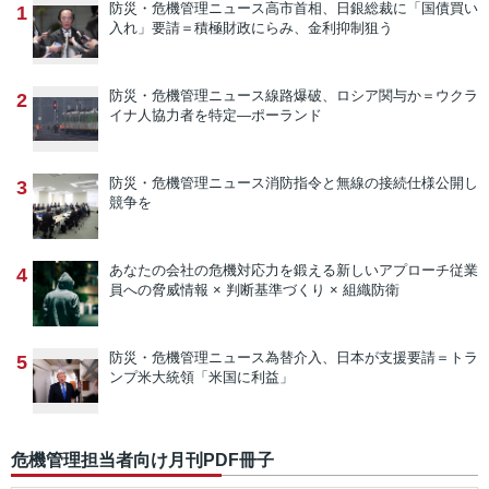
防災・危機管理ニュース
高市首相、日銀総裁に「国債買い
1
入れ」要請＝積極財政にらみ、金利抑制狙う
防災・危機管理ニュース
線路爆破、ロシア関与か＝ウクラ
2
イナ人協力者を特定―ポーランド
防災・危機管理ニュース
消防指令と無線の接続仕様公開し
3
競争を
あなたの会社の危機対応力を鍛える新しいアプローチ
従業
4
員への脅威情報 × 判断基準づくり × 組織防衛
防災・危機管理ニュース
為替介入、日本が支援要請＝トラ
5
ンプ米大統領「米国に利益」
危機管理担当者向け月刊PDF冊子