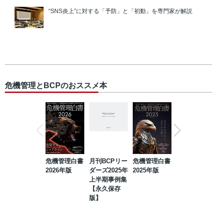
“SNS炎上”に対する「予防」と「初動」を専門家が解説
危機管理とBCPのおススメ本
危機管理白書
月刊BCPリー
危機管理白書
2023年防災・
2026年版
ダーズ2025年
2025年版
BCP・リスク
上半期事例集
マネジメント
【永久保存
事例集【永久
版】
保存版】