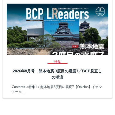
特集
2026年8月号 熊本地震 3度目の震度7／BCP見直し
の潮流
Contents＜特集1＞熊本地震3度目の震度7【Opinion】イオン
モール…