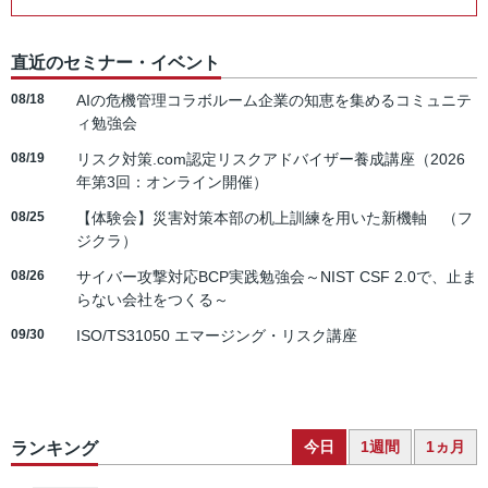
直近のセミナー・イベント
08/18
AIの危機管理コラボルーム企業の知恵を集めるコミュニテ
ィ勉強会
08/19
リスク対策.com認定リスクアドバイザー養成講座（2026
年第3回：オンライン開催）
08/25
【体験会】災害対策本部の机上訓練を用いた新機軸 （フ
ジクラ）
08/26
サイバー攻撃対応BCP実践勉強会～NIST CSF 2.0で、止ま
らない会社をつくる～
09/30
ISO/TS31050 エマージング・リスク講座
今日
1週間
1ヵ月
ランキング