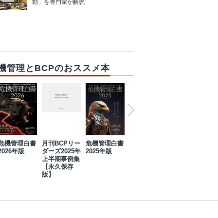
動」を専門家が解説
機管理とBCPのおススメ本
危機管理白書
月刊BCPリー
危機管理白書
2023年防災・
危機管理白書
2026年版
ダーズ2025年
2025年版
BCP・リスク
2024年版
上半期事例集
マネジメント
【永久保存
事例集【永久
版】
保存版】