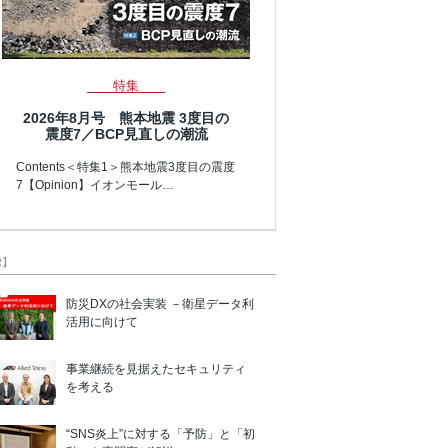
特集
2026年8月号 熊本地震 3度目の
震度7／BCP見直しの潮流
Contents＜特集1＞熊本地震3度目の震度
7【Opinion】イオンモール…
R】
防災DXの社会実装 －衛星データ利
活用に向けて
事業継続を見据えたセキュリティ
を考える
“SNS炎上”に対する「予防」と「初