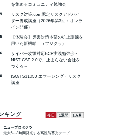
を集めるコミュニティ勉強会
19
リスク対策.com認定リスクアドバイ
ザー養成講座（2026年第3回：オンラ
イン開催）
25
【体験会】災害対策本部の机上訓練を
用いた新機軸 （フジクラ）
26
サイバー攻撃対応BCP実践勉強会～
NIST CSF 2.0で、止まらない会社を
つくる～
30
ISO/TS31050 エマージング・リスク
講座
ンキング
今日
1週間
1ヵ月
ニュープロダクツ
最大6～8時間発光する高性能蓄光テープ