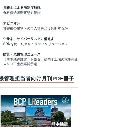
弁護士による法制度解説
食料供給困難事態対策法
オピニオン
災害後の建物への再入場をどう判断するか
企業よ、サイバーリスクに備えよ
SDNを使ったセキュリティソリューション
防災・危機管理ニュース
〔熊本地震影響〕トヨタ、福岡３工場の稼働停止
＝２９日生産再開予定
機管理担当者向け月刊PDF冊子