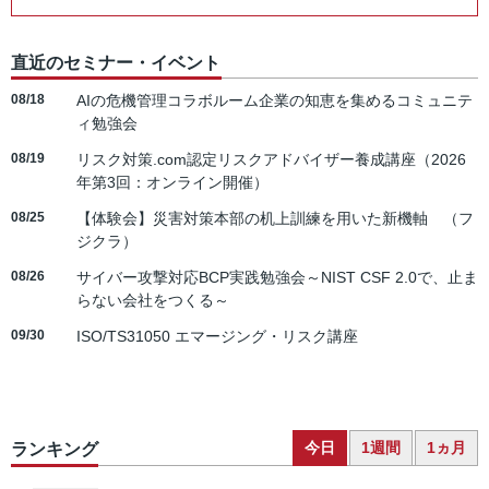
直近のセミナー・イベント
08/18
AIの危機管理コラボルーム企業の知恵を集めるコミュニテ
ィ勉強会
08/19
リスク対策.com認定リスクアドバイザー養成講座（2026
年第3回：オンライン開催）
08/25
【体験会】災害対策本部の机上訓練を用いた新機軸 （フ
ジクラ）
08/26
サイバー攻撃対応BCP実践勉強会～NIST CSF 2.0で、止ま
らない会社をつくる～
09/30
ISO/TS31050 エマージング・リスク講座
今日
1週間
1ヵ月
ランキング