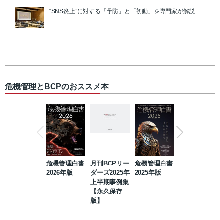
“SNS炎上”に対する「予防」と「初動」を専門家が解説
危機管理とBCPのおススメ本
危機管理白書
月刊BCPリー
危機管理白書
2023年防災・
2026年版
ダーズ2025年
2025年版
BCP・リスク
上半期事例集
マネジメント
【永久保存
事例集【永久
版】
保存版】