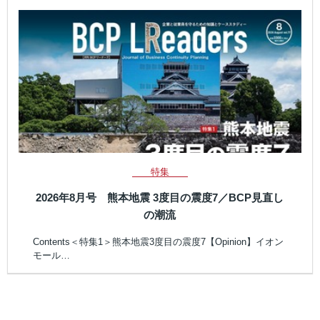
特集
2026年8月号 熊本地震 3度目の震度7／BCP見直し
の潮流
Contents＜特集1＞熊本地震3度目の震度7【Opinion】イオン
モール…