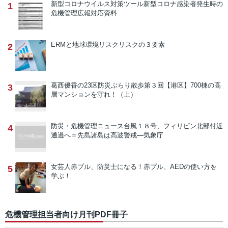
新型コロナウイルス対策ツール
新型コロナ感染者発生時の
1
危機管理広報対応資料
ERMと地球環境リスク
リスクの３要素
2
葛西優香の23区防災ぶらり散歩
第３回【港区】700棟の高
3
層マンションを守れ！（上）
防災・危機管理ニュース
台風１８号、フィリピン北部付近
4
通過へ＝先島諸島は高波警戒―気象庁
女芸人赤プル、防災士になる！
赤プル、AEDの使い方を
5
学ぶ！
危機管理担当者向け月刊PDF冊子