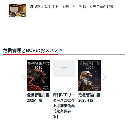
“SNS炎上”に対する「予防」と「初動」を専門家が解説
危機管理とBCPのおススメ本
危機管理白書
月刊BCPリー
危機管理白書
2023年防災・
2026年版
ダーズ2025年
2025年版
BCP・リスク
上半期事例集
マネジメント
【永久保存
事例集【永久
版】
保存版】