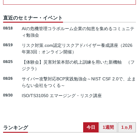
直近のセミナー・イベント
08/18
AIの危機管理コラボルーム企業の知恵を集めるコミュニテ
ィ勉強会
08/19
リスク対策.com認定リスクアドバイザー養成講座（2026
年第3回：オンライン開催）
08/25
【体験会】災害対策本部の机上訓練を用いた新機軸 （フ
ジクラ）
08/26
サイバー攻撃対応BCP実践勉強会～NIST CSF 2.0で、止ま
らない会社をつくる～
09/30
ISO/TS31050 エマージング・リスク講座
今日
1週間
1ヵ月
ランキング