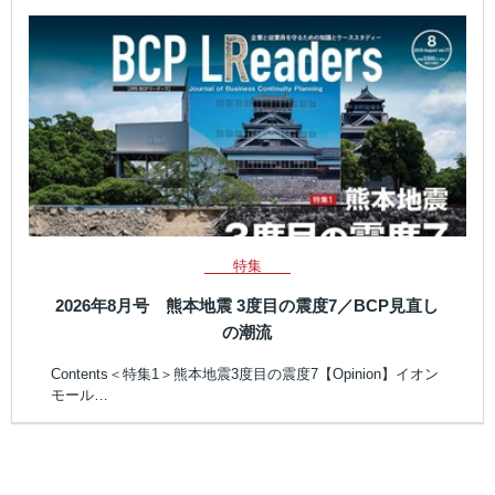
特集
2026年8月号 熊本地震 3度目の震度7／BCP見直し
の潮流
Contents＜特集1＞熊本地震3度目の震度7【Opinion】イオン
モール…