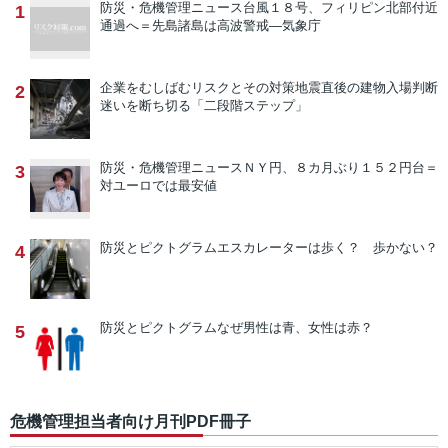
防災・危機管理ニュース
台風１８号、フィリピン北部付近
1
通過へ＝先島諸島は高波警戒―気象庁
企業をむしばむリスクとその対策
地震直後の建物入場判断
2
迷いを断ち切る「二段階ステップ」
防災・危機管理ニュース
ＮＹ円、８カ月ぶり１５２円台＝
3
対ユーロでは最安値
防災とピクトグラム
エスカレーターは歩く？ 歩かない？
4
防災とピクトグラム
なぜ男性は青、女性は赤？
5
危機管理担当者向け月刊PDF冊子