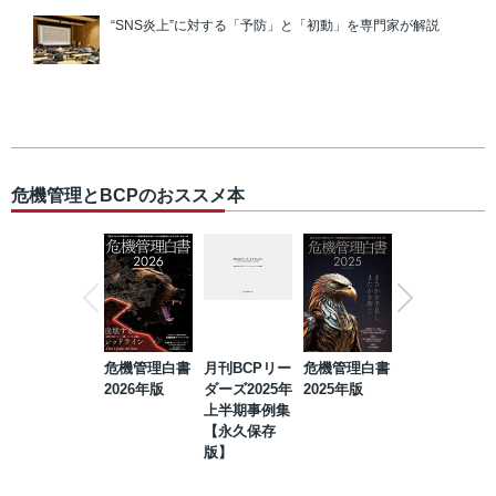
“SNS炎上”に対する「予防」と「初動」を専門家が解説
危機管理とBCPのおススメ本
危機管理白書
月刊BCPリー
危機管理白書
2023年防災・
2026年版
ダーズ2025年
2025年版
BCP・リスク
上半期事例集
マネジメント
【永久保存
事例集【永久
版】
保存版】