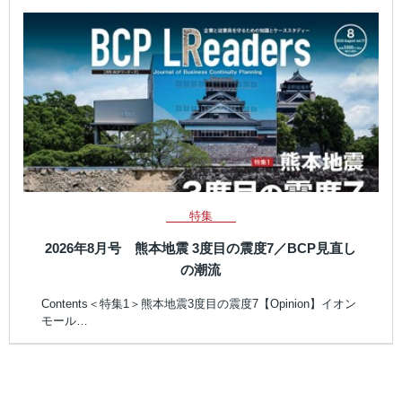
特集
2026年8月号 熊本地震 3度目の震度7／BCP見直し
の潮流
Contents＜特集1＞熊本地震3度目の震度7【Opinion】イオン
モール…