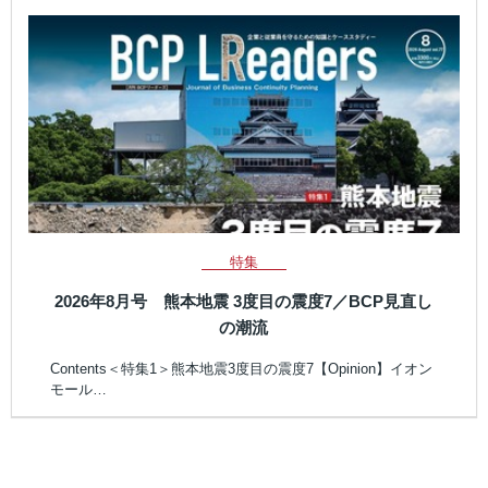
特集
2026年8月号 熊本地震 3度目の震度7／BCP見直し
の潮流
Contents＜特集1＞熊本地震3度目の震度7【Opinion】イオン
モール…