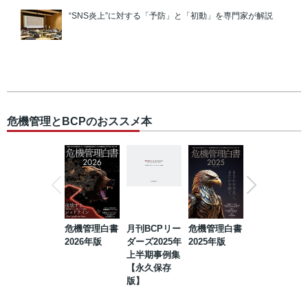
“SNS炎上”に対する「予防」と「初動」を専門家が解説
危機管理とBCPのおススメ本
危機管理白書
月刊BCPリー
危機管理白書
2023年防災・
2026年版
ダーズ2025年
2025年版
BCP・リスク
上半期事例集
マネジメント
【永久保存
事例集【永久
版】
保存版】