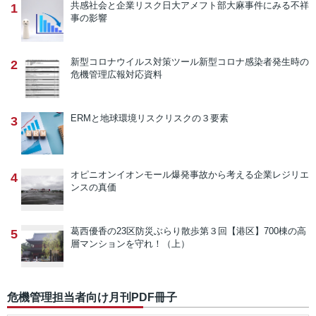
共感社会と企業リスク
日大アメフト部大麻事件にみる不祥
1
事の影響
新型コロナウイルス対策ツール
新型コロナ感染者発生時の
2
危機管理広報対応資料
ERMと地球環境リスク
リスクの３要素
3
オピニオン
イオンモール爆発事故から考える企業レジリエ
4
ンスの真価
葛西優香の23区防災ぶらり散歩
第３回【港区】700棟の高
5
層マンションを守れ！（上）
危機管理担当者向け月刊PDF冊子