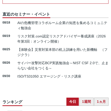
直近のセミナー・イベント
08/18
AIの危機管理コラボルーム企業の知恵を集めるコミュニテ
ィ勉強会
08/19
リスク対策.com認定リスクアドバイザー養成講座（2026
年第3回：オンライン開催）
08/25
【体験会】災害対策本部の机上訓練を用いた新機軸 （フ
ジクラ）
08/26
サイバー攻撃対応BCP実践勉強会～NIST CSF 2.0で、止ま
らない会社をつくる～
09/30
ISO/TS31050 エマージング・リスク講座
今日
1週間
1ヵ月
ランキング