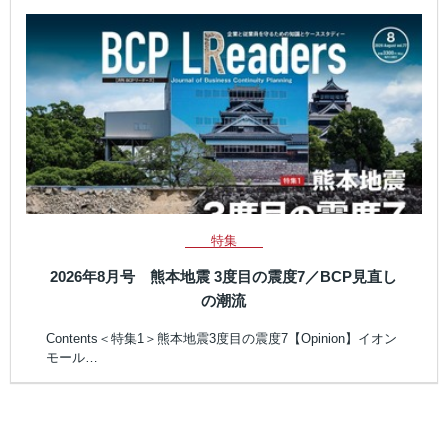
特集
2026年8月号 熊本地震 3度目の震度7／BCP見直し
の潮流
Contents＜特集1＞熊本地震3度目の震度7【Opinion】イオン
モール…