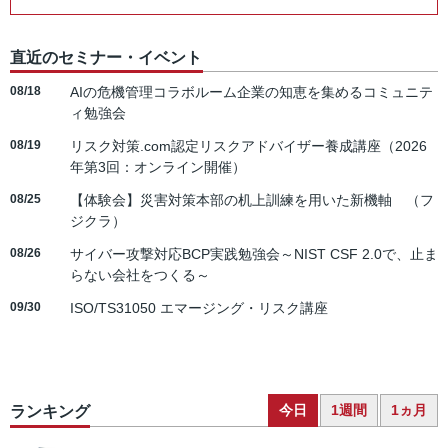
直近のセミナー・イベント
08/18
AIの危機管理コラボルーム企業の知恵を集めるコミュニテ
ィ勉強会
08/19
リスク対策.com認定リスクアドバイザー養成講座（2026
年第3回：オンライン開催）
08/25
【体験会】災害対策本部の机上訓練を用いた新機軸 （フ
ジクラ）
08/26
サイバー攻撃対応BCP実践勉強会～NIST CSF 2.0で、止ま
らない会社をつくる～
09/30
ISO/TS31050 エマージング・リスク講座
今日
1週間
1ヵ月
ランキング