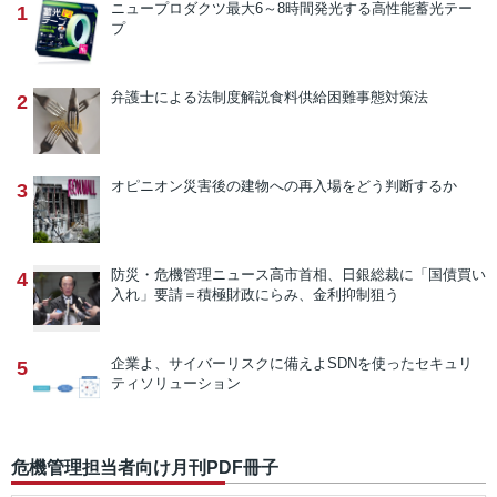
ニュープロダクツ
最大6～8時間発光する高性能蓄光テー
1
プ
弁護士による法制度解説
食料供給困難事態対策法
2
オピニオン
災害後の建物への再入場をどう判断するか
3
防災・危機管理ニュース
高市首相、日銀総裁に「国債買い
4
入れ」要請＝積極財政にらみ、金利抑制狙う
企業よ、サイバーリスクに備えよ
SDNを使ったセキュリ
5
ティソリューション
危機管理担当者向け月刊PDF冊子