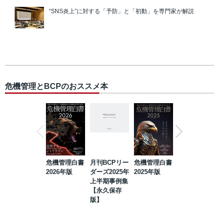
“SNS炎上”に対する「予防」と「初動」を専門家が解説
危機管理とBCPのおススメ本
危機管理白書
月刊BCPリー
危機管理白書
2023年防災・
2026年版
ダーズ2025年
2025年版
BCP・リスク
上半期事例集
マネジメント
【永久保存
事例集【永久
版】
保存版】