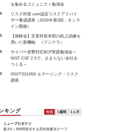
を集めるコミュニティ勉強会
19
リスク対策.com認定リスクアドバイ
ザー養成講座（2026年第3回：オンラ
イン開催）
25
【体験会】災害対策本部の机上訓練を
用いた新機軸 （フジクラ）
26
サイバー攻撃対応BCP実践勉強会～
NIST CSF 2.0で、止まらない会社を
つくる～
30
ISO/TS31050 エマージング・リスク
講座
ンキング
今日
1週間
1ヵ月
ニュープロダクツ
最大6～8時間発光する高性能蓄光テープ