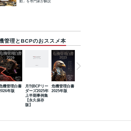
動」を専門家が解説
機管理とBCPのおススメ本
危機管理白書
月刊BCPリー
危機管理白書
2023年防災・
危機管理白書
2026年版
ダーズ2025年
2025年版
BCP・リスク
2024年版
上半期事例集
マネジメント
【永久保存
事例集【永久
版】
保存版】