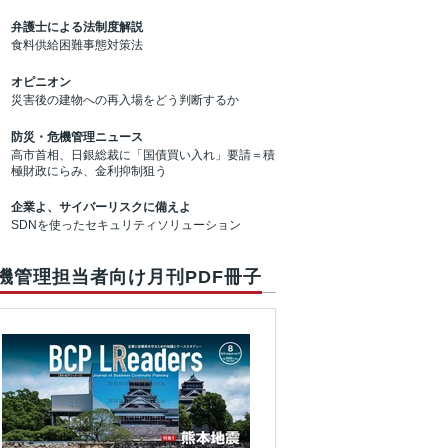
弁護士による法制度解説
食料供給困難事態対策法
オピニオン
災害後の建物への再入場をどう判断するか
防災・危機管理ニュース
高市首相、日銀総裁に「国債買い入れ」要請＝積
極財政にらみ、金利抑制狙う
企業よ、サイバーリスクに備えよ
SDNを使ったセキュリティソリューション
機管理担当者向け月刊PDF冊子