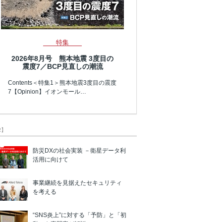
特集
2026年8月号 熊本地震 3度目の
震度7／BCP見直しの潮流
Contents＜特集1＞熊本地震3度目の震度
7【Opinion】イオンモール…
R】
防災DXの社会実装 －衛星データ利
活用に向けて
事業継続を見据えたセキュリティ
を考える
“SNS炎上”に対する「予防」と「初