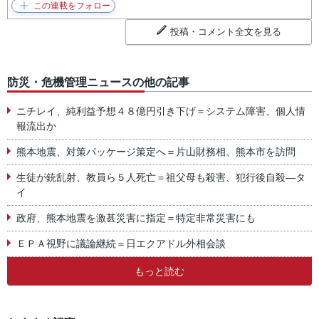
投稿・コメント全文を見る
防災・危機管理ニュースの他の記事
ニチレイ、純利益予想４８億円引き下げ＝システム障害、個人情
報流出か
熊本地震、対策パッケージ策定へ＝片山財務相、熊本市を訪問
生徒が銃乱射、教員ら５人死亡＝祖父母も殺害、犯行後自殺―タ
イ
政府、熊本地震を激甚災害に指定＝特定非常災害にも
ＥＰＡ視野に議論継続＝日エクアドル外相会談
もっと読む