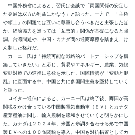
中国外務省によると、習氏は会談で「両国関係の安定し
た発展は双方の利益にかなう」と語った。一方で、「主権
や領土」の問題では互いに尊重し合うべきだと主張したほ
か、経済協力を巡っては「互恵的」関係が基礎になると強
調。台湾問題や、中国・カナダ間の通商摩擦を踏まえ、け
ん制した格好だ。
カーニー氏は「持続可能な戦略的パートナーシップを構
築していきたい」と応じ、貿易やエネルギー、農業、気候
変動対策での連携に意欲を示した。国際情勢が「変動と混
乱」に直面する中、中国と共に多国間主義を堅持していく
と語った。
ロイター通信によると、カーニー氏は終了後、両国が高
関税をかけ合っている中国製電気自動車（ＥＶ）とカナダ
産菜種油に関し、輸入規制を緩和させていくと明らかにし
た。カナダは２０２４年、米国と歩調を合わせる形で中国
製ＥＶへの１００％関税を導入。中国も対抗措置としてカ