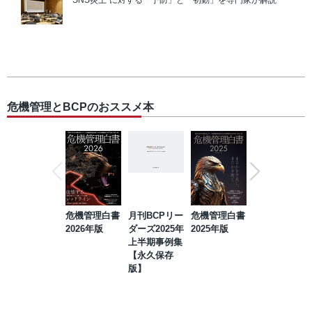
“SNS炎上”に対する「予防」と「初動」を専門家が解説
危機管理とBCPのおススメ本
危機管理白書
月刊BCPリー
危機管理白書
2023年防災・
2026年版
ダーズ2025年
2025年版
BCP・リスク
上半期事例集
マネジメント
【永久保存
事例集【永久
版】
保存版】