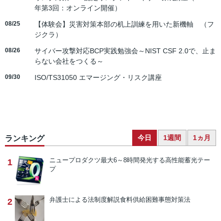
年第3回：オンライン開催）
08/25
【体験会】災害対策本部の机上訓練を用いた新機軸 （フ
ジクラ）
08/26
サイバー攻撃対応BCP実践勉強会～NIST CSF 2.0で、止ま
らない会社をつくる～
09/30
ISO/TS31050 エマージング・リスク講座
今日
1週間
1ヵ月
ランキング
ニュープロダクツ
最大6～8時間発光する高性能蓄光テー
1
プ
弁護士による法制度解説
食料供給困難事態対策法
2