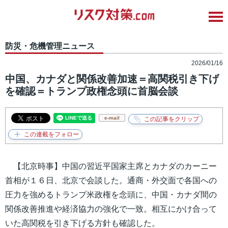
防災・危機管理ニュース
2026/01/16
中国、カナダと関係改善加速＝高関税引き下げ
を確認＝トランプ政権念頭に首脳会談
e-mail
【北京時事】中国の習近平国家主席とカナダのカーニー
首相が１６日、北京で会談した。通商・外交面で各国への
圧力を強めるトランプ米政権を念頭に、中国・カナダ間の
関係改善推進や経済協力の強化で一致。相互にかけ合って
いた高関税を引き下げる方針も確認した。