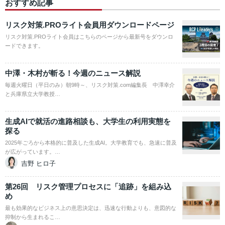
おすすめ記事
リスク対策.PROライト会員用ダウンロードページ
リスク対策.PROライト会員はこちらのページから最新号をダウンロ
ードできます。
中澤・木村が斬る！今週のニュース解説
毎週火曜日（平日のみ）朝9時～、リスク対策.com編集長 中澤幸介
と兵庫県立大学教授…
生成AIで就活の進路相談も、大学生の利用実態を
探る
2025年ごろから本格的に普及した生成AI。大学教育でも、急速に普及
が広がっています。…
吉野 ヒロ子
第26回 リスク管理プロセスに「追跡」を組み込
め
最も効果的なビジネス上の意思決定は、迅速な行動よりも、意図的な
抑制から生まれるこ…