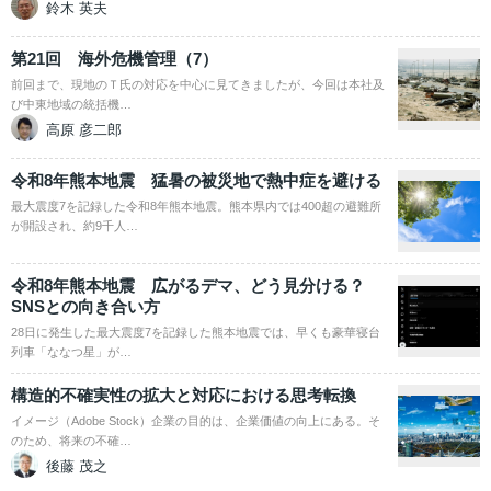
鈴木 英夫
第21回 海外危機管理（7）
前回まで、現地のＴ氏の対応を中心に見てきましたが、今回は本社及
び中東地域の統括機…
高原 彦二郎
令和8年熊本地震 猛暑の被災地で熱中症を避ける
最大震度7を記録した令和8年熊本地震。熊本県内では400超の避難所
が開設され、約9千人…
令和8年熊本地震 広がるデマ、どう見分ける？
SNSとの向き合い方
28日に発生した最大震度7を記録した熊本地震では、早くも豪華寝台
列車「ななつ星」が…
構造的不確実性の拡大と対応における思考転換
イメージ（Adobe Stock）企業の目的は、企業価値の向上にある。そ
のため、将来の不確…
後藤 茂之