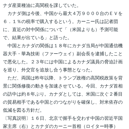
ナダ産菜種油に高関税を課していた。
カナダ側は今後、中国から最大４万９０００台のＥＶを
６．１％の税率で購入するという。カーニー氏は記者団
に、直近の対中関係について「（米国よりも）予測可能
で、結果が出ている」と語った。
中国とカナダの関係は１８年にカナダ当局が中国通信機
器大手・華為技術（ファーウェイ）副会長を逮捕したこと
で悪化した。２３年には中国によるカナダ議員の脅迫計画
を巡り、外交官を追放し合う事態となった。
ただ、両国は昨年以降、トランプ政権の高関税政策を背
景に関係修復の動きを加速させている。今回、カナダ首相
の訪中は約８年ぶり。カナダとしては、米国に次ぐ２番目
の貿易相手である中国とのつながりを確保し、対米依存の
低減を図る方針だ。
〔写真説明〕１６日、北京で握手を交わす中国の習近平国
家主席（右）とカナダのカーニー首相（ロイター時事）