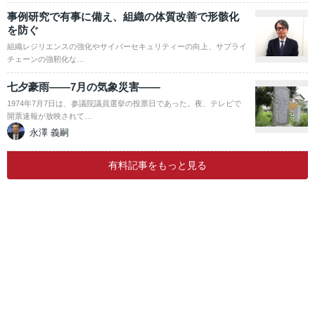
事例研究で有事に備え、組織の体質改善で形骸化
を防ぐ
組織レジリエンスの強化やサイバーセキュリティーの向上、サプライ
チェーンの強靭化な…
七夕豪雨――7月の気象災害――
1974年7月7日は、参議院議員選挙の投票日であった。夜、テレビで
開票速報が放映されて…
永澤 義嗣
有料記事をもっと見る