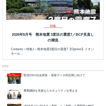
特集
2026年8月号 熊本地震 3度目の震度7／BCP見直し
の潮流
Contents＜特集1＞熊本地震3度目の震度7【Opinion】イオン
モール…
【PR】
防災DXの社会実装 －衛星データ利活用に向けて
事業継続を見据えたセキュリティを考える