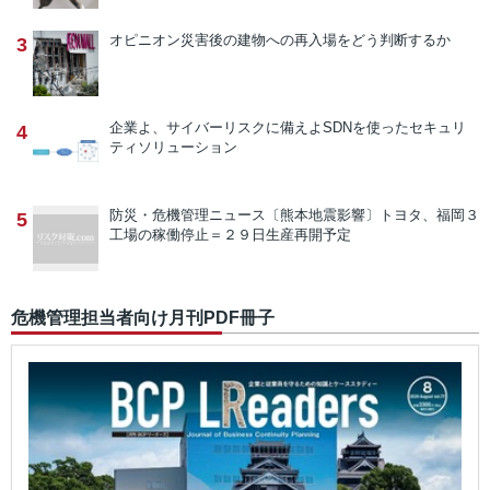
オピニオン
災害後の建物への再入場をどう判断するか
3
企業よ、サイバーリスクに備えよ
SDNを使ったセキュリ
4
ティソリューション
防災・危機管理ニュース
〔熊本地震影響〕トヨタ、福岡３
5
工場の稼働停止＝２９日生産再開予定
危機管理担当者向け月刊PDF冊子