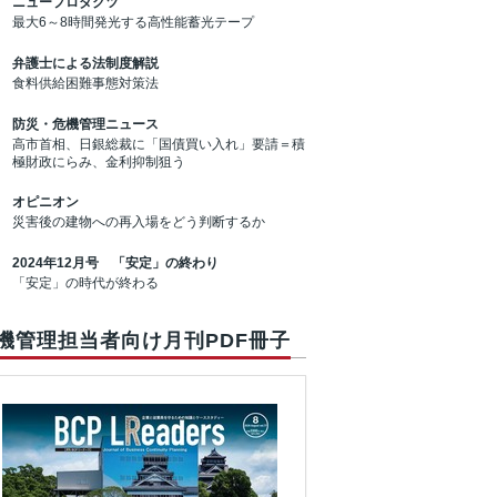
ニュープロダクツ
最大6～8時間発光する高性能蓄光テープ
弁護士による法制度解説
食料供給困難事態対策法
防災・危機管理ニュース
高市首相、日銀総裁に「国債買い入れ」要請＝積
極財政にらみ、金利抑制狙う
オピニオン
災害後の建物への再入場をどう判断するか
2024年12月号 「安定」の終わり
「安定」の時代が終わる
機管理担当者向け月刊PDF冊子