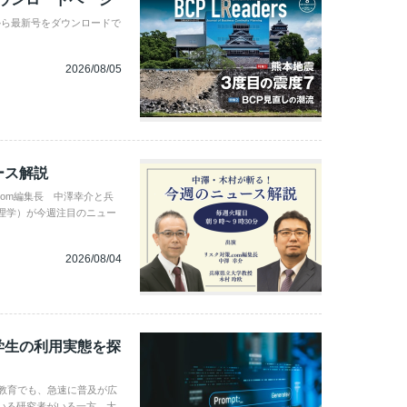
から最新号をダウンロードで
2026/08/05
ース解説
com編集長 中澤幸介と兵
理学）が今週注目のニュー
2026/08/04
学生の利用実態を探
学教育でも、急速に普及が広
いる研究者がいる一方、大