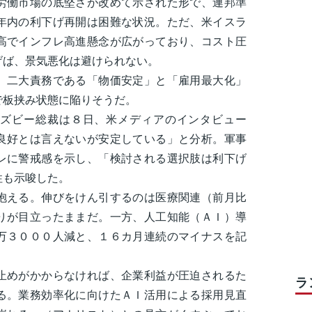
労働市場の底堅さが改めて示された形で、連邦準
年内の利下げ再開は困難な状況。ただ、米イスラ
高でインフレ高進懸念が広がっており、コスト圧
げば、景気悪化は避けられない。
二大責務である「物価安定」と「雇用最大化」
で板挟み状態に陥りそうだ。
ズビー総裁は８日、米メディアのインタビュー
良好とは言えないが安定している」と分析。軍事
レに警戒感を示し、「検討される選択肢は利下げ
性も示唆した。
える。伸びをけん引するのは医療関連（前月比
りが目立ったままだ。一方、人工知能（ＡＩ）導
万３０００人減と、１６カ月連続のマイナスを記
めがかからなければ、企業利益が圧迫されるた
ラ
る。業務効率化に向けたＡＩ活用による採用見直