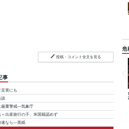
危
投稿・コメント全文を見る
記事
常災害にも
会談
に厳重警戒―気象庁
名＝出産旅行の子、米国籍認めず
加速なら―英紙