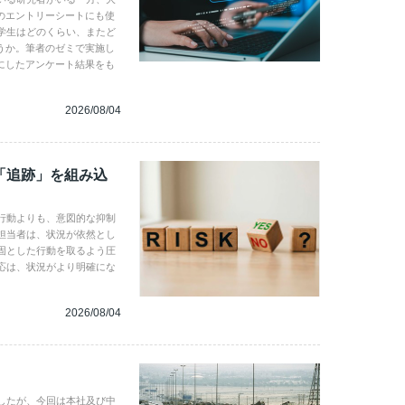
のエントリーシートにも使
学生はどのくらい、またど
うか。筆者のゼミで実施し
にしたアンケート結果をも
2026/08/04
「追跡」を組み込
行動よりも、意図的な抑制
担当者は、状況が依然とし
固とした行動を取るよう圧
応は、状況がより明確にな
2026/08/04
したが、今回は本社及び中