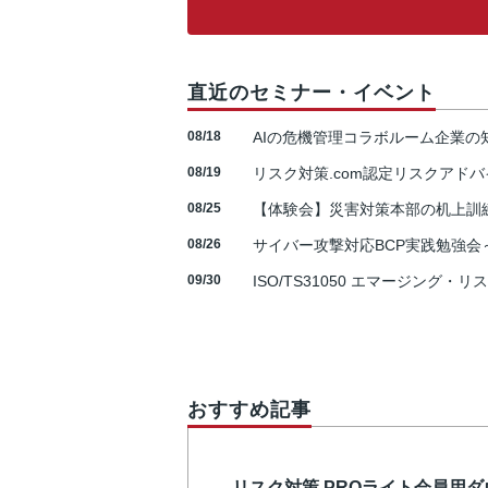
直近のセミナー・イベント
08/18
AIの危機管理コラボルーム企業
08/19
リスク対策.com認定リスクアドバ
08/25
【体験会】災害対策本部の机上訓
08/26
サイバー攻撃対応BCP実践勉強会～N
09/30
ISO/TS31050 エマージング・リ
おすすめ記事
リスク対策.PROライト会員用