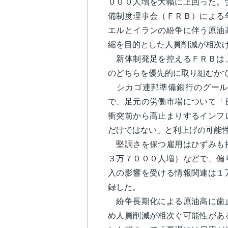
０００人増を大幅に上回った。
備制度理事会（ＦＲＢ）による
エルとイランの紛争に伴う原油
縮を目的とした人員削減が相次
新体制発足を控えるＦＲＢは、
のどちらを優先的に取り組むか
シカゴ連邦準備銀行のグール
で、足元の労働市場について「
衝突前から高止まりするインフ
だけではない」と利上げの可能
堅調さを保つ雇用はひずみも抱
３万７０００人増）などで、偏
入の影響を受ける情報関連は１
録した。
紛争長期化による原油高に歯止
め人員削減が相次ぐ可能性があ