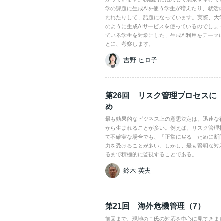
学の課題に生成AIを使う学生が増えたり、就活
われたりして、話題になっています。実際、大
のように生成AIサービスを使っているのでしょ
ている学生を対象にした、生成AI利用をテーマ
とに、考察します。
吉野 ヒロ子
第26回 リスク管理プロセスに
め
最も効果的なビジネス上の意思決定は、迅速な
から生まれることが多い。例えば、リスク管理
て不確実な場合でも、「正常に戻る」ために断
力を受けることが多い。しかし、最も賢明な対
るまで積極的に監視することである。
鈴木 英夫
第21回 海外危機管理（7）
前回まで、現地のＴ氏の対応を中心に見てきま