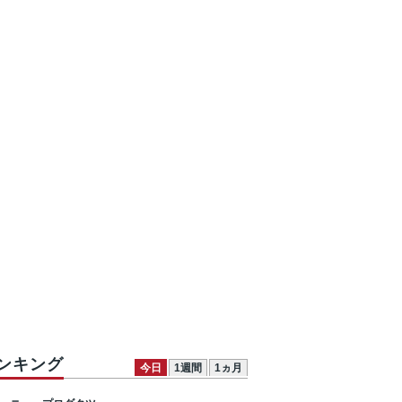
ンキング
今日
1週間
1ヵ月