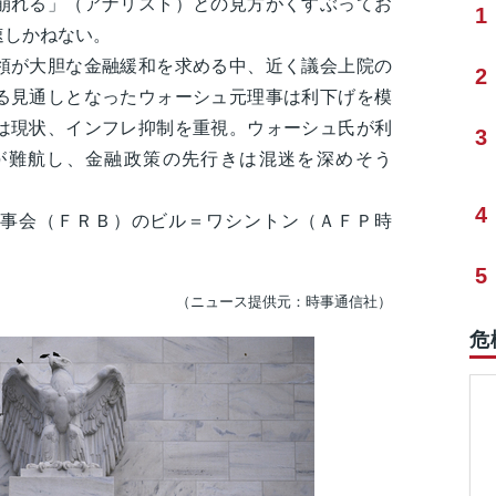
崩れる」（アナリスト）との見方がくすぶってお
1
速しかねない。
が大胆な金融緩和を求める中、近く議会上院の
2
る見通しとなったウォーシュ元理事は利下げを模
は現状、インフレ抑制を重視。ウォーシュ氏が利
3
が難航し、金融政策の先行きは混迷を深めそう
4
事会（ＦＲＢ）のビル＝ワシントン（ＡＦＰ時
5
（ニュース提供元：時事通信社）
危