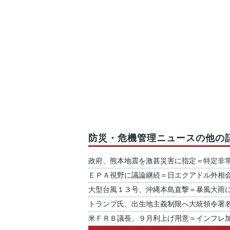
防災・危機管理ニュースの他の
政府、熊本地震を激甚災害に指定＝特定非
ＥＰＡ視野に議論継続＝日エクアドル外相
大型台風１３号、沖縄本島直撃＝暴風大雨
トランプ氏、出生地主義制限へ大統領令署
米ＦＲＢ議長、９月利上げ用意＝インフレ