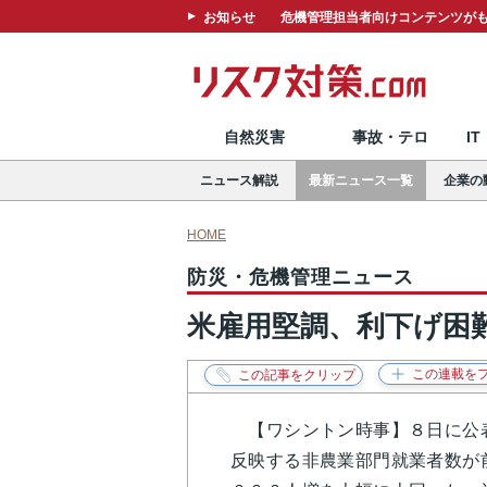
お知らせ
危機管理担当者向けコンテンツがも
自然災害
事故・テロ
I
ニュース解説
最新ニュース一覧
企業の
HOME
防災・危機管理ニュース
米雇用堅調、利下げ困
【ワシントン時事】８日に公表
反映する非農業部門就業者数が