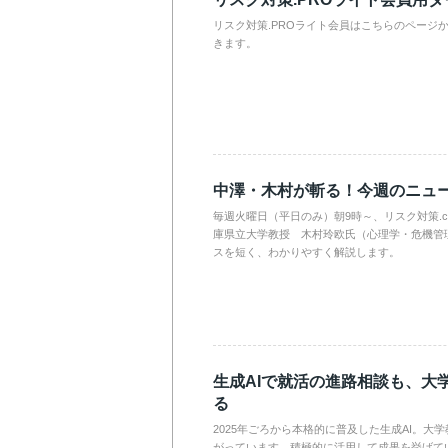
リスク対策.PROライト会員はこちらのページ
きます。
中澤・木村が斬る！今週のニュ
毎週火曜日（平日のみ）朝9時～、リスク対策.
庫県立大学教授 木村玲欧氏（心理学・危機管
スを短く、わかりやすく解説します。
生成AIで就活の進路相談も、大
る
2025年ごろから本格的に普及した生成AI。大
がっています。積極的に活用して成果を挙げて