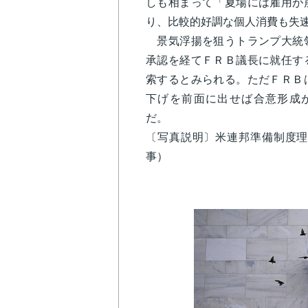
しも相まって「夏場には雇用が
り、比較的好調な個人消費も失
景気浮揚を狙うトランプ大統領
承認を経てＦＲＢ議長に就任す
索するとみられる。ただＦＲＢ
下げを前面に出せば合意形成
だ。
〔写真説明〕米連邦準備制度理
事）