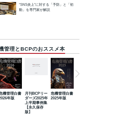
“SNS炎上”に対する「予防」と「初
動」を専門家が解説
機管理とBCPのおススメ本
危機管理白書
月刊BCPリー
危機管理白書
2023年防災・
危機管理白書
2026年版
ダーズ2025年
2025年版
BCP・リスク
2024年版
上半期事例集
マネジメント
【永久保存
事例集【永久
版】
保存版】