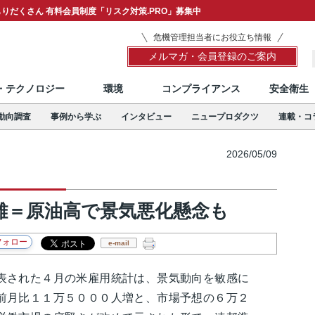
りだくさん 有料会員制度「リスク対策.PRO」募集中
危機管理担当者にお役立ち情報
メルマガ・会員登録のご案内
T・テクノロジー
環境
コンプライアンス
安全衛生
動向調査
事例から学ぶ
インタビュー
ニュープロダクツ
連載・コ
2026/05/09
難＝原油高で景気悪化懸念も
e-mail
された４月の米雇用統計は、景気動向を敏感に
前月比１１万５０００人増と、市場予想の６万２