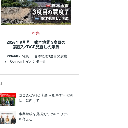
特集
2026年8月号 熊本地震 3度目の
震度7／BCP見直しの潮流
Contents＜特集1＞熊本地震3度目の震度
7【Opinion】イオンモール…
R】
防災DXの社会実装 －衛星データ利
活用に向けて
事業継続を見据えたセキュリティ
を考える