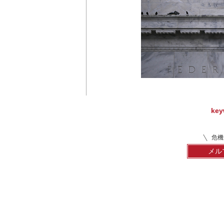
key
危機
メル