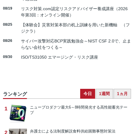
08/19
リスク対策.com認定リスクアドバイザー養成講座（2026
年第3回：オンライン開催）
08/25
【体験会】災害対策本部の机上訓練を用いた新機軸 （フ
ジクラ）
08/26
サイバー攻撃対応BCP実践勉強会～NIST CSF 2.0で、止ま
らない会社をつくる～
09/30
ISO/TS31050 エマージング・リスク講座
今日
1週間
1ヵ月
ランキング
ニュープロダクツ
最大6～8時間発光する高性能蓄光テー
1
プ
弁護士による法制度解説
食料供給困難事態対策法
2