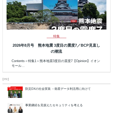
特集
2026年8月号 熊本地震 3度目の震度7／BCP見直し
の潮流
Contents＜特集1＞熊本地震3度目の震度7【Opinion】イオン
モール…
【PR】
防災DXの社会実装 －衛星データ利活用に向けて
事業継続を見据えたセキュリティを考える