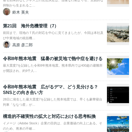
抑制から生まれるこ…
鈴木 英夫
第21回 海外危機管理（7）
前回まで、現地のＴ氏の対応を中心に見てきましたが、今回は本社及
び中東地域の統括機…
高原 彦二郎
令和8年熊本地震 猛暑の被災地で熱中症を避ける
最大震度7を記録した令和8年熊本地震。熊本県内では400超の避難所
が開設され、約9千人…
令和8年熊本地震 広がるデマ、どう見分ける？
SNSとの向き合い方
28日に発生した最大震度7を記録した熊本地震では、早くも豪華寝台
列車「ななつ星」が…
構造的不確実性の拡大と対応における思考転換
イメージ（Adobe Stock）企業の目的は、企業価値の向上にある。そ
のため、将来の不確…