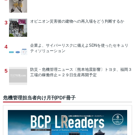
オピニオン
災害後の建物への再入場をどう判断するか
3
企業よ、サイバーリスクに備えよ
SDNを使ったセキュリ
4
ティソリューション
防災・危機管理ニュース
〔熊本地震影響〕トヨタ、福岡３
5
工場の稼働停止＝２９日生産再開予定
危機管理担当者向け月刊PDF冊子