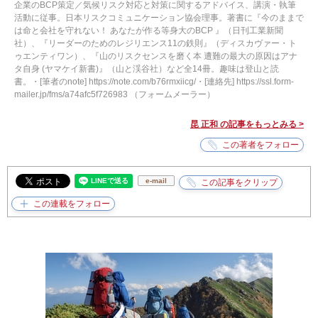
企業のBCP策定／気候リスク対応と対策に関するアドバイス、講演・執筆
活動に従事。日本リスクコミュニケーション協会理事。著書に『今のままで
は命と会社を守れない！ あなたが作る等身大のBCP 』（日刊工業新聞
社）、『リーダーのためのレジリエンス11の鉄則』（ディスカヴァー・ト
ゥエンティワン）、『山のリスクセンスを磨く本 遭難の最大の原因はアナ
タ自身 (ヤマケイ新書)』（山と渓谷社）など全14冊。趣味は登山と読
書。・[筆者のnote] https://note.com/b76rmxiicg/・[連絡先] https://ssl.form-
mailer.jp/fms/a74afc5f726983 （フォームメーラー）
昆 正和 の記事をもっとみる >
e-mail