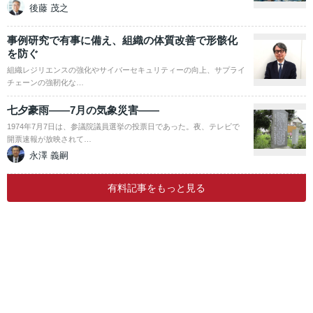
後藤 茂之
事例研究で有事に備え、組織の体質改善で形骸化
を防ぐ
組織レジリエンスの強化やサイバーセキュリティーの向上、サプライ
チェーンの強靭化な…
七夕豪雨――7月の気象災害――
1974年7月7日は、参議院議員選挙の投票日であった。夜、テレビで
開票速報が放映されて…
永澤 義嗣
有料記事をもっと見る