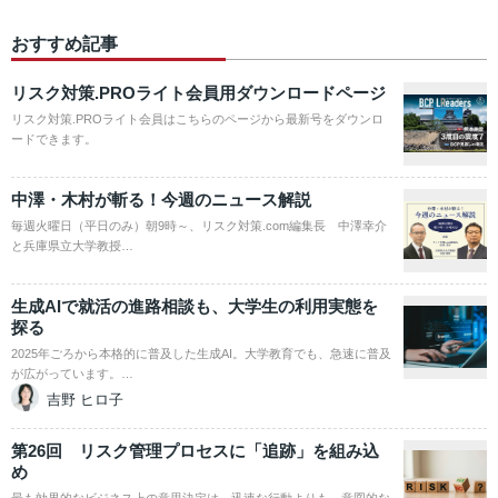
おすすめ記事
リスク対策.PROライト会員用ダウンロードページ
リスク対策.PROライト会員はこちらのページから最新号をダウンロ
ードできます。
中澤・木村が斬る！今週のニュース解説
毎週火曜日（平日のみ）朝9時～、リスク対策.com編集長 中澤幸介
と兵庫県立大学教授…
生成AIで就活の進路相談も、大学生の利用実態を
探る
2025年ごろから本格的に普及した生成AI。大学教育でも、急速に普及
が広がっています。…
吉野 ヒロ子
第26回 リスク管理プロセスに「追跡」を組み込
め
最も効果的なビジネス上の意思決定は、迅速な行動よりも、意図的な