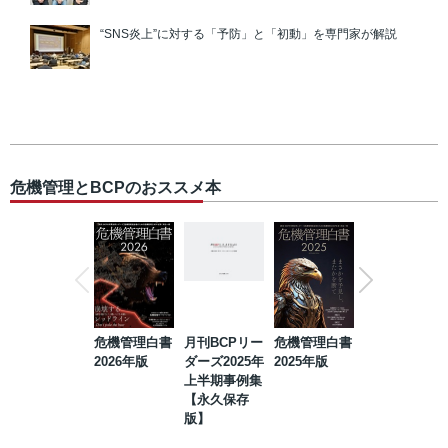
“SNS炎上”に対する「予防」と「初動」を専門家が解説
危機管理とBCPのおススメ本
危機管理白書
月刊BCPリー
危機管理白書
2023年防災・
2026年版
ダーズ2025年
2025年版
BCP・リスク
上半期事例集
マネジメント
【永久保存
事例集【永久
版】
保存版】