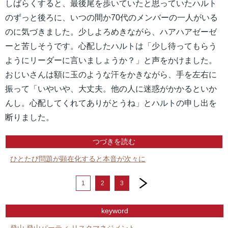
しばらくすると、最後尾を歩いていたと思っていたハルト
のずっと後ろに、いつの間か70代のメンバーの一人がいる
のに気づきました。少しよろめきながら、ハアハアゼーゼ
ーと苦しそうです。心配したハルトは「少し待ってもらう
ようにリーダーに言いましょうか？」と声をかけました。
おじいさんは額に玉のような汗をかきながら、手を左右に
振って「いやいや、大丈夫。他の人に迷惑がかかるといか
んし。心配してくれてありがとうね」とハルトの申し出を
断りました。
つづきを読む
ひとたび問題が顕在化すると本音が次々に
next
1
2
3
keyword
登山
登山パーティ
リスクマネジメント