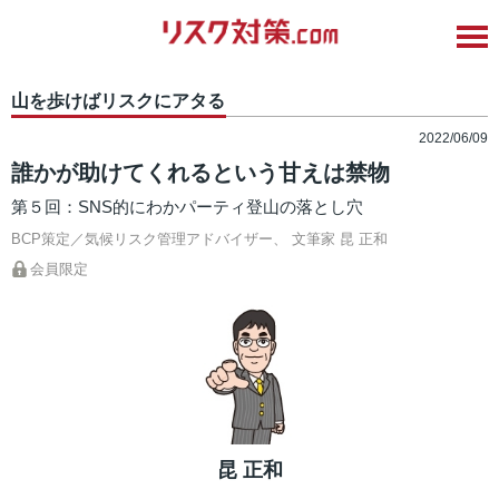
山を歩けばリスクにアタる
2022/06/09
誰かが助けてくれるという甘えは禁物
第５回：SNS的にわかパーティ登山の落とし穴
BCP策定／気候リスク管理アドバイザー、 文筆家
昆 正和
会員限定
昆 正和