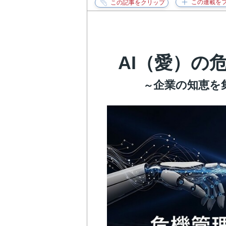
AI（愛）の
企業の知恵を
～