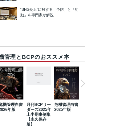
“SNS炎上”に対する「予防」と「初
動」を専門家が解説
機管理とBCPのおススメ本
危機管理白書
月刊BCPリー
危機管理白書
2023年防災・
危機管理白書
2026年版
ダーズ2025年
2025年版
BCP・リスク
2024年版
上半期事例集
マネジメント
【永久保存
事例集【永久
版】
保存版】