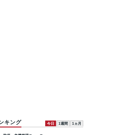
ンキング
今日
1週間
1ヵ月