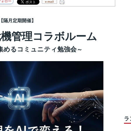
e-mail
【隔月定期開催】
危機管理コラボルーム
集めるコミュニティ勉強会
～
ラ