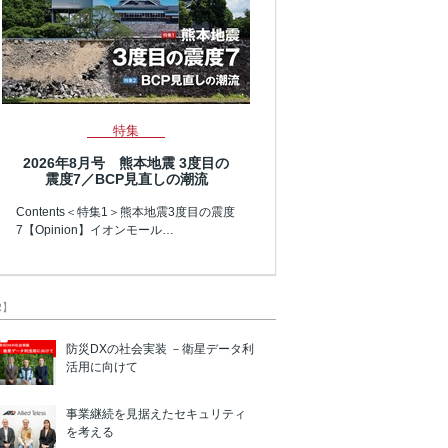
特集
2026年8月号 熊本地震 3度目の
震度7／BCP見直しの潮流
Contents＜特集1＞熊本地震3度目の震度
7【Opinion】イオンモール…
R】
防災DXの社会実装 －衛星データ利
活用に向けて
事業継続を見据えたセキュリティ
を考える