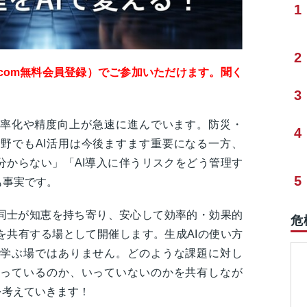
1
2
com無料会員登録）でご参加いただけます。聞く
3
効率化や精度向上が急速に進んでいます。防災・
4
分野でもAI活用は今後ますます重要になる一方、
分からない」「AI導入に伴うリスクをどう管理す
5
も事実です。
同士が知恵を持ち寄り、安心して効率的・効果的
危
を共有する場として開催します。生成AIの使い方
学ぶ場ではありません。どのような課題に対し
っているのか、いっていないのかを共有しなが
を考えていきます！