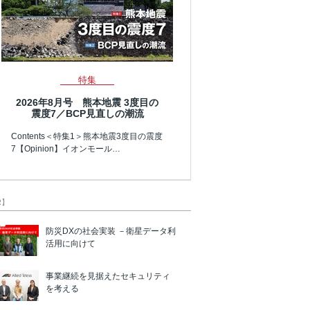
特集
2026年8月号 熊本地震 3度目の
震度7／BCP見直しの潮流
Contents＜特集1＞熊本地震3度目の震度
7【Opinion】イオンモール…
R】
防災DXの社会実装 －衛星データ利
活用に向けて
事業継続を見据えたセキュリティ
を考える