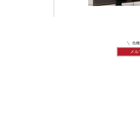
危機
メル