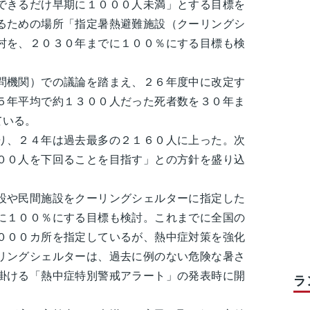
できるだけ早期に１０００人未満」とする目標を
るための場所「指定暑熱避難施設（クーリングシ
村を、２０３０年までに１００％にする目標も検
機関）での議論を踏まえ、２６年度中に改定す
５年平均で約１３００人だった死者数を３０年ま
ている。
、２４年は過去最多の２１６０人に上った。次
００人を下回ることを目指す」との方針を盛り込
や民間施設をクーリングシェルターに指定した
に１００％にする目標も検討。これまでに全国の
０００カ所を指定しているが、熱中症対策を強化
リングシェルターは、過去に例のない危険な暑さ
掛ける「熱中症特別警戒アラート」の発表時に開
ラ