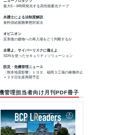
ニュープロダクツ
最大6～8時間発光する高性能蓄光テープ
弁護士による法制度解説
食料供給困難事態対策法
オピニオン
災害後の建物への再入場をどう判断するか
企業よ、サイバーリスクに備えよ
SDNを使ったセキュリティソリューション
防災・危機管理ニュース
〔熊本地震影響〕トヨタ、福岡３工場の稼働停止
＝２９日生産再開予定
機管理担当者向け月刊PDF冊子