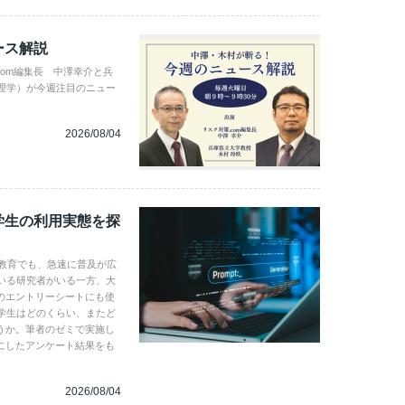
ース解説
com編集長 中澤幸介と兵
理学）が今週注目のニュー
2026/08/04
学生の利用実態を探
学教育でも、急速に普及が広
いる研究者がいる一方、大
のエントリーシートにも使
学生はどのくらい、またど
うか。筆者のゼミで実施し
にしたアンケート結果をも
2026/08/04