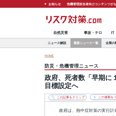
お知らせ
危機管理担当者向けコンテンツがも
自然災害
事故・テロ
I
ニュース解説
最新ニュース一覧
企業の
HOME
防災・危機管理ニュース
政府、死者数「早期に
目標設定へ
政府は、熱中症対策の実行計画