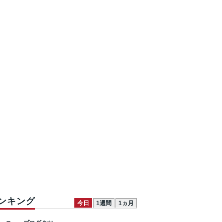
ンキング
今日
1週間
1ヵ月