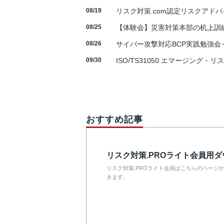
08/19
リスク対策.com認定リスクアドバ
08/25
【体験会】災害対策本部の机上訓
08/26
サイバー攻撃対応BCP実践勉強会～N
09/30
ISO/TS31050 エマージング・リ
おすすめ記事
リスク対策.PROライト会員用
リスク対策.PROライト会員はこちらのページ
きます。