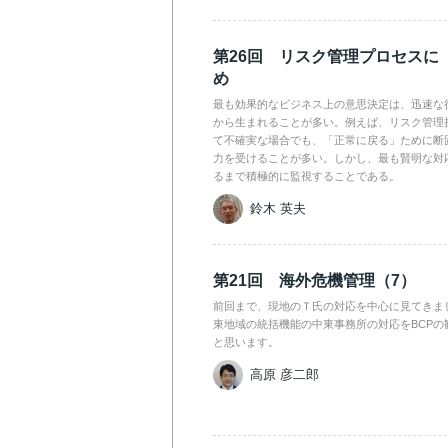
第26回 リスク管理プロセスに
め
最も効果的なビジネス上の意思決定は、迅速な
から生まれることが多い。例えば、リスク管理
て不確実な場合でも、「正常に戻る」ために断
力を受けることが多い。しかし、最も賢明な対
るまで積極的に監視することである。
鈴木 英夫
第21回 海外危機管理（7）
前回まで、現地のＴ氏の対応を中心に見てきま
東地域の統括機能の中東事務所の対応をBCPの
と思います。
高原 彦二郎