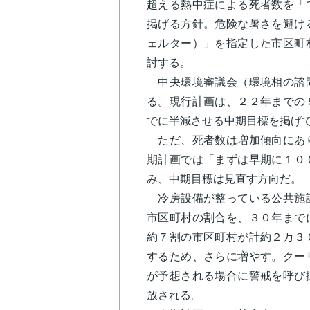
超える熱中症による死者数を「
掲げる方針。危険な暑さを避け
ェルター）」を指定した市区町
討する。
中央環境審議会（環境相の諮問
る。現行計画は、２２年までの
でに半減させる中期目標を掲げ
ただ、死者数は増加傾向にあり
期計画では「まずは早期に１０
み、中期目標は見直す方向だ。
冷房設備が整っている公共施設
市区町村の割合を、３０年まで
約７割の市区町村が計約２万３
するため、さらに増やす。クー
が予想される場合に警戒を呼び
放される。