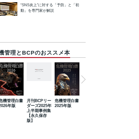
“SNS炎上”に対する「予防」と「初
動」を専門家が解説
機管理とBCPのおススメ本
危機管理白書
月刊BCPリー
危機管理白書
2023年防災・
危機管理白書
2026年版
ダーズ2025年
2025年版
BCP・リスク
2024年版
上半期事例集
マネジメント
【永久保存
事例集【永久
版】
保存版】