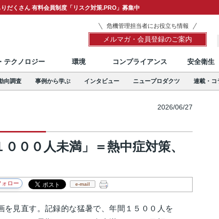
りだくさん 有料会員制度「リスク対策.PRO」募集中
危機管理担当者にお役立ち情報
メルマガ・会員登録のご案内
T・テクノロジー
環境
コンプライアンス
安全衛生
動向調査
事例から学ぶ
インタビュー
ニュープロダクツ
連載・コ
2026/06/27
１０００人未満」＝熱中症対策、
e-mail
を見直す。記録的な猛暑で、年間１５００人を