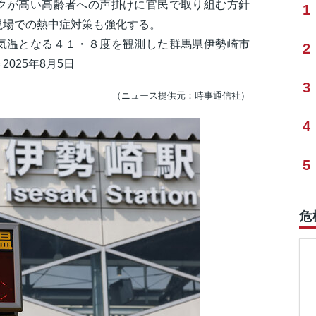
が高い高齢者への声掛けに官民で取り組む方針
1
現場での熱中症対策も強化する。
気温となる４１・８度を観測した群馬県伊勢崎市
2
025年8月5日
3
（ニュース提供元：時事通信社）
4
5
危