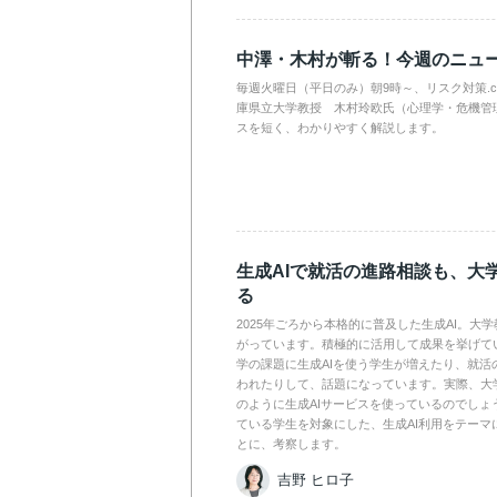
中澤・木村が斬る！今週のニュ
毎週火曜日（平日のみ）朝9時～、リスク対策.
庫県立大学教授 木村玲欧氏（心理学・危機管
スを短く、わかりやすく解説します。
生成AIで就活の進路相談も、大
る
2025年ごろから本格的に普及した生成AI。大
がっています。積極的に活用して成果を挙げて
学の課題に生成AIを使う学生が増えたり、就活
われたりして、話題になっています。実際、大
のように生成AIサービスを使っているのでしょ
ている学生を対象にした、生成AI利用をテーマ
とに、考察します。
吉野 ヒロ子