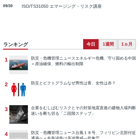
09/30
ISO/TS31050 エマージング・リスク講座
今日
1週間
1ヵ月
ランキング
防災・危機管理ニュース
エネルギー危機、守り固める中国
1
＝原油確保、燃料の輸出制限
防災とピクトグラム
なぜ男性は青、女性は赤？
2
企業をむしばむリスクとその対策
地震直後の建物入場判断
3
迷いを断ち切る「二段階ステップ」
防災・危機管理ニュース
台風１８号、フィリピン北部付近
4
通過へ＝先島諸島は高波警戒―気象庁