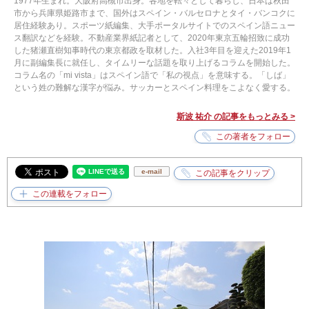
1977年生まれ。大阪府高槻市出身。各地を転々として暮らし、日本は秋田
市から兵庫県姫路市まで、国外はスペイン・バルセロナとタイ・バンコクに
居住経験あり。スポーツ紙編集、大手ポータルサイトでのスペイン語ニュー
ス翻訳などを経験。不動産業界紙記者として、2020年東京五輪招致に成功
した猪瀬直樹知事時代の東京都政を取材した。入社3年目を迎えた2019年1
月に副編集長に就任し、タイムリーな話題を取り上げるコラムを開始した。
コラム名の「mi vista」はスペイン語で「私の視点」を意味する。「しば」
という姓の難解な漢字が悩み。サッカーとスペイン料理をこよなく愛する。
斯波 祐介 の記事をもっとみる >
e-mail