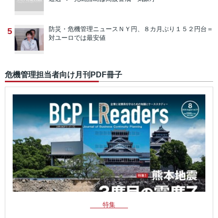
防災・危機管理ニュース
ＮＹ円、８カ月ぶり１５２円台＝
5
対ユーロでは最安値
危機管理担当者向け月刊PDF冊子
特集