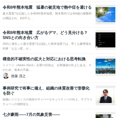
令和8年熊本地震 猛暑の被災地で熱中症を避ける
最大震度7を記録した令和8年熊本地震。熊本県内では400超の避難所
が開設され、約9千人…
令和8年熊本地震 広がるデマ、どう見分ける？
SNSとの向き合い方
28日に発生した最大震度7を記録した熊本地震では、早くも豪華寝台
列車「ななつ星」が…
構造的不確実性の拡大と対応における思考転換
イメージ（Adobe Stock）企業の目的は、企業価値の向上にある。そ
のため、将来の不確…
後藤 茂之
事例研究で有事に備え、組織の体質改善で形骸化
を防ぐ
組織レジリエンスの強化やサイバーセキュリティーの向上、サプライ
チェーンの強靭化な…
七夕豪雨――7月の気象災害――