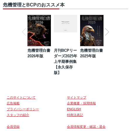
危機管理とBCPのおススメ本
危機管理白書
月刊BCPリー
危機管理白書
2023年防災・
2026年版
ダーズ2025年
2025年版
BCP・リスク
上半期事例集
マネジメント
【永久保存
事例集【永久
版】
保存版】
このサイトについて
サイトマップ
広告掲載
企業概要・採用情報
プライバシーポリシー
ENGLISH
スタッフの紹介
特商法表記
会員登録
会員情報変更・確認・退会