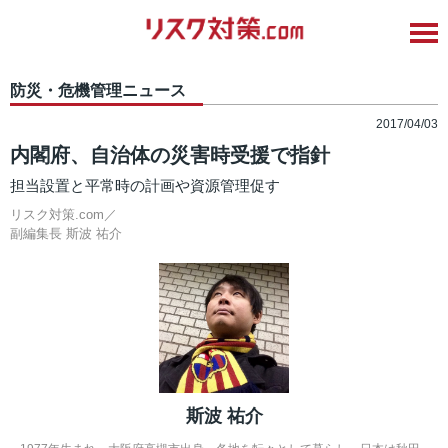
防災・危機管理ニュース
2017/04/03
内閣府、自治体の災害時受援で指針
担当設置と平常時の計画や資源管理促す
リスク対策.com／
副編集長
斯波 祐介
斯波 祐介