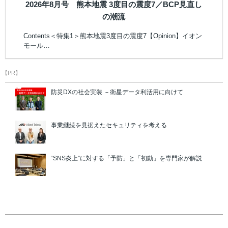
2026年8月号 熊本地震 3度目の震度7／BCP見直し
の潮流
Contents＜特集1＞熊本地震3度目の震度7【Opinion】イオン
モール…
【PR】
防災DXの社会実装 －衛星データ利活用に向けて
事業継続を見据えたセキュリティを考える
“SNS炎上”に対する「予防」と「初動」を専門家が解説