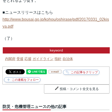
をとれるよう促す。
■ニュースリリースはこちら
http://www.bousai.go.jp/kohou/oshirase/pdf/20170331_02kis
ya.pdf
（了）
keyword
内閣府
受援
応援
ガイドライン
指針
自治体
e-mail
投稿・コメント全文を見る
防災・危機管理ニュースの他の記事