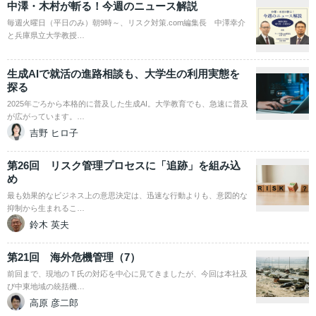
中澤・木村が斬る！今週のニュース解説
毎週火曜日（平日のみ）朝9時～、リスク対策.com編集長 中澤幸介
と兵庫県立大学教授…
生成AIで就活の進路相談も、大学生の利用実態を
探る
2025年ごろから本格的に普及した生成AI。大学教育でも、急速に普及
が広がっています。…
吉野 ヒロ子
第26回 リスク管理プロセスに「追跡」を組み込
め
最も効果的なビジネス上の意思決定は、迅速な行動よりも、意図的な
抑制から生まれるこ…
鈴木 英夫
第21回 海外危機管理（7）
前回まで、現地のＴ氏の対応を中心に見てきましたが、今回は本社及
び中東地域の統括機…
高原 彦二郎