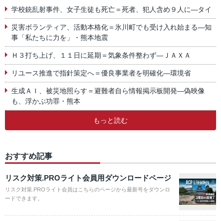
学校銃乱射事件、女子生徒も死亡＝死者、犯人含め９人に―タイ
災害ボランティア、活動本格化＝氷川町でも受け入れ始まる―知
事「私たちに力を」・熊本地震
Ｈ３打ち上げ、１１日に延期＝気象条件整わず―ＪＡＸＡ
リユース推進で指針策定へ＝優良事業者を明確化―環境省
生成ＡＩ、被災地照らす＝避難者自ら情報掲示板開発―偽映像
も、浮かぶ功罪・熊本
もっと読む
おすすめ記事
リスク対策.PROライト会員用ダウンロードページ
リスク対策.PROライト会員はこちらのページから最新号をダウンロ
ードできます。