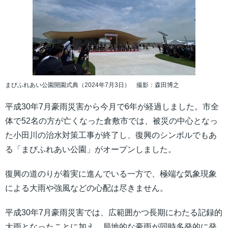
まびふれあい公園開園式典（2024年7月3日） 撮影：森田博之
平成30年7月豪雨災害から今月で6年が経過しました。市全
体で52名の方が亡くなった倉敷市では、被災の中心となっ
た小田川の治水対策工事が終了し、復興のシンボルでもあ
る「まびふれあい公園」がオープンしました。
復興の道のりが着実に進んでいる一方で、極端な気象現象
による大雨や強風などの心配は尽きません。
平成30年7月豪雨災害では、広範囲かつ長期にわたる記録的
大雨となったことに加え、局地的な豪雨が同時多発的に発