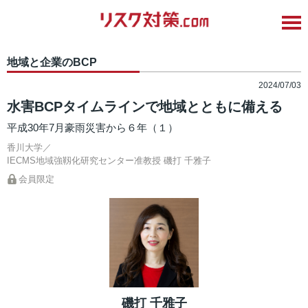
地域と企業のBCP
2024/07/03
水害BCPタイムラインで地域とともに備える
平成30年7月豪雨災害から６年（１）
香川大学／
IECMS地域強靱化研究センター准教授
磯打 千雅子
会員限定
磯打 千雅子