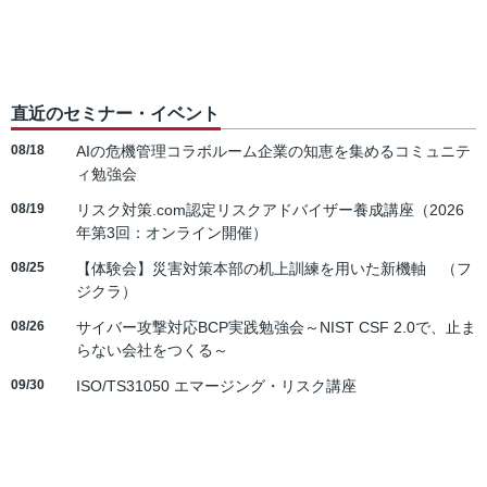
直近のセミナー・イベント
08/18
AIの危機管理コラボルーム企業の知恵を集めるコミュニテ
ィ勉強会
08/19
リスク対策.com認定リスクアドバイザー養成講座（2026
年第3回：オンライン開催）
08/25
【体験会】災害対策本部の机上訓練を用いた新機軸 （フ
ジクラ）
08/26
サイバー攻撃対応BCP実践勉強会～NIST CSF 2.0で、止ま
らない会社をつくる～
09/30
ISO/TS31050 エマージング・リスク講座