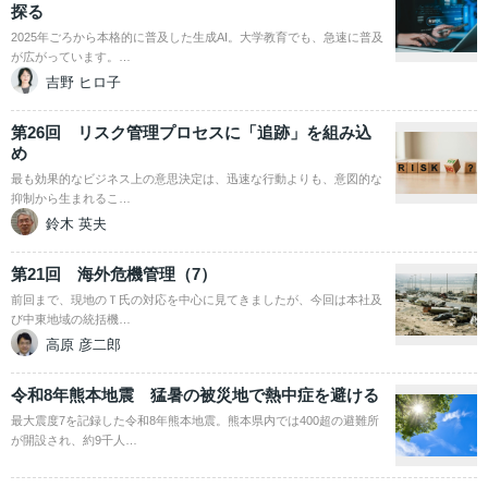
探る
2025年ごろから本格的に普及した生成AI。大学教育でも、急速に普及
が広がっています。…
吉野 ヒロ子
第26回 リスク管理プロセスに「追跡」を組み込
め
最も効果的なビジネス上の意思決定は、迅速な行動よりも、意図的な
抑制から生まれるこ…
鈴木 英夫
第21回 海外危機管理（7）
前回まで、現地のＴ氏の対応を中心に見てきましたが、今回は本社及
び中東地域の統括機…
高原 彦二郎
令和8年熊本地震 猛暑の被災地で熱中症を避ける
最大震度7を記録した令和8年熊本地震。熊本県内では400超の避難所
が開設され、約9千人…