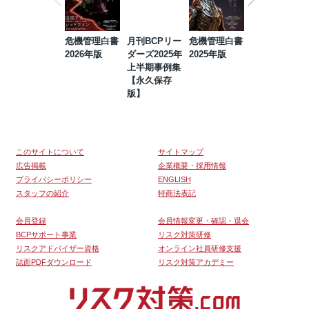
危機管理白書
月刊BCPリー
危機管理白書
2023年防災・
2026年版
ダーズ2025年
2025年版
BCP・リスク
上半期事例集
マネジメント
【永久保存
事例集【永久
版】
保存版】
このサイトについて
サイトマップ
広告掲載
企業概要・採用情報
プライバシーポリシー
ENGLISH
スタッフの紹介
特商法表記
会員登録
会員情報変更・確認・退会
BCPサポート事業
リスク対策研修
リスクアドバイザー資格
オンライン社員研修支援
誌面PDFダウンロード
リスク対策アカデミー