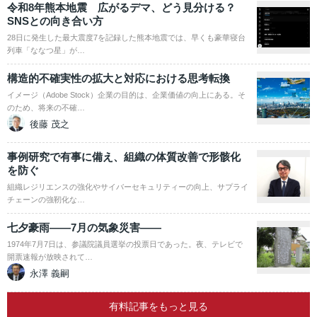
令和8年熊本地震 広がるデマ、どう見分ける？
SNSとの向き合い方
28日に発生した最大震度7を記録した熊本地震では、早くも豪華寝台
列車「ななつ星」が…
構造的不確実性の拡大と対応における思考転換
イメージ（Adobe Stock）企業の目的は、企業価値の向上にある。そ
のため、将来の不確…
後藤 茂之
事例研究で有事に備え、組織の体質改善で形骸化
を防ぐ
組織レジリエンスの強化やサイバーセキュリティーの向上、サプライ
チェーンの強靭化な…
七夕豪雨――7月の気象災害――
1974年7月7日は、参議院議員選挙の投票日であった。夜、テレビで
開票速報が放映されて…
永澤 義嗣
有料記事をもっと見る