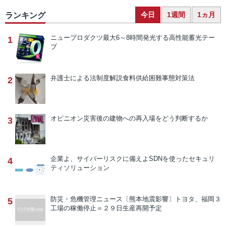
今日
1週間
1ヵ月
ランキング
ニュープロダクツ
最大6～8時間発光する高性能蓄光テー
1
プ
弁護士による法制度解説
食料供給困難事態対策法
2
オピニオン
災害後の建物への再入場をどう判断するか
3
企業よ、サイバーリスクに備えよ
SDNを使ったセキュリ
4
ティソリューション
防災・危機管理ニュース
〔熊本地震影響〕トヨタ、福岡３
5
工場の稼働停止＝２９日生産再開予定