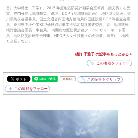
香川大学博士（工学）。2015 年度地区防災計画学会室崎賞（論文賞）を受
賞。専門分野は地域防災、BCP、DCP（地域継続計画）､地区防災計画。香
川県防災会議委員、国土交通省四国地方整備局四国建設業 BCP 等審査会委
員、香川県中小企業BCP優良取組事業所認定制度審査委員、香川地域継続
検討協議会委員・事務局、 内閣府地区防災計画アドバイザリーボード委
員、地区防災計画学会理事、NPO法人女性技術士の会理事。著書に「地域
と企業」など。
磯打 千雅子 の記事をもっとみる >
e-mail