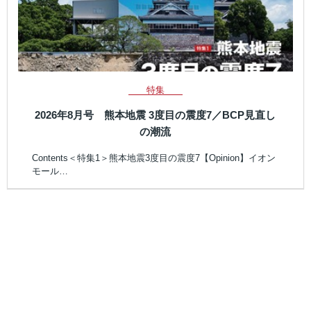
特集
2026年8月号 熊本地震 3度目の震度7／BCP見直し
の潮流
Contents＜特集1＞熊本地震3度目の震度7【Opinion】イオン
モール…