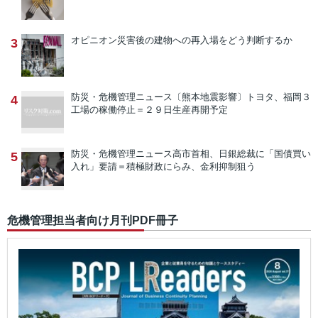
オピニオン
災害後の建物への再入場をどう判断するか
3
防災・危機管理ニュース
〔熊本地震影響〕トヨタ、福岡３
4
工場の稼働停止＝２９日生産再開予定
防災・危機管理ニュース
高市首相、日銀総裁に「国債買い
5
入れ」要請＝積極財政にらみ、金利抑制狙う
危機管理担当者向け月刊PDF冊子