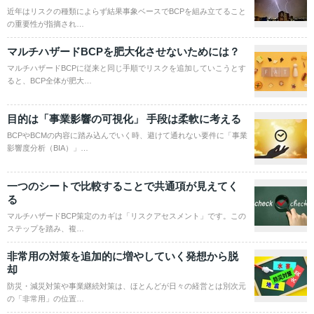
近年はリスクの種類によらず結果事象ベースでBCPを組み立てること
の重要性が指摘され…
マルチハザードBCPを肥大化させないためには？
マルチハザードBCPに従来と同じ手順でリスクを追加していこうとす
ると、BCP全体が肥大…
目的は「事業影響の可視化」 手段は柔軟に考える
BCPやBCMの内容に踏み込んでいく時、避けて通れない要件に「事業
影響度分析（BIA）」…
一つのシートで比較することで共通項が見えてく
る
マルチハザードBCP策定のカギは「リスクアセスメント」です。この
ステップを踏み、複…
非常用の対策を追加的に増やしていく発想から脱
却
防災・減災対策や事業継続対策は、ほとんどが日々の経営とは別次元
の「非常用」の位置…