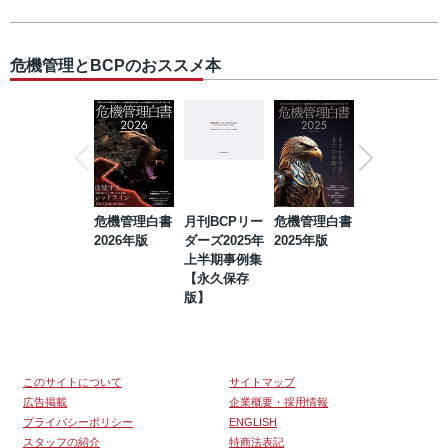
危機管理とBCPのおススメ本
危機管理白書
月刊BCPリー
危機管理白書
2023年防災・
2026年版
ダーズ2025年
2025年版
BCP・リスク
上半期事例集
マネジメント
【永久保存
事例集【永久
版】
保存版】
このサイトについて
サイトマップ
広告掲載
企業概要・採用情報
プライバシーポリシー
ENGLISH
スタッフの紹介
特商法表記