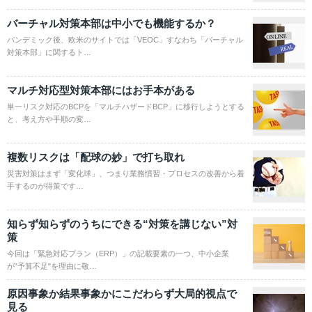
バーチャル対策本部は中小でも機能するか？
パンデミック後、欧米のサイトでは「VEOC」すなわち「バーチャル
対策本部」に関するト…
マルチ対応型対策本部にはお手本がある
単一リスク対応のBCPを「マルチハザードBCP」に移行しようとする
と、考え方や手順の変…
複数リスクは「配球の妙」で打ち取れ
災害対策はまず「変化球」、つまり業務慣習・プロセスの改善から着
手するのが得策です…
知らず知らずのうちにできる“対策を講じない”対
策
今回は「緊急対応プラン（ERP）」の記載要素の一つ、中小企業
が“予算不足"を理由に敬…
原因事象か結果事象かにこだわらず大局的視点で
見る