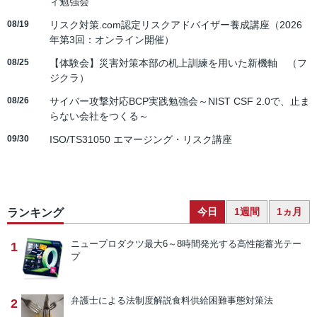
ィ勉強会
08/19
リスク対策.com認定リスクアドバイザー養成講座（2026
年第3回：オンライン開催）
08/25
【体験会】災害対策本部の机上訓練を用いた新機軸 （フ
ジクラ）
08/26
サイバー攻撃対応BCP実践勉強会～NIST CSF 2.0で、止ま
らない会社をつくる～
09/30
ISO/TS31050 エマージング・リスク講座
今日
1週間
1ヵ月
ランキング
ニュープロダクツ
最大6～8時間発光する高性能蓄光テー
1
プ
弁護士による法制度解説
食料供給困難事態対策法
2