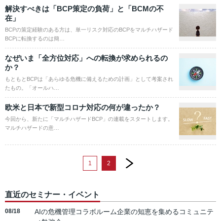
解決すべきは「BCP策定の負荷」と「BCMの不
在」
BCPの策定経験のある方は、単一リスク対応のBCPをマルチハザード
BCPに転換するのは簡…
なぜいま「全方位対応」への転換が求められるの
か？
もともとBCPは「あらゆる危機に備えるための計画」として考案され
たもの。「オールハ…
欧米と日本で新型コロナ対応の何が違ったか？
今回から、新たに「マルチハザードBCP」の連載をスタートします。
マルチハザードの意…
next
1
2
直近のセミナー・イベント
08/18
AIの危機管理コラボルーム企業の知恵を集めるコミュニテ