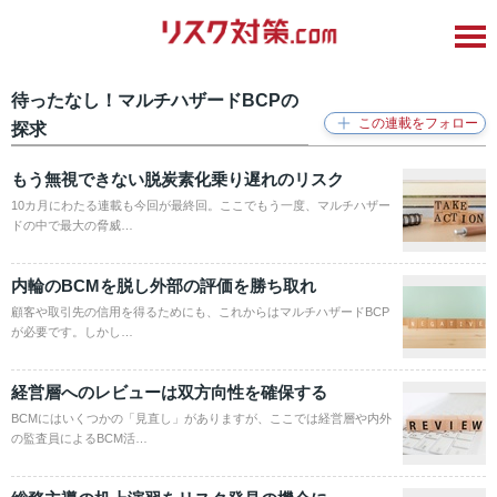
待ったなし！マルチハザードBCPの
探求
もう無視できない脱炭素化乗り遅れのリスク
10カ月にわたる連載も今回が最終回。ここでもう一度、マルチハザー
ドの中で最大の脅威…
内輪のBCMを脱し外部の評価を勝ち取れ
顧客や取引先の信用を得るためにも、これからはマルチハザードBCP
が必要です。しかし…
経営層へのレビューは双方向性を確保する
BCMにはいくつかの「見直し」がありますが、ここでは経営層や内外
の監査員によるBCM活…