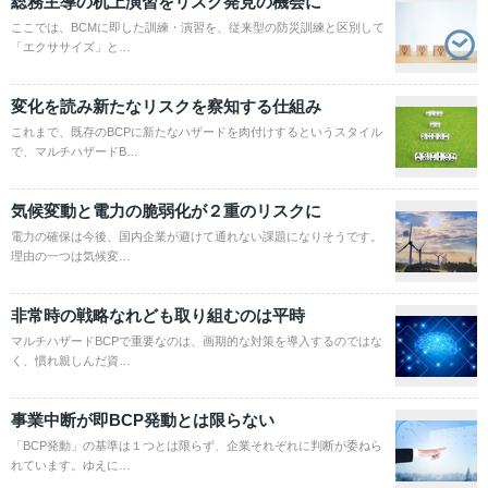
総務主導の机上演習をリスク発見の機会に
ここでは、BCMに即した訓練・演習を、従来型の防災訓練と区別して
「エクササイズ」と…
変化を読み新たなリスクを察知する仕組み
これまで、既存のBCPに新たなハザードを肉付けするというスタイル
で、マルチハザードB…
気候変動と電力の脆弱化が２重のリスクに
電力の確保は今後、国内企業が避けて通れない課題になりそうです。
理由の一つは気候変…
非常時の戦略なれども取り組むのは平時
マルチハザードBCPで重要なのは、画期的な対策を導入するのではな
く、慣れ親しんだ資…
事業中断が即BCP発動とは限らない
「BCP発動」の基準は１つとは限らず、企業それぞれに判断が委ねら
れています。ゆえに…