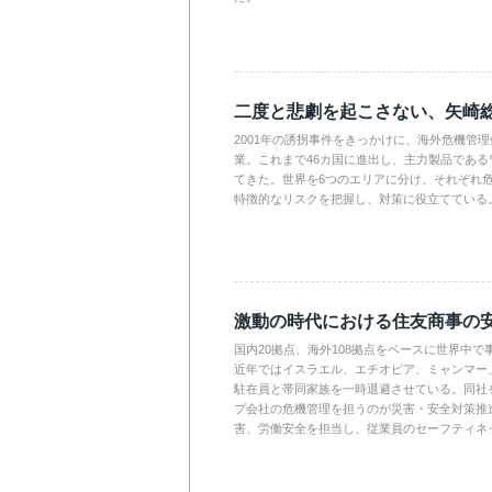
二度と悲劇を起こさない、矢崎
2001年の誘拐事件をきっかけに、海外危機管
業。これまで46カ国に進出し、主力製品であ
てきた。世界を6つのエリアに分け、それぞれ
特徴的なリスクを把握し、対策に役立てている
激動の時代における住友商事の
国内20拠点、海外108拠点をベースに世界中
近年ではイスラエル、エチオピア、ミャンマー
駐在員と帯同家族を一時退避させている。同社を
プ会社の危機管理を担うのが災害・安全対策推
害、労働安全を担当し、従業員のセーフティネ