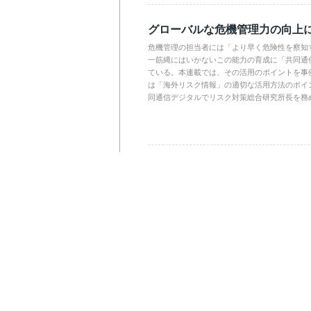
グローバルな危機管理力の向上
危機管理の担当者には「より早く危険性を察知
一筋縄にはいかないこの能力の育成に「共同通
ている。本連載では、その活用のポイントを事
は「海外リスク情報」の適切な活用方法のポイ
同通信デジタルでリスク対策総合研究所長を務