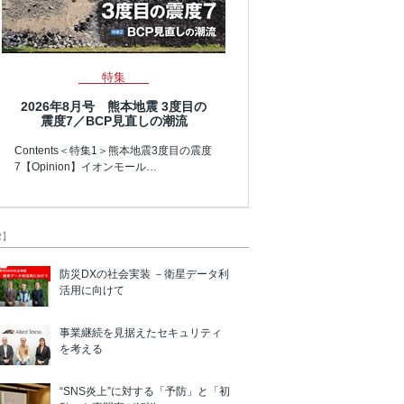
特集
2026年8月号 熊本地震 3度目の
震度7／BCP見直しの潮流
Contents＜特集1＞熊本地震3度目の震度
7【Opinion】イオンモール…
R】
防災DXの社会実装 －衛星データ利
活用に向けて
事業継続を見据えたセキュリティ
を考える
“SNS炎上”に対する「予防」と「初