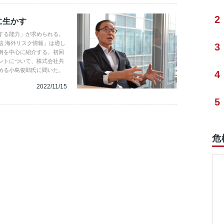
2
に生かす
する能力」が求められる。
信 海外リスク情報」は適し
3
例を中心に紹介する。初回
ントについて、株式会社共
める小島俊郎氏に聞いた。
4
2022/11/15
5
危