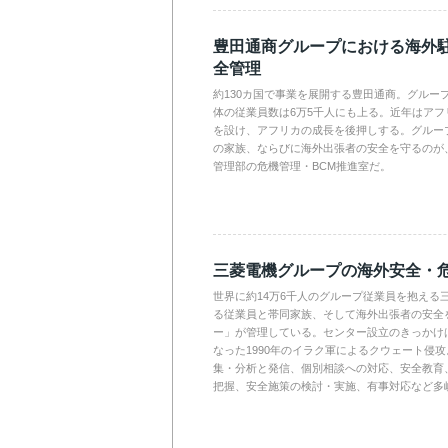
豊田通商グループにおける海外
全管理
約130カ国で事業を展開する豊田通商。グループ
体の従業員数は6万5千人にも上る。近年はア
を設け、アフリカの成長を後押しする。グルー
の家族、ならびに海外出張者の安全を守るのが
管理部の危機管理・BCM推進室だ。
三菱電機グループの海外安全・
世界に約14万6千人のグループ従業員を抱える
る従業員と帯同家族、そして海外出張者の安全
ー」が管理している。センター設立のきっかけは
なった1990年のイラク軍によるクウェート侵
集・分析と発信、個別相談への対応、安全教育
把握、安全施策の検討・実施、有事対応など多