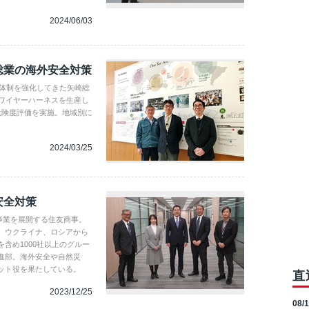
2024/06/03
総業の海外安全対策
理体制を強化してきた矢崎総
るワイヤーハーネスを生産し
危険度評価を実施。地域別に
。
2024/03/25
安全対策
で事業を展開する住友商事。
、ウクライナ、ロシアから
含め1000社以上のグルー
進部。海外安全や自然災
ット役を果たしている。
直
2023/12/25
08/